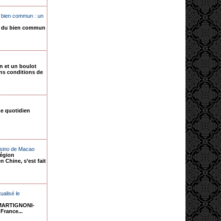
u bien commun : un
ce du bien commun
n et un boulot
ans conditions de
e quotidien
asino de Macao
région
 Chine, s’est fait
ualisé le
MARTIGNONI-
France...