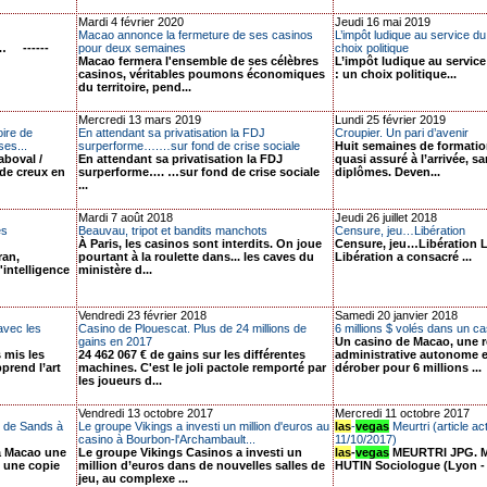
Mardi 4 février 2020
Jeudi 16 mai 2019
Macao annonce la fermeture de ses casinos
L’impôt ludique au service d
o… ------
pour deux semaines
choix politique
Macao fermera l'ensemble de ses célèbres
L’impôt ludique au servi
casinos, véritables poumons économiques
: un choix politique...
du territoire, pend...
Mercredi 13 mars 2019
Lundi 25 février 2019
oire de
En attendant sa privatisation la FDJ
Croupier. Un pari d’avenir
ses...
surperforme….…sur fond de crise sociale
Huit semaines de formatio
aboval /
En attendant sa privatisation la FDJ
quasi assuré à l’arrivée, s
de creux en
surperforme…. …sur fond de crise sociale
diplômes. Deven...
...
Mardi 7 août 2018
Jeudi 26 juillet 2018
es
Beauvau, tripot et bandits manchots
Censure, jeu…Libération
À Paris, les casinos sont interdits. On joue
Censure, jeu…Libération L
ran,
pourtant à la roulette dans... les caves du
Libération a consacré ...
l'intelligence
ministère d...
Vendredi 23 février 2018
Samedi 20 janvier 2018
avec les
Casino de Plouescat. Plus de 24 millions de
6 millions $ volés dans un c
gains en 2017
Un casino de Macao, une 
 mis les
24 462 067 € de gains sur les différentes
administrative autonome en
prend l’art
machines. C'est le joli pactole remporté par
dérober pour 6 millions ...
les joueurs d...
Vendredi 13 octobre 2017
Mercredi 11 octobre 2017
e de Sands à
Le groupe Vikings a investi un million d'euros au
las
-
vegas
Meurtri (article act
casino à Bourbon-l'Archambault...
11/10/2017)
 à Macao une
Le groupe Vikings Casinos a investi un
las
-
vegas
MEURTRI JPG. 
t une copie
million d’euros dans de nouvelles salles de
HUTIN Sociologue (Lyon - 
jeu, au complexe ...