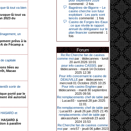
pour septembre 2026
Le plus gros gain gagné depuis plus
commenté : 2 fois
de 20 ans dans l’établissement.
sque-là tout va bien
Bagnères-de-Bigorre – Le
casino cherche son futur
jusque-là tout va
exploitant : Les paris sont
lan 2023 du
lancés
commenté : 1 fois
31-03-2026|
Casino de Forges-les-Eaux
: ce que révèle le rapport
Série de jackpots au casino JOA de
annuel du délégataire sur le
Gujan-Mestras : ce mois de mars a
plan financier
commenté : 1
ménagement, un
été fructueux pour quelques
fois
joueurs. D’abord avec 44 207 euros
ement prévu à la
remportés le dimanche 22 mars sur
JOA de Fécamp a
une machine à sous pour une mise
Forum
initiale de 5,28 €. Puis quelques
jours plus tard, le vendredi 27 mars,
Re:Re:Cherche fan de casinos
un joueur a décroché 12 086 euros
comme moi
par : titidecannes - lundi
sur une autre machine à sous.
de capitale
20 avril 2026 10:01
pour info casino CASSIS.
par :
Enfin, troisième et dernier jackpot,
ions liées au
titidecannes - mardi 14 Octobre
record cette fois-ci, le samedi 28
rrêt, Macao
2025 12:38
mars dernier. Quelque 111 322
Pour info concernant le casino de
euros ont été remportés sur la table
DEAUVILLE
par : titidecannes -
d’Ultimate Texas Hold’em Poker,
mercredi 01 Octobre 2025 10:25
grâce à une mise de 5 euros sur la
ientôt sortir de
Pour info casino Enghien
par :
case bonus et une quinte flush
titidecannes - mardi 30 septembre
royale. Ces gains ont été annoncés
que porté par le
2025 09:56
dans un communiqué diffusé par le
ment été autorisé
Re:remplacements chef de table
par
casino ce lundi 30 mars en soirée.
: Lucas93 - samedi 28 juin 2025
11:01
Re:remplacements chef de table
par
: Lucas93 - jeudi 26 juin 2025 21:45
 HASARD et
remplacements chef de table
par :
11-01-2026|
alexasshark - vendredi 23 août
E HASARD &
2024 15:53
Dimanche 11 janvier, en soirée, une
on à paraître
Re:Cherche fan de casinos comme
cliente retraitée de 78 ans, habitant
moi
par : eric57 - jeudi 06 juillet 2023
Trémuson, a eu l’énorme surprise