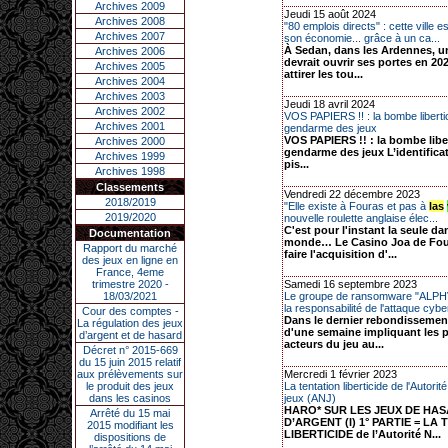
Archives 2009
Jeudi 15 août 2024
Archives 2008
"80 emplois directs" : cette ville 
Archives 2007
son économie... grâce à un ca...
À Sedan, dans les Ardennes, u
Archives 2006
devrait ouvrir ses portes en 202
Archives 2005
attirer les tou...
Archives 2004
Archives 2003
Jeudi 18 avril 2024
Archives 2002
VOS PAPIERS !! : la bombe liberti
Archives 2001
gendarme des jeux
VOS PAPIERS !! : la bombe libe
Archives 2000
gendarme des jeux L’identificat
Archives 1999
pis...
Archives 1998
Classements
Vendredi 22 décembre 2023
2018/2019
"Elle existe à Fouras et pas à
las
2019/2020
nouvelle roulette anglaise élec...
C'est pour l'instant la seule da
Documentation
monde… Le Casino Joa de Four
Rapport du marché
faire l'acquisition d'...
des jeux en ligne en
France, 4eme
trimestre 2020 -
Samedi 16 septembre 2023
18/03/2021
Le groupe de ransomware "ALPH
la responsabilité de l'attaque cyber
Cour des comptes -
Dans le dernier rebondissemen
La régulation des jeux
d'une semaine impliquant les 
d’argent et de hasard
acteurs du jeu au...
Décret n° 2015-669
du 15 juin 2015 relatif
aux prélèvements sur
Mercredi 1 février 2023
le produit des jeux
La tentation liberticide de l'Autori
dans les casinos
jeux (ANJ)
HARO* SUR LES JEUX DE HA
Arrêté du 15 mai
D’ARGENT (I) 1° PARTIE = LA
2015 modifiant les
LIBERTICIDE de l’Autorité N...
dispositions de