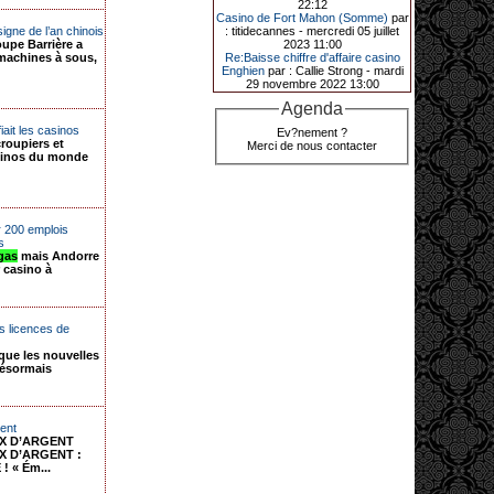
22:12
de décrocher un méga jackpot.
Casino de Fort Mahon (Somme)
par
igne de l’an chinois
: titidecannes - mercredi 05 juillet
Elle n’a misé que 88 centimes sur
upe Barrière a
2023 11:00
une machine à sous et a remporté
 machines à sous,
Re:Baisse chiffre d'affaire casino
4_ 239 €?!
Enghien
par : Callie Strong - mardi
29 novembre 2022 13:00
Agenda
10-01-2026|
fiait les casinos
Ev?nement ?
roupiers et
Merci de nous contacter
Au « Kasino » de Fréhel, une
asinos du monde
vacancière a décroché le jackpot
en misant seulement 68
centimes. Elle remporte plus de
44 640 € grâce à la machine à
sous « Jin Ji Bao Xi ».
r 200 emplois
En ce début d’année 2026, le plus
s
gros jackpot du « Kasino » de
gas
mais Andorre
Fréhel a été décroché. Samedi 10
 casino à
janvier en début de soirée,
l’heureuse gagnante, qui souhaite
garder l’anonymat, a remporté plus
de 44 640 € sur la machine à sous «
es licences de
Jin Ji Bao Xi », installée en février
2025. La cliente, en vacances dans
que les nouvelles
la région, a misé 0,68 € avant de
désormais
remporter la somme. Un membre du
comité de direction, Flavie Jehan, lui
a remis le gain.
gent
UX D’ARGENT
X D’ARGENT :
 « Ém...