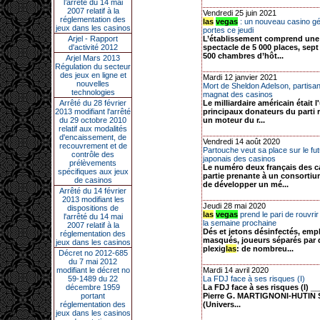
l’arrêté du 14 mai
2007 relatif à la
Vendredi 25 juin 2021
réglementation des
las
vegas
: un nouveau casino g
jeux dans les casinos
portes ce jeudi
Arjel - Rapport
L’établissement comprend une 
d'activité 2012
spectacle de 5 000 places, sept
500 chambres d’hôt...
Arjel Mars 2013
Régulation du secteur
des jeux en ligne et
Mardi 12 janvier 2021
nouvelles
Mort de Sheldon Adelson, partisa
technologies
magnat des casinos
Arrêté du 28 février
Le milliardaire américain était 
2013 modifiant l'arrêté
principaux donateurs du parti r
du 29 octobre 2010
un moteur du r...
relatif aux modalités
d'encaissement, de
Vendredi 14 août 2020
recouvrement et de
Partouche veut sa place sur le fu
contrôle des
japonais des casinos
prélèvements
Le numéro deux français des c
spécifiques aux jeux
partie prenante à un consortiu
de casinos
de développer un mé...
Arrêté du 14 février
2013 modifiant les
Jeudi 28 mai 2020
dispositions de
las
vegas
prend le pari de rouvri
l'arrêté du 14 mai
la semaine prochaine
2007 relatif à la
Dés et jetons désinfectés, emp
réglementation des
masqués, joueurs séparés par 
jeux dans les casinos
plexig
las
: de nombreu...
Décret no 2012-685
du 7 mai 2012
modifiant le décret no
Mardi 14 avril 2020
59-1489 du 22
La FDJ face à ses risques (I)
décembre 1959
La FDJ face à ses risques (I) _
portant
Pierre G. MARTIGNONI-HUTIN 
réglementation des
(Univers...
jeux dans les casinos