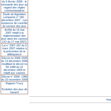
du 6 février 2008 - le
monopole des jeux au
regard des règles
communautaires
Étude de législation
comparée n° 180 -
décembre 2007 - Les
instances de contrôle
du secteur des jeux
Arrêté du 14 mai
2007 relatif à la
réglementation des
jeux dans les casinos
(JO du 17 mai 2007)
Loi n° 2007-297 du 5
mars 2007 relative à
la prévention de la
délinquance
Décret no 2006-1595
du 13 décembre 2006
modifiant le décret no
59-1489 du 22
décembre 1959 et
relatif aux casinos
Décret n° 2006- 1386
du 15 novembre 2006
Rapport Trucy
Evolution des jeux de
hasard
Ho