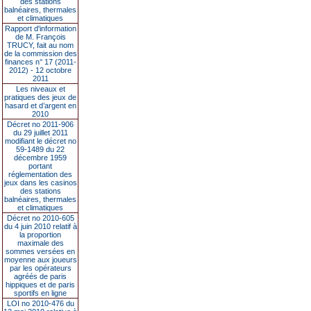
des stations
balnéaires, thermales
et climatiques
Rapport d'information
de M. François
TRUCY, fait au nom
de la commission des
finances n° 17 (2011-
2012) - 12 octobre
2011
Les niveaux et
pratiques des jeux de
hasard et d’argent en
2010
Décret no 2011-906
du 29 juillet 2011
modifiant le décret no
59-1489 du 22
décembre 1959
portant
réglementation des
jeux dans les casinos
des stations
balnéaires, thermales
et climatiques
Décret no 2010-605
du 4 juin 2010 relatif à
la proportion
maximale des
sommes versées en
moyenne aux joueurs
par les opérateurs
agréés de paris
hippiques et de paris
sportifs en ligne
LOI no 2010-476 du