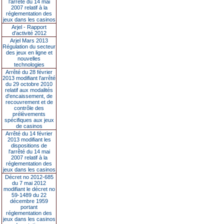
l’arrêté du 14 mai
2007 relatif à la
réglementation des
jeux dans les casinos
Arjel - Rapport
d'activité 2012
Arjel Mars 2013
Régulation du secteur
des jeux en ligne et
nouvelles
technologies
Arrêté du 28 février
2013 modifiant l'arrêté
du 29 octobre 2010
relatif aux modalités
d'encaissement, de
recouvrement et de
contrôle des
prélèvements
spécifiques aux jeux
de casinos
Arrêté du 14 février
2013 modifiant les
dispositions de
l'arrêté du 14 mai
2007 relatif à la
réglementation des
jeux dans les casinos
Décret no 2012-685
du 7 mai 2012
modifiant le décret no
59-1489 du 22
décembre 1959
portant
réglementation des
jeux dans les casinos