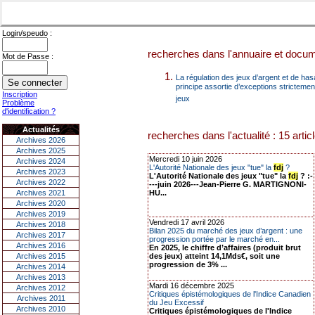
Login/speudo :
recherches dans l'annuaire et docume
Mot de Passe :
La régulation des jeux d’argent et de ha
principe assortie d’exceptions strictement
Inscription
jeux
Problème
d'identification ?
Actualités
recherches dans l'actualité : 15 artic
Archives 2026
Archives 2025
Mercredi 10 juin 2026
Archives 2024
L'Autorité Nationale des jeux "tue" la
fdj
?
Archives 2023
L'Autorité Nationale des jeux "tue" la
fdj
? :-
Archives 2022
---juin 2026---Jean-Pierre G. MARTIGNONI-
Archives 2021
HU...
Archives 2020
Archives 2019
Vendredi 17 avril 2026
Archives 2018
Bilan 2025 du marché des jeux d’argent : une
Archives 2017
progression portée par le marché en...
Archives 2016
En 2025, le chiffre d’affaires (produit brut
Archives 2015
des jeux) atteint 14,1Mds€, soit une
progression de 3% ...
Archives 2014
Archives 2013
Mardi 16 décembre 2025
Archives 2012
Critiques épistémologiques de l'Indice Canadien
Archives 2011
du Jeu Excessif
Archives 2010
Critiques épistémologiques de l'Indice