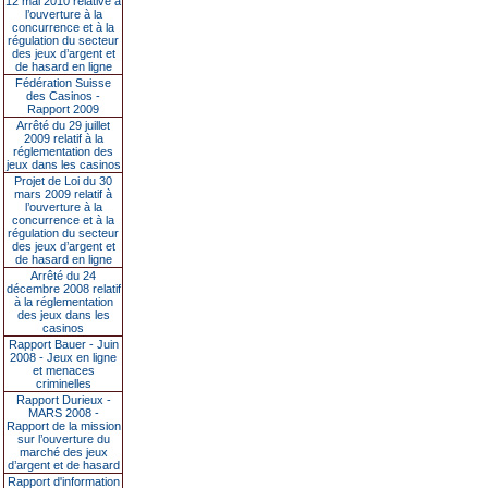
12 mai 2010 relative à
l’ouverture à la
concurrence et à la
régulation du secteur
des jeux d’argent et
de hasard en ligne
Fédération Suisse
des Casinos -
Rapport 2009
Arrêté du 29 juillet
2009 relatif à la
réglementation des
jeux dans les casinos
Projet de Loi du 30
mars 2009 relatif à
l’ouverture à la
concurrence et à la
régulation du secteur
des jeux d’argent et
de hasard en ligne
Arrêté du 24
décembre 2008 relatif
à la réglementation
des jeux dans les
casinos
Rapport Bauer - Juin
2008 - Jeux en ligne
et menaces
criminelles
Rapport Durieux -
MARS 2008 -
Rapport de la mission
sur l’ouverture du
marché des jeux
d’argent et de hasard
Rapport d'information