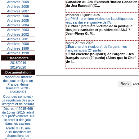
Archives 2009
Canadien du Jeu ExcessifL'Indice Canadien
du Jeu Excessif (IC...
Archives 2008
Archives 2007
Vendredi 18 juillet 2025
Archives 2006
Le PMU : première victime de la politique des
Archives 2005
jeux sanitaire et punitive de l’A...
Archives 2004
Le PMU : première victime de la politique
Archives 2003
des jeux sanitaire et punitive de l’ANJ ?
Jean-Pierre G. M...
Archives 2002
Archives 2001
Mardi 27 mai 2025
Archives 2000
L’État cherche (toujours) de l’argent…les
Archives 1999
français aussi (2° partie) :
Archives 1998
L’État cherche (toujours) de l’argent …les
français aussi (2° partie) :Alors que le Chef
Classements
de l...
2018/2019
2019/2020
Documentation
Rapport du marché
des jeux en ligne en
rec
France, 4eme
trimestre 2020 -
18/03/2021
Cour des comptes -
La régulation des jeux
d’argent et de hasard
Décret n° 2015-669
du 15 juin 2015 relatif
aux prélèvements sur
le produit des jeux
dans les casinos
Arrêté du 15 mai
2015 modifiant les
dispositions de