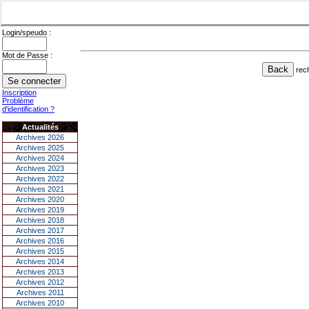
Login/speudo :
Mot de Passe :
rec
Inscription
Problème
d'identification ?
Actualités
Archives 2026
Archives 2025
Archives 2024
Archives 2023
Archives 2022
Archives 2021
Archives 2020
Archives 2019
Archives 2018
Archives 2017
Archives 2016
Archives 2015
Archives 2014
Archives 2013
Archives 2012
Archives 2011
Archives 2010