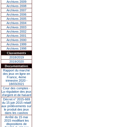
Archives 2009
Archives 2008
Archives 2007
Archives 2006
Archives 2005
Archives 2004
Archives 2003
Archives 2002
Archives 2001
Archives 2000
Archives 1999
Archives 1998
Classements
2018/2019
2019/2020
Documentation
Rapport du marché
des jeux en ligne en
France, 4eme
trimestre 2020 -
18/03/2021
Cour des comptes -
La régulation des jeux
d’argent et de hasard
Décret n° 2015-669
du 15 juin 2015 relatif
aux prélèvements sur
le produit des jeux
dans les casinos
Arrêté du 15 mai
2015 modifiant les
dispositions de