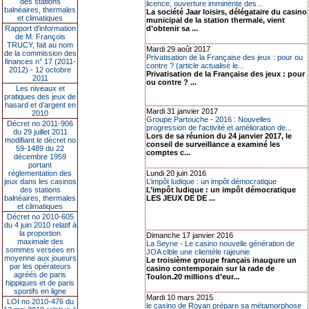
des stations
licence, ouverture imminente des...
balnéaires, thermales
La société Jaar loisirs, délégataire du casino
et climatiques
municipal de la station thermale, vient
Rapport d'information
d’obtenir sa ...
de M. François
TRUCY, fait au nom
Mardi 29 août 2017
de la commission des
Privatisation de la Française des jeux : pour ou
finances n° 17 (2011-
contre ? (article actualisé le...
2012) - 12 octobre
Privatisation de la Française des jeux : pour
2011
ou contre ? ...
Les niveaux et
pratiques des jeux de
hasard et d’argent en
Mardi 31 janvier 2017
2010
Groupe Partouche - 2016 : Nouvelles
Décret no 2011-906
progression de l'activité et amélioration de...
du 29 juillet 2011
Lors de sa réunion du 24 janvier 2017, le
modifiant le décret no
conseil de surveillance a examiné les
59-1489 du 22
comptes c...
décembre 1959
portant
réglementation des
Lundi 20 juin 2016
jeux dans les casinos
L’impôt ludique : un impôt démocratique
des stations
L’impôt ludique : un impôt démocratique
balnéaires, thermales
LES JEUX DE DE ...
et climatiques
Décret no 2010-605
du 4 juin 2010 relatif à
la proportion
Dimanche 17 janvier 2016
maximale des
La Seyne - Le casino nouvelle génération de
sommes versées en
JOA cible une clientèle rajeunie
moyenne aux joueurs
Le troisième groupe français inaugure un
par les opérateurs
casino contemporain sur la rade de
agréés de paris
Toulon.20 millions d’eur...
hippiques et de paris
sportifs en ligne
Mardi 10 mars 2015
LOI no 2010-476 du
le casino de Royan prépare sa métamorphose