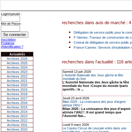
Login/speudo :
recherches dans avis de marché : 4 
Mot de Passe :
Délégation de service public pour la cons
F-Vannes: Travaux de construction de c
Inscription
Contrat de délégation de service public p
Problème
d'identification ?
France-Cannes: Services d'exploitation 
Actualités
Archives 2026
recherches dans l'actualité : 116 arti
Archives 2025
Archives 2024
Samedi 13 juin 2026
Archives 2023
L'Autorité Nationale des Jeux gâche la fête
Archives 2022
mondiale du foot
Archives 2021
L'Autorité Nationale des Jeux gâche la fête
Archives 2020
mondiale du foot :Coupe du monde /paris
sportifs : le ...
Archives 2019
Archives 2018
Jeudi 23 avril 2026
Archives 2017
Bilan 2025 : La croissance des jeux d'argent
Archives 2016
attriste l'ANJ !
Archives 2015
Bilan 2025 : La croissance des jeux d'argent
Archives 2014
attriste l'ANJ ! :Il est grand temps que
l'Autorité Nat...
Archives 2013
Archives 2012
Lundi 9 mars 2026
Archives 2011
Le Casino Circus de Leucate entre dans une
Archives 2010
nouvelle ère : un pari sur l’avenir