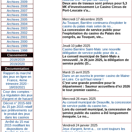
Archives 2009
Deux ans de travaux sont prévus pour 5,3
Archives 2008
M€ d’investissement Le Casino Circus de
Port-Leucate s’a...
Archives 2007
Archives 2006
Mercredi 17 décembre 2025
Archives 2005
Au Touquet, Barrière continuera d’exploiter le
Archives 2004
casino du palais mais selon de no...
Archives 2003
La concession de service public pour
Archives 2002
l’exploitation du casino du Palais des
congrès, au Touquet, vie...
Archives 2001
Archives 2000
Jeudi 10 juillet 2025
Archives 1999
Casino Barrière Saint-Malo :une nouvelle
Archives 1998
délégation de service public pour dix a...
Classements
Le conseil municipal de Saint-Malo a
2018/2019
renouvelé , le 26 juin 2025, la délégation de
service public (D...
2019/2020
Documentation
Mardi 15 avril 2025
Rapport du marché
Dans un an ouvrira le premier casino de Maine-
des jeux en ligne en
et-Loire. Ce qu’il faut retenir !
France, 4eme
C’est une grande première pour le
trimestre 2020 -
département : Saumur accueillera d’ici 2026
18/03/2021
le tout premier casino...
Cour des comptes -
La régulation des jeux
d’argent et de hasard
Mercredi 26 mars 2025
Au conseil municipal de Deauville, la concession
Décret n° 2015-669
de service public du casino lon...
du 15 juin 2015 relatif
Lors du conseil municipal, la concession de
aux prélèvements sur
service public du casino a été longuement
le produit des jeux
évoquée. Le no...
dans les casinos
Arrêté du 15 mai
2015 modifiant les
Vendredi 24 janvier 2025
dispositions de
Jeux d’argent, livret a… ce sont toujours les