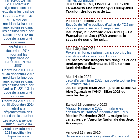
l’arrêté du 14 mai
mêmes qui trinquent
2007 relatif à la
JEUX D’ARGENT, LIVRET A… CE SONT
réglementation des
TOUJOURS LES MEMES QUI TRINQUENT
jeux dans les casinos
Taxation des joueurs de L...
Décret no 2015-540
du 15 mai 2015
Vendredi 4 octobre 2024
modifiant la liste des
Succès de l’offre publique d’achat de FDJ sur
jeux autorisés dans
Kindred pour créer un champion eur...
les casinos fixée par
Boulogne, le 3 octobre 2024 (18h00) – La
l’article D.321-13 du
Française des Jeux (FDJ) annonce le
code de la sécurité
succès de son offre pub...
intérieure
Arrêté du 30
Mardi 30 juillet 2024
décembre 2014
Pokers en ligne, casinos, paris sportifs : les
modifiant les
jeux d'argent explosent en France
dispositions de
L'Observatoire français des drogues et des
l’arrêté du 14 mai
tendances addictives a publié une note
2007
lundi détaillant l...
Décret no 2014-1726
du 30 décembre 2014
Mardi 4 juin 2024
modifiant la liste des
Jeux d’argent bilan 2023 : jusque-là tout va bien
jeux autorisés dans
?....malgré l’ANJ
les casinos fixée par
Jeux d’argent bilan 2023 : jusque-là tout va
l’article D. 321-13 du
bien ?....malgré l’ANJ : Bilan 2023 du
code de la sécurité
marché des je...
intérieure
Décret no 2014-1724
du 30 décembre 2014
Samedi 16 septembre 2023
relatif à la
Mission Patrimoine 2023 … malgré les
réglementation des
censures de l’Autorité Nationale des Jeux
jeux dans les casinos
Mission Patrimoine 2023 … malgré les
censures de l’Autorité Nationale des Jeux
Les jeux d’argent en
Accompag...
France - Avril 2014
Arrêté du 6 décembre
2013 modifiant les
Vendredi 17 mars 2023
dispositions de
Barrière annonce la signature d’un accord