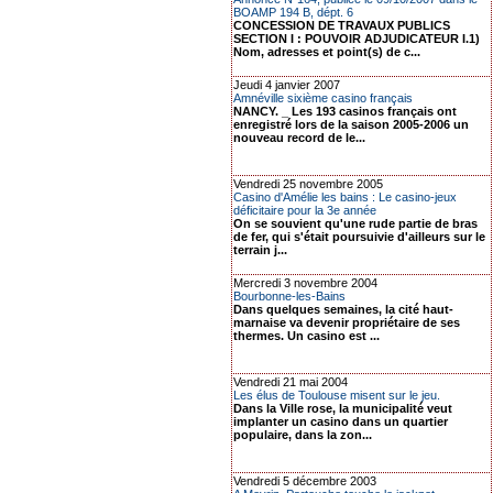
BOAMP 194 B, dépt. 6
CONCESSION DE TRAVAUX PUBLICS
SECTION I : POUVOIR ADJUDICATEUR I.1)
Nom, adresses et point(s) de c...
Jeudi 4 janvier 2007
Amnéville sixième casino français
NANCY. _ Les 193 casinos français ont
enregistré lors de la saison 2005-2006 un
nouveau record de le...
Vendredi 25 novembre 2005
Casino d'Amélie les bains : Le casino-jeux
déficitaire pour la 3e année
On se souvient qu'une rude partie de bras
de fer, qui s'était poursuivie d'ailleurs sur le
terrain j...
Mercredi 3 novembre 2004
Bourbonne-les-Bains
Dans quelques semaines, la cité haut-
marnaise va devenir propriétaire de ses
thermes. Un casino est ...
Vendredi 21 mai 2004
Les élus de Toulouse misent sur le jeu.
Dans la Ville rose, la municipalité veut
implanter un casino dans un quartier
populaire, dans la zon...
Vendredi 5 décembre 2003