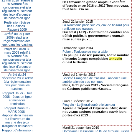
12 mai 2010 relative à
Des travaux de grande ampleur vont être
l’ouverture à la
effectués entre 2016 et 2017 Tout nouveau,
concurrence et à la
tout beau. On ne...
régulation du secteur
des jeux d’argent et
de hasard en ligne
Jeudi 22 janvier 2015
Fédération Suisse
La Roumanie parie sur les jeux de hasard pour
des Casinos -
renflouer ses caisses
Rapport 2009
Bucarest (AFP) - Contraint de combler son
Arrêté du 29 juillet
déficit public, le gouvernement roumain
2009 relatif à la
mise sur les jeux ...
réglementation des
jeux dans les casinos
Dimanche 8 juin 2014
Projet de Loi du 30
Poker : Toulouse se met à table
mars 2009 relatif à
Un peu plus de 400 joueurs, soit le nombre
l’ouverture à la
d'inscrits à cette compétition
annuelle
concurrence et à la
qu'est le Barrièr...
régulation du secteur
des jeux d’argent et
de hasard en ligne
Arrêté du 24
Vendredi 1 février 2013
décembre 2008 relatif
Société Française de Casinos : annonce une
à la réglementation
amélioration de ses comptes
des jeux dans les
Paris, le 31 janvier 2013 - Société Française
casinos
de Casinos publie ses r&eacu...
Rapport Bauer - Juin
2008 - Jeux en ligne
et menaces
Lundi 13 février 2012
criminelles
Picardie - Le littoral espère le jackpot
Rapport Durieux -
Après Le Tréport et Cayeux-sur-Mer, deux
MARS 2008 -
nouveaux casinos pourraient ouvrir leurs
Rapport de la mission
portes d'ici 2013 ...
sur l’ouverture du
marché des jeux
d’argent et de hasard
Mardi 21 septembre 2010
Rapport d'information
Dominique Desseigne, PDG de Groupe Lucien