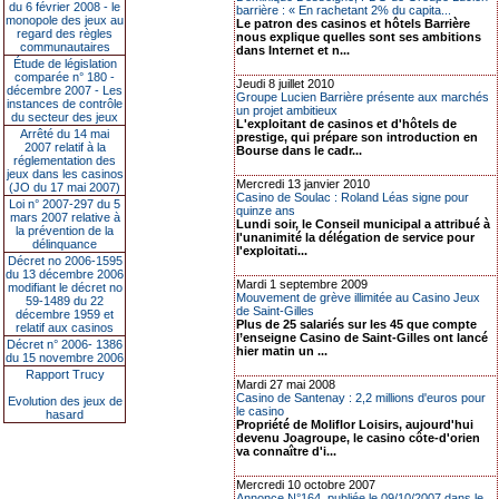
du 6 février 2008 - le
barrière : « En rachetant 2% du capita...
monopole des jeux au
Le patron des casinos et hôtels Barrière
regard des règles
nous explique quelles sont ses ambitions
communautaires
dans Internet et n...
Étude de législation
comparée n° 180 -
Jeudi 8 juillet 2010
décembre 2007 - Les
Groupe Lucien Barrière présente aux marchés
instances de contrôle
un projet ambitieux
du secteur des jeux
L'exploitant de casinos et d'hôtels de
Arrêté du 14 mai
prestige, qui prépare son introduction en
2007 relatif à la
Bourse dans le cadr...
réglementation des
jeux dans les casinos
Mercredi 13 janvier 2010
(JO du 17 mai 2007)
Casino de Soulac : Roland Léas signe pour
Loi n° 2007-297 du 5
quinze ans
mars 2007 relative à
Lundi soir, le Conseil municipal a attribué à
la prévention de la
l'unanimité la délégation de service pour
délinquance
l'exploitati...
Décret no 2006-1595
du 13 décembre 2006
Mardi 1 septembre 2009
modifiant le décret no
Mouvement de grève illimitée au Casino Jeux
59-1489 du 22
de Saint-Gilles
décembre 1959 et
Plus de 25 salariés sur les 45 que compte
relatif aux casinos
l’enseigne Casino de Saint-Gilles ont lancé
Décret n° 2006- 1386
hier matin un ...
du 15 novembre 2006
Rapport Trucy
Mardi 27 mai 2008
Casino de Santenay : 2,2 millions d'euros pour
Evolution des jeux de
le casino
hasard
Propriété de Moliflor Loisirs, aujourd'hui
devenu Joagroupe, le casino côte-d'orien
va connaître d'i...
Mercredi 10 octobre 2007
Annonce N°164, publiée le 09/10/2007 dans le