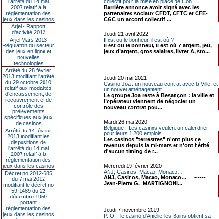
l’arrêté du 14 mai
collectif pour la mise en place de Con...
2007 relatif à la
Barrière annonce avoir signé avec les
réglementation des
partenaires sociaux CFDT, CFTC et CFE-
jeux dans les casinos
CGC un accord collectif ...
Arjel - Rapport
d'activité 2012
Jeudi 21 avril 2022
Arjel Mars 2013
Il est ou le bonheur, il est où ?
Régulation du secteur
Il est ou le bonheur, il est où ? argent, jeu,
des jeux en ligne et
jeux d’argent, gros salaires, livret A, sto...
nouvelles
technologies
Arrêté du 28 février
2013 modifiant l'arrêté
Jeudi 20 mai 2021
du 29 octobre 2010
Casino Joa : un nouveau contrat avec la Ville, et
relatif aux modalités
un nouvel aménagement
d'encaissement, de
Le groupe Joa reste à Besançon : la ville et
recouvrement et de
l’opérateur viennent de négocier un
contrôle des
nouveau contrat pou...
prélèvements
spécifiques aux jeux
Mardi 26 mai 2020
de casinos
Belgique - Les casinos veulent un calendrier
Arrêté du 14 février
pour leurs 1.200 emplois
2013 modifiant les
Les casinos "terrestres" n'ont plus de
dispositions de
revenus depuis la mi-mars et n'ont hérité
l'arrêté du 14 mai
d'aucun timing de r...
2007 relatif à la
réglementation des
jeux dans les casinos
Mercredi 19 février 2020
ANJ, Casinos, Macao, Monaco…
Décret no 2012-685
ANJ, Casinos, Macao, Monaco… ------
du 7 mai 2012
Jean-Pierre G. MARTIGNONI...
modifiant le décret no
59-1489 du 22
décembre 1959
portant
réglementation des
Jeudi 7 novembre 2019
jeux dans les casinos
P.-O. : le casino d'Amélie-les-Bains obtient sa