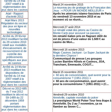
l’arrêté du 14 mai
2007 relatif à la
Mardi 24 novembre 2015
réglementation des
Le nouveau jeu de grattage de la Française des
jeux dans les casinos
Jeux : « POUR UN MONDE MEILLEUR »
Arjel - Rapport
Après les attentats islamo-fascistes de Paris
d'activité 2012
du vendredi 13 novembre 2015 et au
moment où se réunit...
Arjel Mars 2013
Régulation du secteur
des jeux en ligne et
Mercredi 27 août 2014
nouvelles
Le retraité volait des jetons au Casino de
technologies
Monte-Carlo pour assouvir sa passion ...
Arrêté du 28 février
Un retraité italien pris en flagrant délit de
2013 modifiant l'arrêté
vol de jetons d'une valeur de 1.500 € au
du 29 octobre 2010
casino de Mon...
relatif aux modalités
d'encaissement, de
Mercredi 16 octobre 2013
recouvrement et de
Magic Casinos Jackpot : Le Super Jackpot de
contrôle des
la dernière Chance !
prélèvements
Communiqué de presse Les groupes
spécifiques aux jeux
Lucien Barrière Hôtels et Casinos, JOA,
de casinos
Tranchant, Emeraude, COGIT...
Arrêté du 14 février
2013 modifiant les
Mardi 15 novembre 2011
dispositions de
« 60 ans de consommation, quel avenir pour la
l'arrêté du 14 mai
consumérisme ? (1951-2011) »
2007 relatif à la
« 60 ans de consommation, quel avenir
réglementation des
pour la consumérisme ? (1951-2011) » (C...
jeux dans les casinos
Décret no 2012-685
du 7 mai 2012
modifiant le décret no
Vendredi 29 octobre 2010
59-1489 du 22
Amnéville, capitale mondiale du poker
décembre 1959
Le prestigieux World Poker Tour fera étape à
portant
Amnéville. Du 2 au 7 novembre, ça va
réglementation des
flamber au Seven C...
jeux dans les casinos