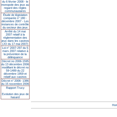
du 6 février 2008 - le
monopole des jeux au
regard des règles
communautaires
Étude de législation
comparée n° 180 -
décembre 2007 - Les
instances de contrôle
du secteur des jeux
Arrêté du 14 mai
2007 relatif à la
réglementation des
jeux dans les casinos
(JO du 17 mai 2007)
Loi n° 2007-297 du 5
mars 2007 relative à
la prévention de la
délinquance
Décret no 2006-1595
du 13 décembre 2006
modifiant le décret no
59-1489 du 22
décembre 1959 et
relatif aux casinos
Décret n° 2006- 1386
du 15 novembre 2006
Rapport Trucy
Evolution des jeux de
hasard
Ho