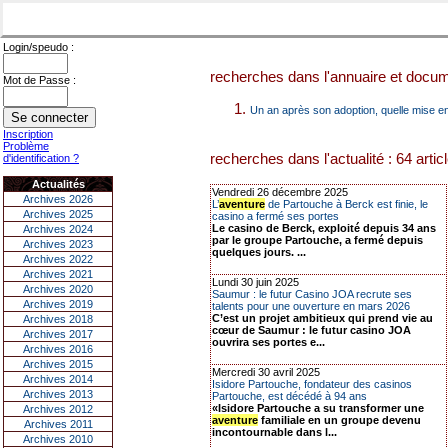
Login/speudo :
recherches dans l'annuaire et docume
Mot de Passe :
Un an après son adoption, quelle mise e
Inscription
Problème
recherches dans l'actualité : 64 artic
d'identification ?
Actualités
Vendredi 26 décembre 2025
Archives 2026
L’
aventure
de Partouche à Berck est finie, le
Archives 2025
casino a fermé ses portes
Le casino de Berck, exploité depuis 34 ans
Archives 2024
par le groupe Partouche, a fermé depuis
Archives 2023
quelques jours. ...
Archives 2022
Archives 2021
Lundi 30 juin 2025
Archives 2020
Saumur : le futur Casino JOA recrute ses
Archives 2019
talents pour une ouverture en mars 2026
C’est un projet ambitieux qui prend vie au
Archives 2018
cœur de Saumur : le futur casino JOA
Archives 2017
ouvrira ses portes e...
Archives 2016
Archives 2015
Mercredi 30 avril 2025
Archives 2014
Isidore Partouche, fondateur des casinos
Archives 2013
Partouche, est décédé à 94 ans
«Isidore Partouche a su transformer une
Archives 2012
aventure
familiale en un groupe devenu
Archives 2011
incontournable dans l...
Archives 2010