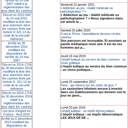
l’arrêté du 14 mai
2007 relatif à la
Vendredi 22 janvier 2021
réglementation des
« Addiction au jeu : réalité médicale ou
jeux dans les casinos
pathologisation ? »
Décret no 2015-540
« Addiction au jeu : réalité médicale ou
du 15 mai 2015
pathologisation ? » Nous signalons dans
modifiant la liste des
cet article la ...
jeux autorisés dans
les casinos fixée par
Samedi 25 juillet 2020
l’article D.321-13 du
Francis Perez, l’autodidacte devenu roi des
code de la sécurité
casinos
intérieure
Son parcours est incroyable. Et pourtant sa
Arrêté du 30
parole médiatique reste rare. Il est de ces
décembre 2014
hommes qui p...
modifiant les
dispositions de
Jeudi 16 mai 2019
l’arrêté du 14 mai
L’impôt ludique au service du bien commun : un
2007
choix politique
Décret no 2014-1726
L’impôt ludique au service du bien commun
du 30 décembre 2014
: un choix politique...
modifiant la liste des
jeux autorisés dans
les casinos fixée par
l’article D. 321-13 du
Lundi 25 septembre 2017
code de la sécurité
Paris : qui misera sur les clubs de jeux ?
intérieure
Les casinotiers hésitent encore à investir
dans ces établissements qui doivent voir le
Décret no 2014-1724
jour en janvi...
du 30 décembre 2014
relatif à la
réglementation des
jeux dans les casinos
Lundi 20 juin 2016
Les jeux d’argent en
L’impôt ludique : un impôt démocratique
France - Avril 2014
L’impôt ludique : un impôt démocratique
LES JEUX DE DE ...
Arrêté du 6 décembre
2013 modifiant les
dispositions de