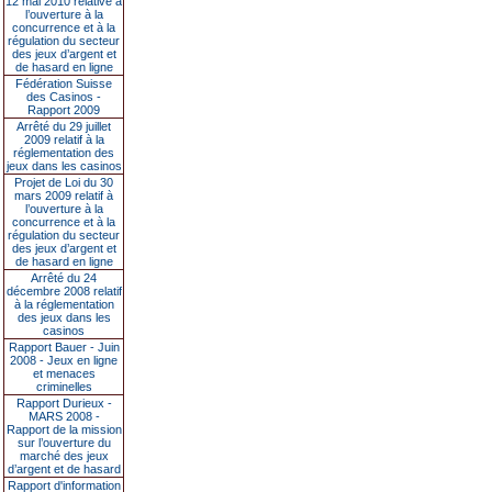
12 mai 2010 relative à
l’ouverture à la
concurrence et à la
régulation du secteur
des jeux d’argent et
de hasard en ligne
Fédération Suisse
des Casinos -
Rapport 2009
Arrêté du 29 juillet
2009 relatif à la
réglementation des
jeux dans les casinos
Projet de Loi du 30
mars 2009 relatif à
l’ouverture à la
concurrence et à la
régulation du secteur
des jeux d’argent et
de hasard en ligne
Arrêté du 24
décembre 2008 relatif
à la réglementation
des jeux dans les
casinos
Rapport Bauer - Juin
2008 - Jeux en ligne
et menaces
criminelles
Rapport Durieux -
MARS 2008 -
Rapport de la mission
sur l’ouverture du
marché des jeux
d’argent et de hasard
Rapport d'information