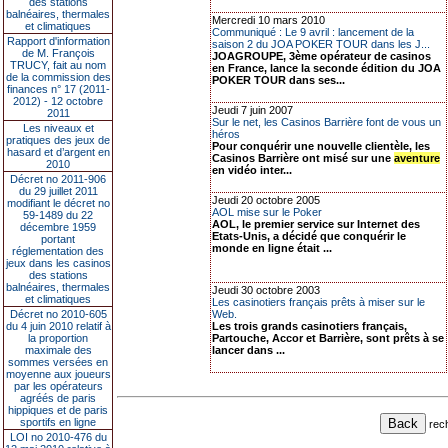
des stations
balnéaires, thermales
Mercredi 10 mars 2010
et climatiques
Communiqué : Le 9 avril : lancement de la
Rapport d'information
saison 2 du JOA POKER TOUR dans les J...
de M. François
JOAGROUPE, 3ème opérateur de casinos
TRUCY, fait au nom
en France, lance la seconde édition du JOA
de la commission des
POKER TOUR dans ses...
finances n° 17 (2011-
2012) - 12 octobre
Jeudi 7 juin 2007
2011
Sur le net, les Casinos Barrière font de vous un
Les niveaux et
héros
pratiques des jeux de
Pour conquérir une nouvelle clientèle, les
hasard et d’argent en
Casinos Barrière ont misé sur une
aventure
2010
en vidéo inter...
Décret no 2011-906
du 29 juillet 2011
Jeudi 20 octobre 2005
modifiant le décret no
AOL mise sur le Poker
59-1489 du 22
AOL, le premier service sur Internet des
décembre 1959
Etats-Unis, a décidé que conquérir le
portant
monde en ligne était ...
réglementation des
jeux dans les casinos
des stations
balnéaires, thermales
Jeudi 30 octobre 2003
et climatiques
Les casinotiers français prêts à miser sur le
Décret no 2010-605
Web.
du 4 juin 2010 relatif à
Les trois grands casinotiers français,
la proportion
Partouche, Accor et Barrière, sont prêts à se
maximale des
lancer dans ...
sommes versées en
moyenne aux joueurs
par les opérateurs
agréés de paris
hippiques et de paris
sportifs en ligne
rec
LOI no 2010-476 du