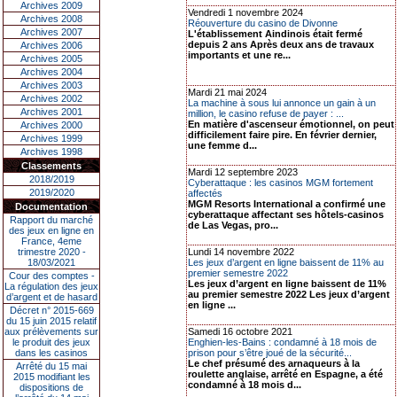
Archives 2009
Vendredi 1 novembre 2024
Archives 2008
Réouverture du casino de Divonne
Archives 2007
L'établissement Aindinois était fermé
depuis 2 ans Après deux ans de travaux
Archives 2006
importants et une re...
Archives 2005
Archives 2004
Archives 2003
Mardi 21 mai 2024
Archives 2002
La machine à sous lui annonce un gain à un
Archives 2001
million, le casino refuse de payer : ...
En matière d'ascenseur émotionnel, on peut
Archives 2000
difficilement faire pire. En février dernier,
Archives 1999
une femme d...
Archives 1998
Classements
Mardi 12 septembre 2023
2018/2019
Cyberattaque : les casinos MGM fortement
2019/2020
affectés
MGM Resorts International a confirmé une
Documentation
cyberattaque affectant ses hôtels-casinos
Rapport du marché
de Las Vegas, pro...
des jeux en ligne en
France, 4eme
trimestre 2020 -
Lundi 14 novembre 2022
18/03/2021
Les jeux d’argent en ligne baissent de 11% au
premier semestre 2022
Cour des comptes -
Les jeux d’argent en ligne baissent de 11%
La régulation des jeux
au premier semestre 2022 Les jeux d’argent
d’argent et de hasard
en ligne ...
Décret n° 2015-669
du 15 juin 2015 relatif
aux prélèvements sur
Samedi 16 octobre 2021
le produit des jeux
Enghien-les-Bains : condamné à 18 mois de
dans les casinos
prison pour s’être joué de la sécurité...
Le chef présumé des arnaqueurs à la
Arrêté du 15 mai
roulette anglaise, arrêté en Espagne, a été
2015 modifiant les
condamné à 18 mois d...
dispositions de