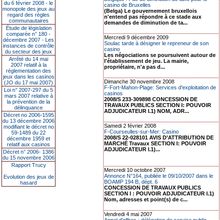
du 6 février 2008 - le
casino de Bruxelles
monopole des jeux au
(Belga) Le gouvernement bruxellois
regard des règles
n'entend pas répondre à ce stade aux
communautaires
demandes de diminution de ta...
Étude de législation
comparée n° 180 -
Mercredi 9 décembre 2009
décembre 2007 - Les
Soulac tarde à désigner le repreneur de son
instances de contrôle
casino
du secteur des jeux
Les négociations se poursuivent autour de
Arrêté du 14 mai
l'établissement de jeu. La mairie,
2007 relatif à la
propriétaire, n'a pas d...
réglementation des
jeux dans les casinos
Dimanche 30 novembre 2008
(JO du 17 mai 2007)
F-Fort-Mahon-Plage: Services d'exploitation de
Loi n° 2007-297 du 5
casinos
mars 2007 relative à
2008/S 233-309898 CONCESSION DE
la prévention de la
TRAVAUX PUBLICS SECTION I: POUVOIR
délinquance
ADJUDICATEUR I.1) NOM, ADR...
Décret no 2006-1595
du 13 décembre 2006
Samedi 2 février 2008
modifiant le décret no
F-Courseulles-sur-Mer: Casino
59-1489 du 22
2008/S 22-028101 AVIS D’ATTRIBUTION DE
décembre 1959 et
MARCHÉ Travaux SECTION I: POUVOIR
relatif aux casinos
ADJUDICATEUR I.1)...
Décret n° 2006- 1386
du 15 novembre 2006
Rapport Trucy
Mercredi 10 octobre 2007
Annonce N°164, publiée le 09/10/2007 dans le
Evolution des jeux de
BOAMP 194 B, dépt. 6
hasard
CONCESSION DE TRAVAUX PUBLICS
SECTION I : POUVOIR ADJUDICATEUR I.1)
Nom, adresses et point(s) de c...
Vendredi 4 mai 2007