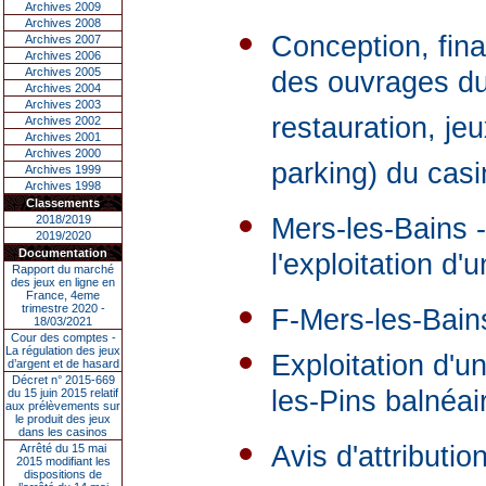
Archives 2009
Archives 2008
Conception, fina
Archives 2007
Archives 2006
Archives 2005
des ouvrages du 
Archives 2004
Archives 2003
restauration, je
Archives 2002
Archives 2001
Archives 2000
parking) du cas
Archives 1999
Archives 1998
Classements
2018/2019
Mers-les-Bains -
2019/2020
Documentation
l'exploitation d'
Rapport du marché
des jeux en ligne en
France, 4eme
trimestre 2020 -
F-Mers-les-Bains
18/03/2021
Cour des comptes -
La régulation des jeux
Exploitation d'u
d’argent et de hasard
Décret n° 2015-669
les-Pins balnéai
du 15 juin 2015 relatif
aux prélèvements sur
le produit des jeux
dans les casinos
Avis d'attributi
Arrêté du 15 mai
2015 modifiant les
dispositions de