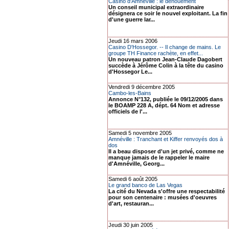
Casino d'Amnéville : le dénouement
Un conseil municipal extraordinaire
désignera ce soir le nouvel exploitant. La fin
d'une guerre lar...
Jeudi 16 mars 2006
Casino D'Hossegor. -- Il change de mains. Le
groupe TH Finance rachète, en effet...
Un nouveau patron Jean-Claude Dagobert
succède à Jérôme Colin à la tête du casino
d'Hossegor Le...
Vendredi 9 décembre 2005
Cambo-les-Bains
Annonce N°132, publiée le 09/12/2005 dans
le BOAMP 228 A, dépt. 64 Nom et adresse
officiels de l'...
Samedi 5 novembre 2005
Amnéville : Tranchant et Kiffer renvoyés dos à
dos
Il a beau disposer d'un jet privé, comme ne
manque jamais de le rappeler le maire
d'Amnéville, Georg...
Samedi 6 août 2005
Le grand banco de Las Vegas
La cité du Nevada s'offre une respectabilité
pour son centenaire : musées d'oeuvres
d'art, restauran...
Jeudi 30 juin 2005