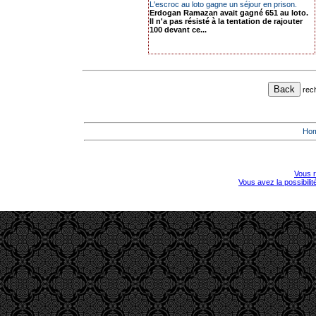
L'escroc au loto gagne un séjour en prison.
Erdogan Ramazan avait gagné 651 au loto.
Il n'a pas résisté à la tentation de rajouter
100 devant ce...
rec
Ho
Vous r
Vous avez la possibili