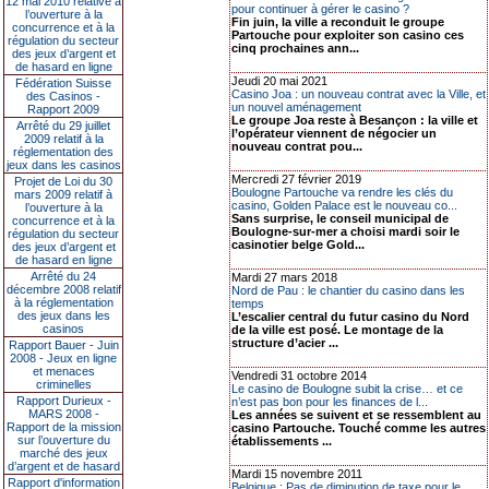
12 mai 2010 relative à
pour continuer à gérer le casino ?
l’ouverture à la
Fin juin, la ville a reconduit le groupe
concurrence et à la
Partouche pour exploiter son casino ces
régulation du secteur
cinq prochaines ann...
des jeux d’argent et
de hasard en ligne
Jeudi 20 mai 2021
Fédération Suisse
Casino Joa : un nouveau contrat avec la Ville, et
des Casinos -
un nouvel aménagement
Rapport 2009
Le groupe Joa reste à Besançon : la ville et
Arrêté du 29 juillet
l’opérateur viennent de négocier un
2009 relatif à la
nouveau contrat pou...
réglementation des
jeux dans les casinos
Mercredi 27 février 2019
Projet de Loi du 30
Boulogne Partouche va rendre les clés du
mars 2009 relatif à
casino, Golden Palace est le nouveau co...
l’ouverture à la
Sans surprise, le conseil municipal de
concurrence et à la
Boulogne-sur-mer a choisi mardi soir le
régulation du secteur
casinotier belge Gold...
des jeux d’argent et
de hasard en ligne
Arrêté du 24
Mardi 27 mars 2018
décembre 2008 relatif
Nord de Pau : le chantier du casino dans les
à la réglementation
temps
des jeux dans les
L’escalier central du futur casino du Nord
casinos
de la ville est posé. Le montage de la
structure d’acier ...
Rapport Bauer - Juin
2008 - Jeux en ligne
et menaces
Vendredi 31 octobre 2014
criminelles
Le casino de Boulogne subit la crise… et ce
Rapport Durieux -
n’est pas bon pour les finances de l...
MARS 2008 -
Les années se suivent et se ressemblent au
Rapport de la mission
casino Partouche. Touché comme les autres
sur l’ouverture du
établissements ...
marché des jeux
d’argent et de hasard
Mardi 15 novembre 2011
Rapport d'information
Belgique : Pas de diminution de taxe pour le