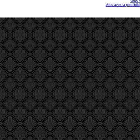
Vous r
Vous avez la possibili