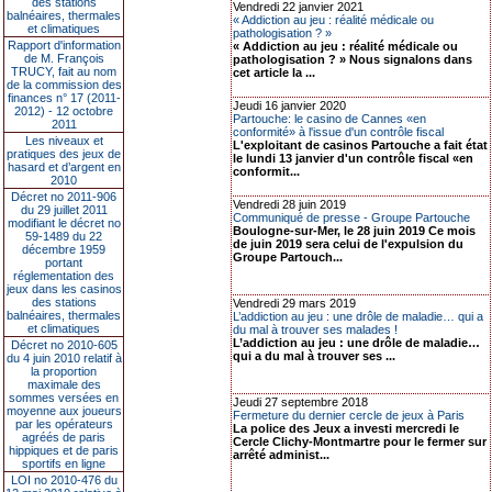
des stations
Vendredi 22 janvier 2021
balnéaires, thermales
« Addiction au jeu : réalité médicale ou
et climatiques
pathologisation ? »
Rapport d'information
« Addiction au jeu : réalité médicale ou
de M. François
pathologisation ? » Nous signalons dans
TRUCY, fait au nom
cet article la ...
de la commission des
finances n° 17 (2011-
Jeudi 16 janvier 2020
2012) - 12 octobre
Partouche: le casino de Cannes «en
2011
conformité» à l'issue d'un contrôle fiscal
Les niveaux et
L'exploitant de casinos Partouche a fait état
pratiques des jeux de
le lundi 13 janvier d'un contrôle fiscal «en
hasard et d’argent en
conformit...
2010
Décret no 2011-906
Vendredi 28 juin 2019
du 29 juillet 2011
Communiqué de presse - Groupe Partouche
modifiant le décret no
Boulogne-sur-Mer, le 28 juin 2019 Ce mois
59-1489 du 22
de juin 2019 sera celui de l'expulsion du
décembre 1959
Groupe Partouch...
portant
réglementation des
jeux dans les casinos
des stations
Vendredi 29 mars 2019
balnéaires, thermales
L’addiction au jeu : une drôle de maladie… qui a
et climatiques
du mal à trouver ses malades !
L’addiction au jeu : une drôle de maladie…
Décret no 2010-605
qui a du mal à trouver ses ...
du 4 juin 2010 relatif à
la proportion
maximale des
sommes versées en
Jeudi 27 septembre 2018
moyenne aux joueurs
Fermeture du dernier cercle de jeux à Paris
par les opérateurs
La police des Jeux a investi mercredi le
agréés de paris
Cercle Clichy-Montmartre pour le fermer sur
hippiques et de paris
arrêté administ...
sportifs en ligne
LOI no 2010-476 du