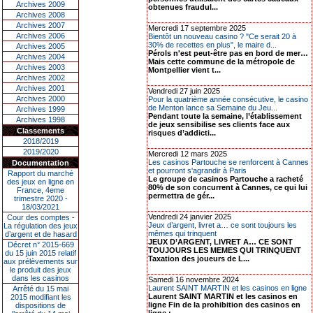
Archives 2009
obtenues fraudul...
Archives 2008
Archives 2007
Mercredi 17 septembre 2025
Archives 2006
Bientôt un nouveau casino ? "Ce serait 20 à
30% de recettes en plus", le maire d...
Archives 2005
Pérols n'est peut-être pas en bord de mer…
Archives 2004
Mais cette commune de la métropole de
Archives 2003
Montpellier vient t...
Archives 2002
Archives 2001
Vendredi 27 juin 2025
Archives 2000
Pour la quatrième année consécutive, le casino
de Menton lance sa Semaine du Jeu...
Archives 1999
Pendant toute la semaine, l’établissement
Archives 1998
de jeux sensibilise ses clients face aux
Classements
risques d’addicti...
2018/2019
2019/2020
Mercredi 12 mars 2025
Les casinos Partouche se renforcent à Cannes
Documentation
et pourront s'agrandir à Paris
Rapport du marché
Le groupe de casinos Partouche a racheté
des jeux en ligne en
80% de son concurrent à Cannes, ce qui lui
France, 4eme
permettra de gér...
trimestre 2020 -
18/03/2021
Vendredi 24 janvier 2025
Cour des comptes -
Jeux d’argent, livret a… ce sont toujours les
La régulation des jeux
mêmes qui trinquent
d’argent et de hasard
JEUX D’ARGENT, LIVRET A… CE SONT
Décret n° 2015-669
TOUJOURS LES MEMES QUI TRINQUENT
du 15 juin 2015 relatif
Taxation des joueurs de L...
aux prélèvements sur
le produit des jeux
dans les casinos
Samedi 16 novembre 2024
Laurent SAINT MARTIN et les casinos en ligne
Arrêté du 15 mai
Laurent SAINT MARTIN et les casinos en
2015 modifiant les
ligne Fin de la prohibition des casinos en
dispositions de