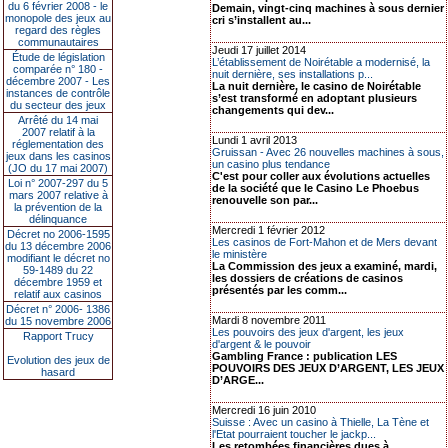
du 6 février 2008 - le
Demain, vingt-cinq machines à sous dernier
monopole des jeux au
cri s’installent au...
regard des règles
communautaires
Jeudi 17 juillet 2014
Étude de législation
L’établissement de Noirétable a modernisé, la
comparée n° 180 -
nuit dernière, ses installations p...
décembre 2007 - Les
La nuit dernière, le casino de Noirétable
instances de contrôle
s’est transformé en adoptant plusieurs
du secteur des jeux
changements qui dev...
Arrêté du 14 mai
2007 relatif à la
Lundi 1 avril 2013
réglementation des
Gruissan - Avec 26 nouvelles machines à sous,
jeux dans les casinos
un casino plus tendance
(JO du 17 mai 2007)
C'est pour coller aux évolutions actuelles
Loi n° 2007-297 du 5
de la société que le Casino Le Phoebus
mars 2007 relative à
renouvelle son par...
la prévention de la
délinquance
Mercredi 1 février 2012
Décret no 2006-1595
Les casinos de Fort-Mahon et de Mers devant
du 13 décembre 2006
le ministère
modifiant le décret no
La Commission des jeux a examiné, mardi,
59-1489 du 22
les dossiers de créations de casinos
décembre 1959 et
présentés par les comm...
relatif aux casinos
Décret n° 2006- 1386
Mardi 8 novembre 2011
du 15 novembre 2006
Les pouvoirs des jeux d'argent, les jeux
Rapport Trucy
d'argent & le pouvoir
Gambling France : publication LES
Evolution des jeux de
POUVOIRS DES JEUX D’ARGENT, LES JEUX
hasard
D’ARGE...
Mercredi 16 juin 2010
Suisse : Avec un casino à Thielle, La Tène et
l'Etat pourraient toucher le jackp...
Les retombées financières dues à