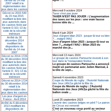
ligne : ...
l’arrêté du 14 mai
2007 relatif à la
réglementation des
jeux dans les casinos
Mercredi 9 octobre 2024
Décret no 2015-540
Taxer n'est pas jouer
du 15 mai 2015
TAXER N’EST PAS JOUER : L’augmentation
modifiant la liste des
des taxes sur les jeux : une vraie fausse
jeux autorisés dans
bonne idée du ...
les casinos fixée par
l’article D.321-13 du
code de la sécurité
Mardi 4 juin 2024
intérieure
Jeux d’argent bilan 2023 : jusque-là tout va bien
Arrêté du 30
?....malgré l’ANJ
décembre 2014
Jeux d’argent bilan 2023 : jusque-là tout va
modifiant les
bien ?....malgré l’ANJ : Bilan 2023 du
dispositions de
marché des je...
l’arrêté du 14 mai
2007
Mercredi 13 mars 2024
Décret no 2014-1726
Le groupe de casinos Partouche investit à son
du 30 décembre 2014
tour dans la "restauration festive...
modifiant la liste des
Le groupe de casinos Partouche a annoncé
jeux autorisés dans
mardi un partenariat avec Julien Manival, à
les casinos fixée par
la tête de sept...
l’article D. 321-13 du
code de la sécurité
intérieure
Samedi 4 novembre 2023
Coupe du Monde de rugby : l’Autorité Nationale
Décret no 2014-1724
des Jeux (ANJ)a gâché la fête du ...
du 30 décembre 2014
Coupe du Monde de rugby : l’Autorité
relatif à la
Nationale des Jeux (ANJ)a gâché la fête du
réglementation des
ballon ovale ...
jeux dans les casinos
Les jeux d’argent en
France - Avril 2014
Lundi 25 septembre 2023
L’avenir des casinos belges en péril ? Le patron
Arrêté du 6 décembre
de Circus est remonté
2013 modifiant les
C’est un nouveau coup porté au secteur
dispositions de