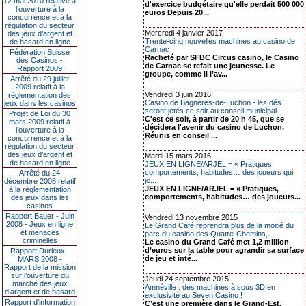
12 mai 2010 relative à
d'exercice budgétaire qu'elle perdait 500 000
l’ouverture à la
euros Depuis 20...
concurrence et à la
régulation du secteur
Mercredi 4 janvier 2017
des jeux d’argent et
Trente-cinq nouvelles machines au casino de
de hasard en ligne
Carnac
Fédération Suisse
Racheté par SFBC Circus casino, le Casino
des Casinos -
de Carnac se refait une jeunesse. Le
Rapport 2009
groupe, comme il l’av...
Arrêté du 29 juillet
2009 relatif à la
Vendredi 3 juin 2016
réglementation des
Casino de Bagnères-de-Luchon - les dés
jeux dans les casinos
seront jetés ce soir au conseil municipal
Projet de Loi du 30
C'est ce soir, à partir de 20 h 45, que se
mars 2009 relatif à
décidera l'avenir du casino de Luchon.
l’ouverture à la
Réunis en conseil ...
concurrence et à la
régulation du secteur
des jeux d’argent et
Mardi 15 mars 2016
de hasard en ligne
JEUX EN LIGNE/ARJEL = « Pratiques,
comportements, habitudes… des joueurs qui
Arrêté du 24
jo...
décembre 2008 relatif
JEUX EN LIGNE/ARJEL = « Pratiques,
à la réglementation
comportements, habitudes… des joueurs...
des jeux dans les
casinos
Rapport Bauer - Juin
Vendredi 13 novembre 2015
2008 - Jeux en ligne
Le Grand Café reprendra plus de la moitié du
et menaces
parc du casino des Quatre-Chemins, ...
criminelles
Le casino du Grand Café met 1,2 million
d’euros sur la table pour agrandir sa surface
Rapport Durieux -
de jeu et inté...
MARS 2008 -
Rapport de la mission
sur l’ouverture du
Jeudi 24 septembre 2015
marché des jeux
Amnéville : des machines à sous 3D en
d’argent et de hasard
exclusivité au Seven Casino !
Rapport d'information
C’est une première dans le Grand-Est.