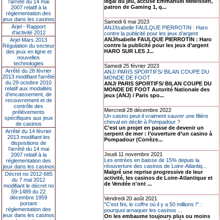
légal du jeu, accuse Emmanuel Mewissen,
l’arrêté du 14 mai
patron de Gaming 1, q...
2007 relatif à la
réglementation des
jeux dans les casinos
Samedi 6 mai 2023
Arjel - Rapport
ANJ/Isabelle FAULQUE PIERROTIN : Haro
d'activité 2012
contre la publicité pour les jeux d’argent
ANJ/Isabelle FAULQUE PIERROTIN : Haro
Arjel Mars 2013
contre la publicité pour les jeux d’argent
Régulation du secteur
HARO SUR LES J...
des jeux en ligne et
nouvelles
technologies
Samedi 25 février 2023
Arrêté du 28 février
ANJ/ PARIS SPORTIFS/ BILAN COUPE DU
2013 modifiant l'arrêté
MONDE DE FOOT
du 29 octobre 2010
ANJ/ PARIS SPORTIFS/ BILAN COUPE DU
relatif aux modalités
MONDE DE FOOT Autorité Nationale des
d'encaissement, de
jeux (ANJ) / Paris spo...
recouvrement et de
contrôle des
Mercredi 28 décembre 2022
prélèvements
Un casino peut-il vraiment sauver une filière
spécifiques aux jeux
cheval en déclin à Pompadour ?
de casinos
C’est un projet en passe de devenir un
Arrêté du 14 février
serpent de mer : l’ouverture d’un casino à
2013 modifiant les
Pompadour (Corrèze...
dispositions de
l'arrêté du 14 mai
Jeudi 11 novembre 2021
2007 relatif à la
Les entrées en baisse de 15% depuis la
réglementation des
réouverture des casinos de Loire-Atlantiq...
jeux dans les casinos
Malgré une reprise progressive de leur
Décret no 2012-685
activité, les casinos de Loire-Atlantique et
du 7 mai 2012
de Vendée n'ont ...
modifiant le décret no
59-1489 du 22
décembre 1959
Vendredi 20 août 2021
portant
"C'est fini, le coffre où il y a 50 millions !" :
réglementation des
pourquoi arnaquer les casinos ...
jeux dans les casinos
On les embaume toujours plus ou moins