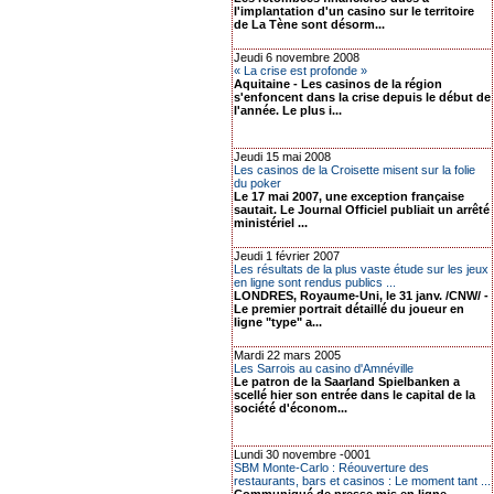
l'implantation d'un casino sur le territoire
de La Tène sont désorm...
Jeudi 6 novembre 2008
« La crise est profonde »
Aquitaine - Les casinos de la région
s'enfoncent dans la crise depuis le début de
l'année. Le plus i...
Jeudi 15 mai 2008
Les casinos de la Croisette misent sur la folie
du poker
Le 17 mai 2007, une exception française
sautait. Le Journal Officiel publiait un arrêté
ministériel ...
Jeudi 1 février 2007
Les résultats de la plus vaste étude sur les jeux
en ligne sont rendus publics ...
LONDRES, Royaume-Uni, le 31 janv. /CNW/ -
Le premier portrait détaillé du joueur en
ligne "type" a...
Mardi 22 mars 2005
Les Sarrois au casino d'Amnéville
Le patron de la Saarland Spielbanken a
scellé hier son entrée dans le capital de la
société d'économ...
Lundi 30 novembre -0001
SBM Monte-Carlo : Réouverture des
restaurants, bars et casinos : Le moment tant ...