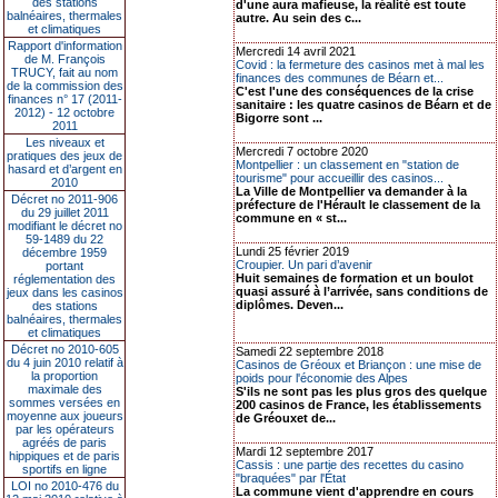
des stations
d'une aura mafieuse, la réalité est toute
balnéaires, thermales
autre. Au sein des c...
et climatiques
Rapport d'information
Mercredi 14 avril 2021
de M. François
Covid : la fermeture des casinos met à mal les
TRUCY, fait au nom
finances des communes de Béarn et...
de la commission des
C'est l'une des conséquences de la crise
finances n° 17 (2011-
sanitaire : les quatre casinos de Béarn et de
2012) - 12 octobre
Bigorre sont ...
2011
Les niveaux et
Mercredi 7 octobre 2020
pratiques des jeux de
Montpellier : un classement en "station de
hasard et d’argent en
tourisme" pour accueillir des casinos...
2010
La Ville de Montpellier va demander à la
Décret no 2011-906
préfecture de l'Hérault le classement de la
du 29 juillet 2011
commune en « st...
modifiant le décret no
59-1489 du 22
Lundi 25 février 2019
décembre 1959
Croupier. Un pari d’avenir
portant
Huit semaines de formation et un boulot
réglementation des
quasi assuré à l’arrivée, sans conditions de
jeux dans les casinos
diplômes. Deven...
des stations
balnéaires, thermales
et climatiques
Décret no 2010-605
Samedi 22 septembre 2018
du 4 juin 2010 relatif à
Casinos de Gréoux et Briançon : une mise de
la proportion
poids pour l'économie des Alpes
maximale des
S'ils ne sont pas les plus gros des quelque
sommes versées en
200 casinos de France, les établissements
moyenne aux joueurs
de Gréouxet de...
par les opérateurs
agréés de paris
Mardi 12 septembre 2017
hippiques et de paris
Cassis : une partie des recettes du casino
sportifs en ligne
"braquées" par l'État
LOI no 2010-476 du
La commune vient d'apprendre en cours