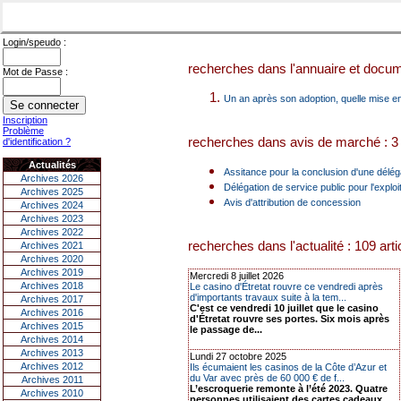
Login/speudo :
recherches dans l'annuaire et docume
Mot de Passe :
Un an après son adoption, quelle mise e
Inscription
Problème
recherches dans avis de marché : 3 
d'identification ?
Actualités
Assitance pour la conclusion d'une délégat
Archives 2026
Délégation de service public pour l'expl
Archives 2025
Avis d'attribution de concession
Archives 2024
Archives 2023
Archives 2022
recherches dans l'actualité : 109 arti
Archives 2021
Archives 2020
Archives 2019
Mercredi 8 juillet 2026
Archives 2018
Le casino d'Étretat rouvre ce vendredi après
d'importants travaux suite à la tem...
Archives 2017
C'est ce vendredi 10 juillet que le casino
Archives 2016
d'Étretat rouvre ses portes. Six mois après
Archives 2015
le passage de...
Archives 2014
Archives 2013
Lundi 27 octobre 2025
Archives 2012
Ils écumaient les casinos de la Côte d’Azur et
du Var avec près de 60 000 € de f...
Archives 2011
L’escroquerie remonte à l’été 2023. Quatre
Archives 2010
personnes utilisaient des cartes cadeaux