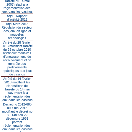
l’arrêté du 14 mai
2007 relatif à la
réglementation des
jeux dans les casinos
Arjel - Rapport
d'activité 2012
Arjel Mars 2013
Régulation du secteur
des jeux en ligne et
nouvelles
technologies
Arrêté du 28 février
2013 modifiant l'arrêté
du 29 octobre 2010
relatif aux modalités
d'encaissement, de
recouvrement et de
contrôle des
prélèvements
spécifiques aux jeux
de casinos
Arrêté du 14 février
2013 modifiant les
dispositions de
l'arrêté du 14 mai
2007 relatif à la
réglementation des
jeux dans les casinos
Décret no 2012-685
du 7 mai 2012
modifiant le décret no
59-1489 du 22
décembre 1959
portant
réglementation des
jeux dans les casinos