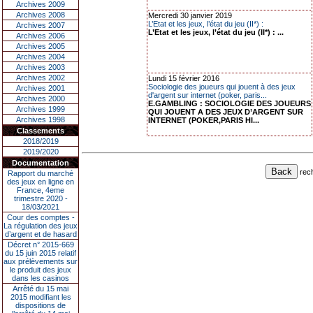
Archives 2009
Archives 2008
Mercredi 30 janvier 2019
L’Etat et les jeux, l’état du jeu (II*) :
Archives 2007
L’Etat et les jeux, l’état du jeu (II*) : ...
Archives 2006
Archives 2005
Archives 2004
Archives 2003
Archives 2002
Lundi 15 février 2016
Sociologie des joueurs qui jouent à des jeux
Archives 2001
d'argent sur internet (poker, paris...
Archives 2000
E.GAMBLING : SOCIOLOGIE DES JOUEURS
Archives 1999
QUI JOUENT A DES JEUX D’ARGENT SUR
Archives 1998
INTERNET (POKER,PARIS HI...
Classements
2018/2019
2019/2020
Documentation
rec
Rapport du marché
des jeux en ligne en
France, 4eme
trimestre 2020 -
18/03/2021
Cour des comptes -
La régulation des jeux
d’argent et de hasard
Décret n° 2015-669
du 15 juin 2015 relatif
aux prélèvements sur
le produit des jeux
dans les casinos
Arrêté du 15 mai
2015 modifiant les
dispositions de