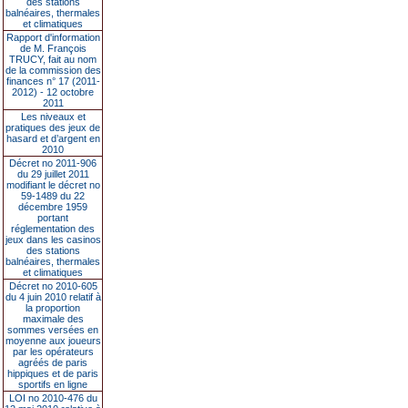
des stations
balnéaires, thermales
et climatiques
Rapport d'information
de M. François
TRUCY, fait au nom
de la commission des
finances n° 17 (2011-
2012) - 12 octobre
2011
Les niveaux et
pratiques des jeux de
hasard et d’argent en
2010
Décret no 2011-906
du 29 juillet 2011
modifiant le décret no
59-1489 du 22
décembre 1959
portant
réglementation des
jeux dans les casinos
des stations
balnéaires, thermales
et climatiques
Décret no 2010-605
du 4 juin 2010 relatif à
la proportion
maximale des
sommes versées en
moyenne aux joueurs
par les opérateurs
agréés de paris
hippiques et de paris
sportifs en ligne
LOI no 2010-476 du