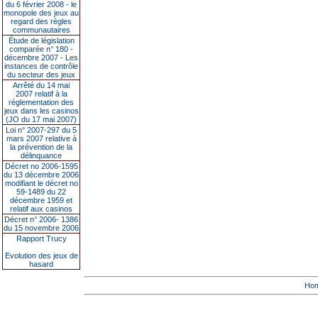
du 6 février 2008 - le
monopole des jeux au
regard des règles
communautaires
Étude de législation
comparée n° 180 -
décembre 2007 - Les
instances de contrôle
du secteur des jeux
Arrêté du 14 mai
2007 relatif à la
réglementation des
jeux dans les casinos
(JO du 17 mai 2007)
Loi n° 2007-297 du 5
mars 2007 relative à
la prévention de la
délinquance
Décret no 2006-1595
du 13 décembre 2006
modifiant le décret no
59-1489 du 22
décembre 1959 et
relatif aux casinos
Décret n° 2006- 1386
du 15 novembre 2006
Rapport Trucy
Evolution des jeux de
hasard
Ho