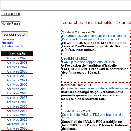
Login/speudo :
recherches dans l'actualité : 17 artic
Mot de Passe :
Vendredi 20 mars 2026
Le Groupe JOA nomme Laurent Prud’homme
Inscription
Directeur Général pour piloter son accélé...
Problème
Le Groupe JOA annonce la nomination de
d'identification ?
Laurent Prud’homme au poste de Directeur
Général. Pour prépar...
Actualités
Archives 2026
Jeudi 26 juin 2025
L’ANJ publie son rapport annuel 2024
Archives 2025
A l’occasion de l’audition d’Isabelle
Archives 2024
FALQUE-PIERROTIN devant la commission
Archives 2023
des finances du Sénat, l...
Archives 2022
Archives 2021
Archives 2020
Mercredi 8 mai 2024
Groupe Barrière : le retour de la belle endormie
Archives 2019
Barrière a changé de gouvernance. Et la
Archives 2018
nouvelle génération aux commandes
Archives 2017
compte bien à nouveau fair...
Archives 2016
Archives 2015
Archives 2014
Jeudi 30 mars 2023
Sous l’œil de l’ANJ, la FDJ a publié son bilan
Archives 2013
2022
Archives 2012
Sous l’œil de l’ANJ, la FDJ a publié son
Archives 2011
bilan 2022 Sous l’œil de l’ Autorité Nationale
Archives 2010
des jeux...