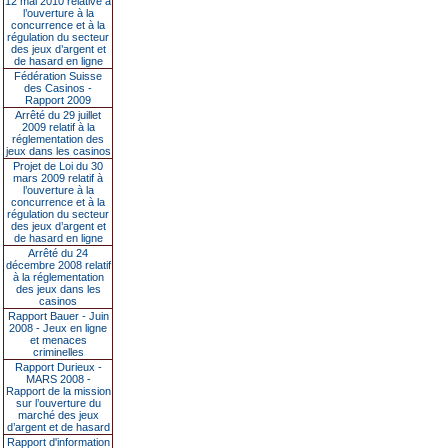
12 mai 2010 relative à
l’ouverture à la
concurrence et à la
régulation du secteur
des jeux d’argent et
de hasard en ligne
Fédération Suisse
des Casinos -
Rapport 2009
Arrêté du 29 juillet
2009 relatif à la
réglementation des
jeux dans les casinos
Projet de Loi du 30
mars 2009 relatif à
l’ouverture à la
concurrence et à la
régulation du secteur
des jeux d’argent et
de hasard en ligne
Arrêté du 24
décembre 2008 relatif
à la réglementation
des jeux dans les
casinos
Rapport Bauer - Juin
2008 - Jeux en ligne
et menaces
criminelles
Rapport Durieux -
MARS 2008 -
Rapport de la mission
sur l’ouverture du
marché des jeux
d’argent et de hasard
Rapport d'information