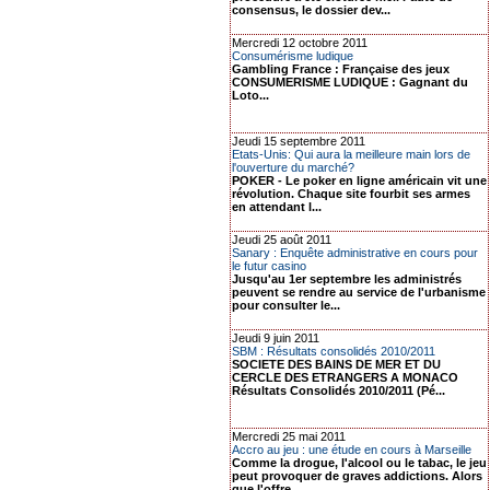
consensus, le dossier dev...
Mercredi 12 octobre 2011
Consumérisme ludique
Gambling France : Française des jeux
CONSUMERISME LUDIQUE : Gagnant du
Loto...
Jeudi 15 septembre 2011
Etats-Unis: Qui aura la meilleure main lors de
l'ouverture du marché?
POKER - Le poker en ligne américain vit une
révolution. Chaque site fourbit ses armes
en attendant l...
Jeudi 25 août 2011
Sanary : Enquête administrative en cours pour
le futur casino
Jusqu'au 1er septembre les administrés
peuvent se rendre au service de l'urbanisme
pour consulter le...
Jeudi 9 juin 2011
SBM : Résultats consolidés 2010/2011
SOCIETE DES BAINS DE MER ET DU
CERCLE DES ETRANGERS A MONACO
Résultats Consolidés 2010/2011 (Pé...
Mercredi 25 mai 2011
Accro au jeu : une étude en cours à Marseille
Comme la drogue, l'alcool ou le tabac, le jeu
peut provoquer de graves addictions. Alors
que l'offre...