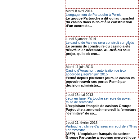
Mardi 8 avril 2014
L'engagement de Partouche à Pornic
Le groupe Partouche a dit oui au transfert
du casino dans la ria et à la construction
d'un centre de...
Lundi 6 janvier 2014
Le casino de Vannes sera construit sur pilotis
Le permis de construire du casino a été
délivré le 27 décembre. Au-delà du seul
projet, qui doit enc...
Mardi 11 juin 2013
Casino d'Arcachon : autorisation de jeux
accordée jusqu'en juin 2015
Fermé depuis plusieurs jours, le casino va
pouvoir rouvrir ses portes Fermé par
décision administra...
Jeudi 16 mai 2013
Jeux en ligne: Partouche se retire du poker,
faute de rentabilité
L'exploitant français de casinos Groupe
Partouche a annoncé mercredi la fermeture
"définitive" de so...
Jeudi 21 février 2013
Partouche : chiffre d'affaires en recul de 7 % au
1er trimestre
(AFP) - L'exploitant français de casinos
Groupe Partouche a reconnu mercredi que