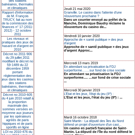
des stations
balnéaires, thermales
et climatiques
Jeudi 21 mai 2020
Rapport d'information
Granville. Le casino dans l’attente d’une
de M. François
réouverture prochaine ?
TRUCY, fait au nom
Dans un courrier envoyé au préfet de la
de la commission des
Manche, Dominique Baudry réclame la
finances n° 17 (2011-
réouverture du casino de...
2012) - 12 octobre
2011
Vendredi 10 janvier 2020
Les niveaux et
Approche de « santé publique » des jeux
pratiques des jeux de
d’argent
hasard et d’argent en
Approche de « santé publique » des jeux
2010
d’argent Approc...
Décret no 2011-906
du 29 juillet 2011
modifiant le décret no
Mercredi 13 mars 2019
59-1489 du 22
En attendant sa privatisation la FDJ
décembre 1959
surperforme….…sur fond de crise sociale
portant
En attendant sa privatisation la FDJ
réglementation des
surperforme…. …sur fond de crise sociale
jeux dans les casinos
...
des stations
balnéaires, thermales
et climatiques
Mercredi 30 janvier 2019
L’Etat et les jeux, l’état du jeu (II*) :
Décret no 2010-605
L’Etat et les jeux, l’état du jeu (II*) : ...
du 4 juin 2010 relatif à
la proportion
maximale des
sommes versées en
moyenne aux joueurs
par les opérateurs
Mardi 16 octobre 2018
agréés de paris
Saint-Martin - La député des îles du Nord
hippiques et de paris
défend un projet d'ouverture d'un casi...
sportifs en ligne
Un casino en partieS française de Saint-
LOI no 2010-476 du
Martin. La député de l’île du nord défend le