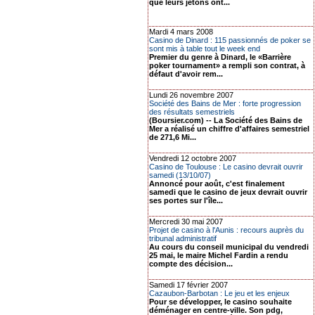
que leurs jetons ont...
Mardi 4 mars 2008
Casino de Dinard : 115 passionnés de poker se
sont mis à table tout le week end
Premier du genre à Dinard, le «Barrière
poker tournament» a rempli son contrat, à
défaut d'avoir rem...
Lundi 26 novembre 2007
Société des Bains de Mer : forte progression
des résultats semestriels
(Boursier.com) -- La Société des Bains de
Mer a réalisé un chiffre d'affaires semestriel
de 271,6 Mi...
Vendredi 12 octobre 2007
Casino de Toulouse : Le casino devrait ouvrir
samedi (13/10/07)
Annoncé pour août, c'est finalement
samedi que le casino de jeux devrait ouvrir
ses portes sur l'île...
Mercredi 30 mai 2007
Projet de casino à l'Aunis : recours auprès du
tribunal administratif
Au cours du conseil municipal du vendredi
25 mai, le maire Michel Fardin a rendu
compte des décision...
Samedi 17 février 2007
Cazaubon-Barbotan : Le jeu et les enjeux
Pour se développer, le casino souhaite
déménager en centre-ville. Son pdg,