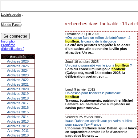
Login/speudo :
recherches dans l'actualité : 14 artic
Mot de Passe :
Dimanche 21 juin 2026
«On pense faire un million de bénéfices» : à
Inscription
honfleur
, le casino de la discorde
Problème
La cité des peintres s’apprête à se doter
d'identification ?
d’un casino afin de rendre la ville plus
attractive. Un pr...
Actualités
Archives 2026
Jeudi 16 octobre 2025
Un casino pourrait-il voir le jour à
honfleur
?
Archives 2025
Lors du conseil municipal d’
honfleur
Archives 2024
(Calvados), mardi 14 octobre 2025, la
Archives 2023
délibération portant sur ...
Archives 2022
Archives 2021
Archives 2020
Lundi 9 janvier 2012
Un casino pour financer le patrimoine -
Archives 2019
honfleur
Archives 2018
Travaux, équipements, patrimoine, Michel
Archives 2017
Lamarre souhaiterait voir s'implanter un
Archives 2016
casino pour trouve...
Archives 2015
Archives 2014
Vendredi 25 février 2005
Isaac Dahan en appelle aux pouvoirs publics
Archives 2013
pour sauver l'ex-France
Archives 2012
L'homme d'affaires Isaac Dahan, qui a lancé
Archives 2011
en septembre dernier l'idée d'ancrer le
Archives 2010
paquebot Norway ...