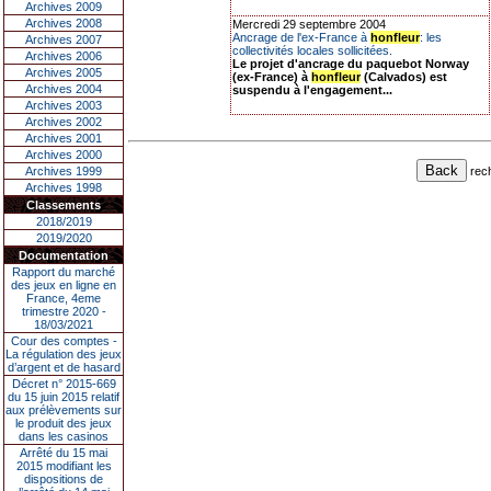
Archives 2009
Archives 2008
Mercredi 29 septembre 2004
Ancrage de l'ex-France à
honfleur
: les
Archives 2007
collectivités locales sollicitées.
Archives 2006
Le projet d'ancrage du paquebot Norway
Archives 2005
(ex-France) à
honfleur
(Calvados) est
Archives 2004
suspendu à l'engagement...
Archives 2003
Archives 2002
Archives 2001
Archives 2000
rec
Archives 1999
Archives 1998
Classements
2018/2019
2019/2020
Documentation
Rapport du marché
des jeux en ligne en
France, 4eme
trimestre 2020 -
18/03/2021
Cour des comptes -
La régulation des jeux
d’argent et de hasard
Décret n° 2015-669
du 15 juin 2015 relatif
aux prélèvements sur
le produit des jeux
dans les casinos
Arrêté du 15 mai
2015 modifiant les
dispositions de