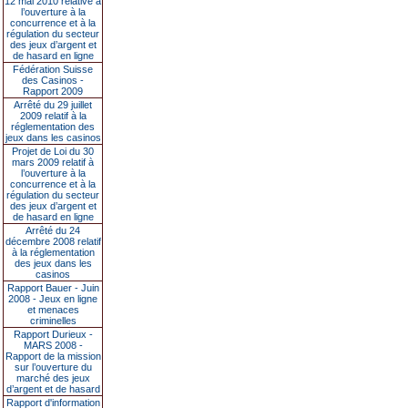
12 mai 2010 relative à
l’ouverture à la
concurrence et à la
régulation du secteur
des jeux d’argent et
de hasard en ligne
Fédération Suisse
des Casinos -
Rapport 2009
Arrêté du 29 juillet
2009 relatif à la
réglementation des
jeux dans les casinos
Projet de Loi du 30
mars 2009 relatif à
l’ouverture à la
concurrence et à la
régulation du secteur
des jeux d’argent et
de hasard en ligne
Arrêté du 24
décembre 2008 relatif
à la réglementation
des jeux dans les
casinos
Rapport Bauer - Juin
2008 - Jeux en ligne
et menaces
criminelles
Rapport Durieux -
MARS 2008 -
Rapport de la mission
sur l’ouverture du
marché des jeux
d’argent et de hasard
Rapport d'information