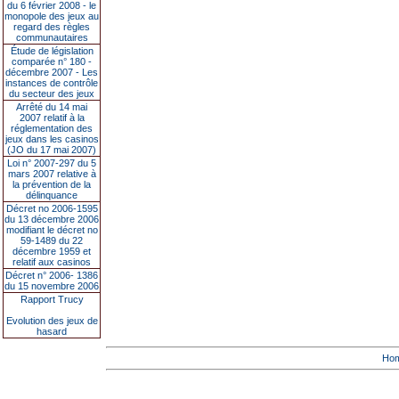
du 6 février 2008 - le
monopole des jeux au
regard des règles
communautaires
Étude de législation
comparée n° 180 -
décembre 2007 - Les
instances de contrôle
du secteur des jeux
Arrêté du 14 mai
2007 relatif à la
réglementation des
jeux dans les casinos
(JO du 17 mai 2007)
Loi n° 2007-297 du 5
mars 2007 relative à
la prévention de la
délinquance
Décret no 2006-1595
du 13 décembre 2006
modifiant le décret no
59-1489 du 22
décembre 1959 et
relatif aux casinos
Décret n° 2006- 1386
du 15 novembre 2006
Rapport Trucy
Evolution des jeux de
hasard
Ho