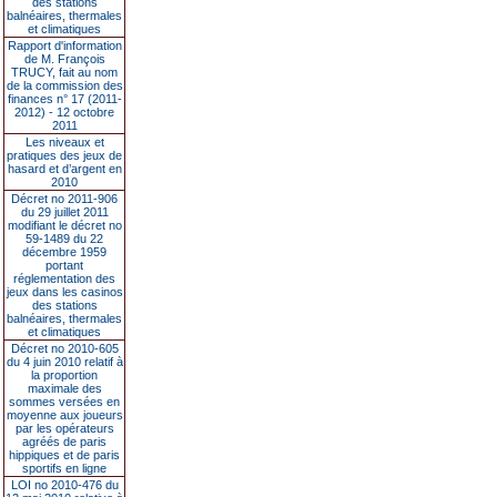
des stations
balnéaires, thermales
et climatiques
Rapport d'information
de M. François
TRUCY, fait au nom
de la commission des
finances n° 17 (2011-
2012) - 12 octobre
2011
Les niveaux et
pratiques des jeux de
hasard et d’argent en
2010
Décret no 2011-906
du 29 juillet 2011
modifiant le décret no
59-1489 du 22
décembre 1959
portant
réglementation des
jeux dans les casinos
des stations
balnéaires, thermales
et climatiques
Décret no 2010-605
du 4 juin 2010 relatif à
la proportion
maximale des
sommes versées en
moyenne aux joueurs
par les opérateurs
agréés de paris
hippiques et de paris
sportifs en ligne
LOI no 2010-476 du