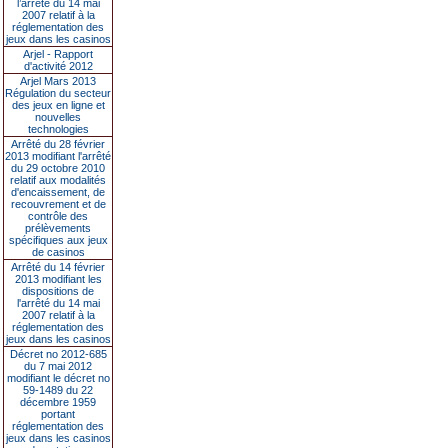
l’arrêté du 14 mai
2007 relatif à la
réglementation des
jeux dans les casinos
Arjel - Rapport
d'activité 2012
Arjel Mars 2013
Régulation du secteur
des jeux en ligne et
nouvelles
technologies
Arrêté du 28 février
2013 modifiant l'arrêté
du 29 octobre 2010
relatif aux modalités
d'encaissement, de
recouvrement et de
contrôle des
prélèvements
spécifiques aux jeux
de casinos
Arrêté du 14 février
2013 modifiant les
dispositions de
l'arrêté du 14 mai
2007 relatif à la
réglementation des
jeux dans les casinos
Décret no 2012-685
du 7 mai 2012
modifiant le décret no
59-1489 du 22
décembre 1959
portant
réglementation des
jeux dans les casinos