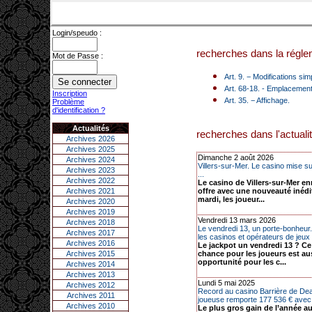
Login/speudo :
recherches dans la réglem
Mot de Passe :
Art. 9. − Modifications simp
Art. 68-18. - Emplacemen
Inscription
Art. 35. − Affichage.
Problème
d'identification ?
Actualités
recherches dans l'actualit
Archives 2026
Archives 2025
Dimanche 2 août 2026
Archives 2024
Villers-sur-Mer. Le casino mise s
Archives 2023
...
Archives 2022
Le casino de Villers-sur-Mer en
Archives 2021
offre avec une nouveauté inédi
mardi, les joueur...
Archives 2020
Archives 2019
Vendredi 13 mars 2026
Archives 2018
Le vendredi 13, un porte-bonheur.
Archives 2017
les casinos et opérateurs de jeux
Archives 2016
Le jackpot un vendredi 13 ? Ce
Archives 2015
chance pour les joueurs est au
opportunité pour les c...
Archives 2014
Archives 2013
Lundi 5 mai 2025
Archives 2012
Record au casino Barrière de Deau
Archives 2011
joueuse remporte 177 536 € avec 
Archives 2010
Le plus gros gain de l’année a