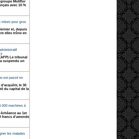
 groupe Moliflor
ançais avec 10 %
es mises pour gros
dernier et, depuis
tre elles trône en
dministratif
zy
AFP) Le tribunal
x a suspendu un
no est passé en
d’acquérir, le 30
té du capital de la
s 6.000 machines à
 à échéance au 1er
00 francs d'amende
igner les malades