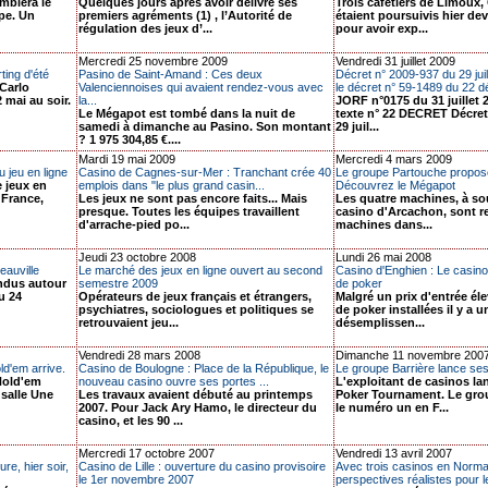
mblera le
Quelques jours après avoir délivré ses
Trois cafetiers de Limoux, 
pe. Un
premiers agréments (1) , l’Autorité de
étaient poursuivis hier dev
régulation des jeux d’...
pour avoir exp...
Mercredi 25 novembre 2009
Vendredi 31 juillet 2009
ting d'été
Pasino de Saint-Amand : Ces deux
Décret n° 2009-937 du 29 juil
-Carlo
Valenciennoises qui avaient rendez-vous avec
le décret n° 59-1489 du 22 d
 mai au soir.
la...
JORF n°0175 du 31 juillet
Le Mégapot est tombé dans la nuit de
texte n° 22 DECRET Décret
samedi à dimanche au Pasino. Son montant
29 juil...
? 1 975 304,85 €....
Mardi 19 mai 2009
Mercredi 4 mars 2009
u jeu en ligne
Casino de Cagnes-sur-Mer : Tranchant crée 40
Le groupe Partouche propose
e jeux en
emplois dans "le plus grand casin...
Découvrez le Mégapot
n France,
Les jeux ne sont pas encore faits... Mais
Les quatre machines, à sou
presque. Toutes les équipes travaillent
casino d'Arcachon, sont re
d'arrache-pied po...
machines dans...
Jeudi 23 octobre 2008
Lundi 26 mai 2008
eauville
Le marché des jeux en ligne ouvert au second
Casino d'Enghien : Le casino
endus autour
semestre 2009
de poker
u 24
Opérateurs de jeux français et étrangers,
Malgré un prix d'entrée élev
psychiatres, sociologues et politiques se
de poker installées il y a 
retrouvaient jeu...
désemplissen...
Vendredi 28 mars 2008
Dimanche 11 novembre 200
d'em arrive.
Casino de Boulogne : Place de la République, le
Le groupe Barrière lance ses
Hold'em
nouveau casino ouvre ses portes ...
L'exploitant de casinos la
 salle Une
Les travaux avaient débuté au printemps
Poker Tournament. Le gro
2007. Pour Jack Ary Hamo, le directeur du
le numéro un en F...
casino, et les 90 ...
Mercredi 17 octobre 2007
Vendredi 13 avril 2007
ure, hier soir,
Casino de Lille : ouverture du casino provisoire
Avec trois casinos en Norma
le 1er novembre 2007
perspectives réalistes pour le