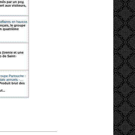
més par un psy,
fert aux visiteurs,
'affaires en hausse.
ançais, le groupe
on quatrième
 (trente et une
o de Saint-
pe Partouche :
ats annuels -...
Produit brut des
l...