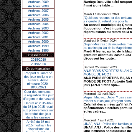
Archives 2009
Barrière Deauville a été rempo
4 mai à une table ...
Archives 2008
Archives 2007
Mardi 17 décembre 2024
Archives 2006
"Quid des recettes et des embauc
Archives 2005
s’inquiète du retard pris pour la...
Archives 2004
Au conseil municipal de Grass
Archives 2003
l’opposition s’est inquiétée de
répercussions du retard de la r
Archives 2002
Archives 2001
Vendredi 9 février 2024
Archives 2000
Gujan-Mestras : de nouvelles ma
Archives 1999
au casino du lac de la Magdeleine
Archives 1998
Mardi 6 février, au lac de la Mag
premiers clients du casino Joa
Classements
découvert les toute...
2018/2019
2019/2020
Samedi 25 février 2023
Documentation
ANJ/ PARIS SPORTIFS/ BILAN
Rapport du marché
MONDE DE FOOT
des jeux en ligne en
ANJ/ PARIS SPORTIFS/ BILAN
France, 4eme
MONDE DE FOOT Autorité Nati
trimestre 2020 -
jeux (ANJ) / Paris spo...
18/03/2021
Cour des comptes -
Mercredi 13 avril 2022
La régulation des jeux
Vegas, Macao...Dubaï ? Les cas
d’argent et de hasard
misent sur les jeux d'argent dans l
Décret n° 2015-669
Cela fait des années qu'il fait l
du 15 juin 2015 relatif
spéculations discrètes parmi l
aux prélèvements sur
et les cadres...
le produit des jeux
dans les casinos
Mercredi 7 avril 2021
Arrêté du 15 mai
UNAF, ANJ : Police des familles 
2015 modifiant les
UNAF, ANJ : Police des famille
dispositions de
Une intrusion sociologique de 