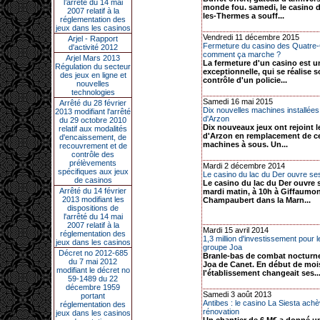
l’arrêté du 14 mai
monde fou. samedi, le casino 
2007 relatif à la
les-Thermes a souff...
réglementation des
jeux dans les casinos
Vendredi 11 décembre 2015
Arjel - Rapport
Fermeture du casino des Quatre
d'activité 2012
comment ça marche ?
Arjel Mars 2013
La fermeture d'un casino est 
Régulation du secteur
exceptionnelle, qui se réalise s
des jeux en ligne et
contrôle d'un policie...
nouvelles
technologies
Samedi 16 mai 2015
Arrêté du 28 février
Dix nouvelles machines installées
2013 modifiant l'arrêté
d'Arzon
du 29 octobre 2010
Dix nouveaux jeux ont rejoint 
relatif aux modalités
d'Arzon en remplacement de ce
d'encaissement, de
machines à sous. Un...
recouvrement et de
contrôle des
prélèvements
Mardi 2 décembre 2014
spécifiques aux jeux
Le casino du lac du Der ouvre se
de casinos
Le casino du lac du Der ouvre 
Arrêté du 14 février
mardi matin, à 10h à Giffaumon
2013 modifiant les
Champaubert dans la Marn...
dispositions de
l'arrêté du 14 mai
2007 relatif à la
Mardi 15 avril 2014
réglementation des
1,3 million d'investissement pour 
jeux dans les casinos
groupe Joa
Décret no 2012-685
Branle-bas de combat nocturn
du 7 mai 2012
Joa de Canet. En début de moi
modifiant le décret no
l'établissement changeait ses..
59-1489 du 22
décembre 1959
Samedi 3 août 2013
portant
Antibes : le casino La Siesta ach
réglementation des
rénovation
jeux dans les casinos