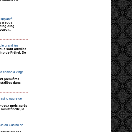
 implanté
s à sous
 ding ding
oueur...
 le grand jeu
ous sont arrivées
ino de Fréhel. De
le casino a vingt
 49 premières
stallées dans
casino ouvre ce
de deux mois après
ministérielle, la
lle au Casino de