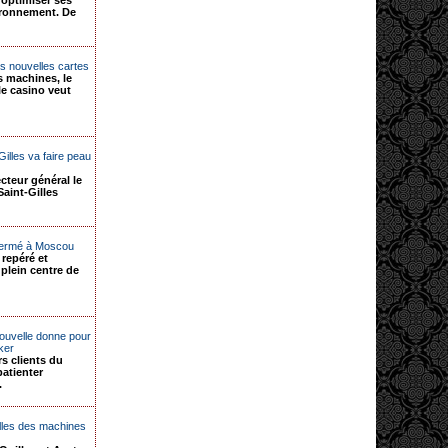
 optimiser ses
vironnement. De
s nouvelles cartes
s machines, le
le casino veut
Gilles va faire peau
cteur général le
Saint-Gilles
 fermé à Moscou
 repéré et
 plein centre de
ouvelle donne pour
ker
rs clients du
patienter
.
elles des machines