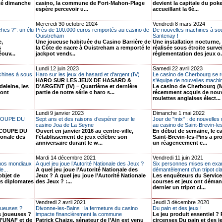
rté dimanche
casino, la commune de Fort-Mahon-Plage
devient la capitale du pok
espère percevoir u...
accueillant la 6è...
Mercredi 30 octobre 2024
Vendredi 8 mars 2024
hes ?": un élu
Près de 100.000 euros remportés au casino de
De nouvelles machines à so
Ouistreham
Santenay !
e,
Une joueuse habituée du Casino Barrière de
Une installation nocturne, 
s
la Côte de nacre à Ouistreham a remporté le
réalisée sous étroite survei
éouv...
jackpot vendr...
réglementation des jeux o.
Lundi 12 juin 2023
Samedi 22 avril 2023
chines à sous
Haro sur les jeux de hasard et d'argent (IV)
Le casino de Cherbourg se r
HARO SUR LES JEUX DE HASARD &
s'équipe de nouvelles machi
deleine, les
D’ARGENT (IV) = Quatrième et dernière
Le casino de Cherbourg (
 ont
partie de notre série « haro s...
récemment acquis de nouv
roulettes anglaises élect...
Lundi 9 janvier 2023
Dimanche 1 mai 2022
 COUPE DU
Sept ans et des raisons d’espérer pour le
Jour de "mix" : de nouvelle
casino Joa de La Seyne
au casino de Saint-Brevin-le
 COUPE DU
Ouvert en janvier 2016 au centre-ville,
En début de semaine, le c
onale des
l’établissement de jeux célèbre son
Saint-Brevin-les-Pins a pr
anniversaire durant le w...
un réagencement c...
Mardi 14 décembre 2021
Vendredi 11 juin 2021
inos mondiaux
A quel jeu joue l’Autorité Nationale des Jeux ?
Six personnes mises en exa
e...
A quel jeu joue l’Autorité Nationale des
démantèlement d'un tripot clan
'objet de
Jeux ? A quel jeu joue l’Autorité Nationale
Les enquêteurs du Service
es diplomates
des Jeux ? :...
courses et jeux ont déman
dernier un tripot cl...
Vendredi 2 avril 2021
Jeudi 3 décembre 2020
joueuses ?
Divonne-les-Bains : la fermeture du casino
Du pain et des jeux !
s joueuses ?
impacte financièrement la commune
Le jeu produit essentiel ?
l’UNAF et de
Patrick Chaize, sénateur de l’Ain est venu
circenses Du pain et des j