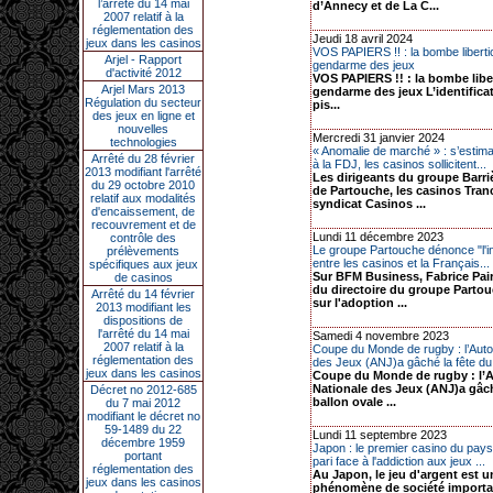
l’arrêté du 14 mai
d’Annecy et de La C...
2007 relatif à la
réglementation des
Jeudi 18 avril 2024
jeux dans les casinos
VOS PAPIERS !! : la bombe liberti
Arjel - Rapport
gendarme des jeux
d'activité 2012
VOS PAPIERS !! : la bombe libe
Arjel Mars 2013
gendarme des jeux L’identificat
Régulation du secteur
pis...
des jeux en ligne et
nouvelles
Mercredi 31 janvier 2024
technologies
« Anomalie de marché » : s’estima
Arrêté du 28 février
à la FDJ, les casinos sollicitent...
2013 modifiant l'arrêté
Les dirigeants du groupe Barriè
du 29 octobre 2010
de Partouche, les casinos Tranc
relatif aux modalités
syndicat Casinos ...
d'encaissement, de
recouvrement et de
Lundi 11 décembre 2023
contrôle des
Le groupe Partouche dénonce "l'ini
prélèvements
entre les casinos et la Français...
spécifiques aux jeux
Sur BFM Business, Fabrice Pair
de casinos
du directoire du groupe Partou
Arrêté du 14 février
sur l'adoption ...
2013 modifiant les
dispositions de
l'arrêté du 14 mai
Samedi 4 novembre 2023
2007 relatif à la
Coupe du Monde de rugby : l’Autor
réglementation des
des Jeux (ANJ)a gâché la fête du 
jeux dans les casinos
Coupe du Monde de rugby : l’A
Nationale des Jeux (ANJ)a gâch
Décret no 2012-685
ballon ovale ...
du 7 mai 2012
modifiant le décret no
59-1489 du 22
Lundi 11 septembre 2023
décembre 1959
Japon : le premier casino du pay
portant
pari face à l'addiction aux jeux ...
réglementation des
Au Japon, le jeu d'argent est u
jeux dans les casinos
phénomène de société importa