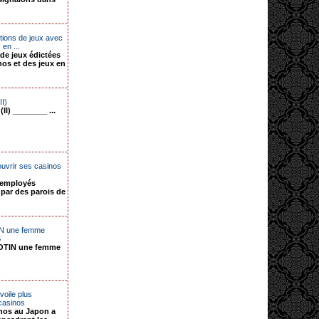
tions de jeux avec
en ...
de jeux édictées
nos et des jeux en
II)
II) ________ ...
ouvrir ses casinos
, employés
par des parois de
N une femme
S
OTIN une femme
oile plus
 casinos
sinos au Japon a