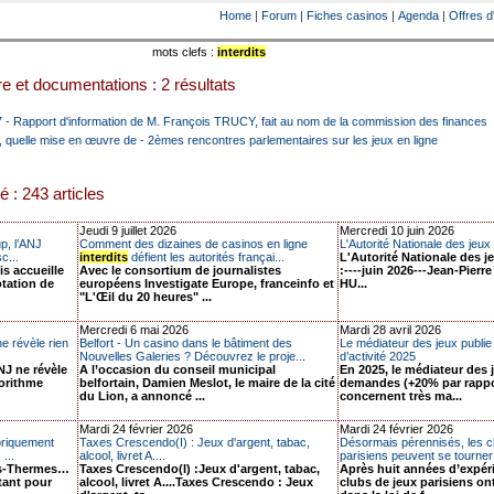
Home
|
Forum
|
Fiches casinos
|
Agenda
|
Offres d
mots clefs :
interdits
e et documentations : 2 résultats
7 - Rapport d'information de M. François TRUCY, fait au nom de la commission des finances
 quelle mise en œuvre de - 2èmes rencontres parlementaires sur les jeux en ligne
é : 243 articles
Jeudi 9 juillet 2026
Mercredi 10 juin 2026
p, l’ANJ
Comment des dizaines de casinos en ligne
L'Autorité Nationale des jeux
c...
interdits
défient les autorités françai...
L'Autorité Nationale des j
is accueille
Avec le consortium de journalistes
:----juin 2026---Jean-Pie
otation de
européens Investigate Europe, franceinfo et
HU...
"L'Œil du 20 heures" ...
Mercredi 6 mai 2026
Mardi 28 avril 2026
e révèle rien
Belfort - Un casino dans le bâtiment des
Le médiateur des jeux publie
Nouvelles Galeries ? Découvrez le proje...
d’activité 2025
NJ ne révèle
A l’occasion du conseil municipal
En 2025, le médiateur des 
gorithme
belfortain, Damien Meslot, le maire de la cité
demandes (+20% par rappor
du Lion, a annoncé ...
concernent très ma...
Mardi 24 février 2026
Mardi 24 février 2026
toriquement
Taxes Crescendo(I) : Jeux d'argent, tabac,
Désormais pérennisés, les c
...
alcool, livret A....
parisiens peuvent se tourner 
les-Thermes…
Taxes Crescendo(I) :Jeux d'argent, tabac,
Après huit années d’expér
utant pour
alcool, livret A....Taxes Crescendo : Jeux
clubs de jeux parisiens on