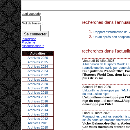
Login/speudo :
recherches dans l'annuair
Mot de Passe :
Rapport d'information n°1
Un an après son adoption,
Inscription
Problème
d'identification ?
recherches dans l'actualit
Actualités
Archives 2026
Vendredi 10 juillet 2026
Archives 2025
A l’occasion de l’Esports World Cu
Archives 2024
rappelle que les paris sur cette dis
Archives 2023
Du 6 juillet au 23 août 2026, Par
l'Esports World Cup, dont la d
Archives 2022
plus de 75 mi...
Archives 2021
Archives 2020
Samedi 16 mai 2026
Archives 2019
L’algorithme développé par l’ANJ n
Archives 2018
du tout…si ce n’est…
Archives 2017
L’algorithme développé par l’A
rien du tout…si ce n’est…L’al
Archives 2016
développé par l’ANJ...
Archives 2015
Archives 2014
Lundi 30 mars 2026
Archives 2013
Pourquoi les casinos sont-ils his
Archives 2012
situés dans les stations thermales 
Archives 2011
Vichy, Balaruc-les-Bains, Ax-
Ces villes thermales attirent a
Archives 2010