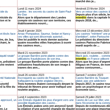
marché des je...
Lundi 11 mars 2024
Vendredi 23 février 2024
cide du
Landes : les secrets du casino de Saint-Paul-
Vers un retour des casinos à
lès-Dax
Depuis plus d’un siècle, l
rticide du
Alors que le département des Landes
interdits
dans la capitale f
ion et le
compte six casinos sur son territoire, ces
depuis 2018, de...
établissements nourri...
Jeudi 4 janvier 2024
Mercredi 13 décembre 2023
nt lésés face
Arnac-Pompadour, Saumur, Sedan et Nancy :
Les casinos "méritent" une po
ces villes qui sont désormais autorisé...
d'ambition", selon Partouche
re, de Joa,
Une loi publiée le mois dernier autorise
Le président du directoire
hant, le
quatre nouvelles villes françaises à ouvrir
casinos Partouche Fabrice 
des casinos mun...
mardi auprès de ...
Mardi 21 novembre 2023
Mercredi 15 novembre 2023
quité totale"
Le groupe Barrière porte plainte contre des
Black jack, roulette… comme
utilisations frauduleuses de son ima...
interdits
en France utilisent 
e, président
Le groupe Barrière porte plainte contre des
Alors que les jeux d’argen
che revient
utilisations frauduleuses de son image à
illégaux en France, de no
travers des ann...
casino contournen...
Jeudi 26 octobre 2023
Samedi 7 octobre 2023
ité Nationale
Escroquerie au casino de Pougues : ils
Casino Barrière du Touquet: 
...
trafiquaient la roulette anglaise électro...
plaisir, pas une addiction»
utorité
Trois hommes étaient convoqués devant le
Depuis 2017, le casino touq
é la fête du
tribunal de Nevers pour avoir trafiqué une
avec un psychologue et un
roulette anglais...
économie soci...
Lundi 4 septembre 2023
Samedi 29 juillet 2023
s approuvé, un
Les Émirats régulent les jeux d'argent vers une
Casino de Luc-sur-Mer, une p
possible légalisation des casino...
dans l'économie de la comm
n
Les Émirats arabes unis ont annoncé lundi
Depuis de nombreuses déc
nt. Le
la création d'une autorité chargée de réguler
occupe une place importa