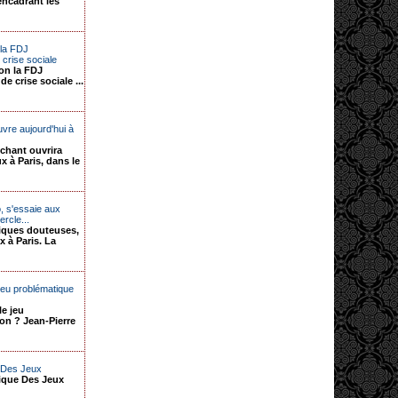
encadrant les
 la FDJ
crise sociale
ion la FDJ
 crise sociale ...
vre aujourd'hui à
chant ouvrira
x à Paris, dans le
o, s'essaie aux
ercle...
tiques douteuses,
x à Paris. La
 jeu problématique
le jeu
on ? Jean-Pierre
 Des Jeux
ique Des Jeux