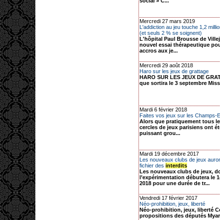
social » C...
Mercredi 27 mars 2019
L'addiction au jeu touche 1,2 mill
(et seuls 2 % se soignent)
L'hôpital Paul Brousse de Ville
nouvel essai thérapeutique pou
accros aux je...
Mercredi 29 août 2018
Haro sur les jeux de grattage
HARO SUR LES JEUX DE GRAT
que sortira le 3 septembre Missi
Mardi 6 février 2018
Faites vos jeux sur les Champs-
Alors que pratiquement tous l
cercles de jeux parisiens ont é
puissant grou...
Mardi 19 décembre 2017
Les nouveaux clubs de jeux auro
fichier des
interdits
Les nouveaux clubs de jeux, d
l’expérimentation débutera le 1
2018 pour une durée de tr...
Vendredi 17 février 2017
Néo-prohibition, jeux, liberté
Néo-prohibition, jeux, liberté C
propositions des députés Myard