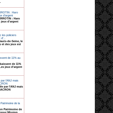
.
RROTIN : Haro
eux d’argent
ERROTIN : Haro
s jeux d’argent
c les policiers
d'...
Hauts-de-Seine, le
s et des jeux est
aissent de 11% au
 baissent de 11%
Les jeux d’argent
 par l’ANJ mais
ACRON
ée par l’ANJ mais
 MACRON
 Patrimoine de la
ion Patrimoine de
 pour Mission