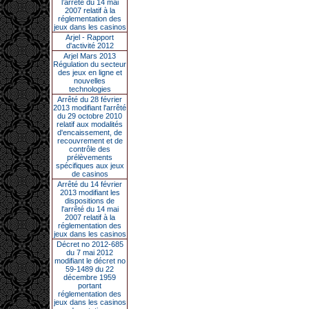
l’arrêté du 14 mai
2007 relatif à la
réglementation des
jeux dans les casinos
Arjel - Rapport
d'activité 2012
Arjel Mars 2013
Régulation du secteur
des jeux en ligne et
nouvelles
technologies
Arrêté du 28 février
2013 modifiant l'arrêté
du 29 octobre 2010
relatif aux modalités
d'encaissement, de
recouvrement et de
contrôle des
prélèvements
spécifiques aux jeux
de casinos
Arrêté du 14 février
2013 modifiant les
dispositions de
l'arrêté du 14 mai
2007 relatif à la
réglementation des
jeux dans les casinos
Décret no 2012-685
du 7 mai 2012
modifiant le décret no
59-1489 du 22
décembre 1959
portant
réglementation des
jeux dans les casinos