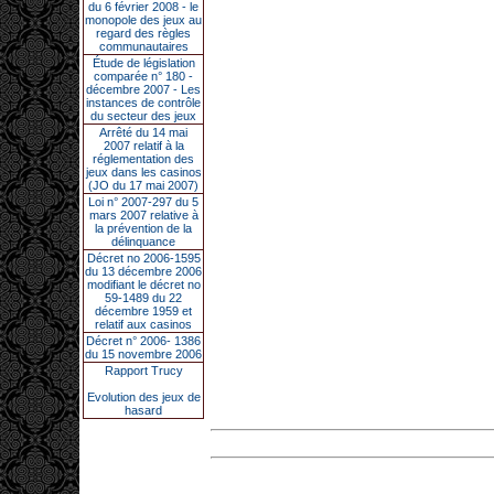
du 6 février 2008 - le
monopole des jeux au
regard des règles
communautaires
Étude de législation
comparée n° 180 -
décembre 2007 - Les
instances de contrôle
du secteur des jeux
Arrêté du 14 mai
2007 relatif à la
réglementation des
jeux dans les casinos
(JO du 17 mai 2007)
Loi n° 2007-297 du 5
mars 2007 relative à
la prévention de la
délinquance
Décret no 2006-1595
du 13 décembre 2006
modifiant le décret no
59-1489 du 22
décembre 1959 et
relatif aux casinos
Décret n° 2006- 1386
du 15 novembre 2006
Rapport Trucy
Evolution des jeux de
hasard