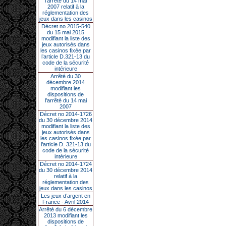
l’arrêté du 14 mai
2007 relatif à la
réglementation des
jeux dans les casinos
Décret no 2015-540
du 15 mai 2015
modifiant la liste des
jeux autorisés dans
les casinos fixée par
l’article D.321-13 du
code de la sécurité
intérieure
Arrêté du 30
décembre 2014
modifiant les
dispositions de
l’arrêté du 14 mai
2007
Décret no 2014-1726
du 30 décembre 2014
modifiant la liste des
jeux autorisés dans
les casinos fixée par
l’article D. 321-13 du
code de la sécurité
intérieure
Décret no 2014-1724
du 30 décembre 2014
relatif à la
réglementation des
jeux dans les casinos
Les jeux d’argent en
France - Avril 2014
Arrêté du 6 décembre
2013 modifiant les
dispositions de