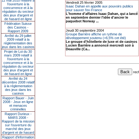
12 mai 2010 relative à
Vendredi 25 février 2005
l’ouverture à la
Isaac Dahan en appelle aux pouvoirs publics
concurrence et à la
pour sauver l'ex-France
régulation du secteur
L'homme d'affaires Isaac Dahan, qui a lancé
des jeux d’argent et
en septembre dernier l'idée d'ancrer le
de hasard en ligne
paquebot Norway ...
Fédération Suisse
des Casinos -
Jeudi 30 septembre 2004
Rapport 2009
Groupe Barrière affiche un rythme de
Arrêté du 29 juillet
développement soutenu (+6,5% cet été)
2009 relatif à la
Le groupe d'hôtellerie de luxe et de casinos
réglementation des
Lucien Barrière a annoncé mercredi soir à
jeux dans les casinos
Deauville (Ca...
Projet de Loi du 30
mars 2009 relatif à
l’ouverture à la
concurrence et à la
régulation du secteur
des jeux d’argent et
rec
de hasard en ligne
Arrêté du 24
décembre 2008 relatif
à la réglementation
des jeux dans les
casinos
Rapport Bauer - Juin
2008 - Jeux en ligne
et menaces
criminelles
Rapport Durieux -
MARS 2008 -
Rapport de la mission
sur l’ouverture du
marché des jeux
d’argent et de hasard
Rapport d'information