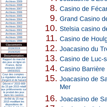
Archives 2009
Archives 2008
Casino de Féca
Archives 2007
Archives 2006
Archives 2005
Grand Casino de
Archives 2004
Archives 2003
Archives 2002
Stelsia casino de
Archives 2001
Archives 2000
Casino de Houlg
Archives 1999
Archives 1998
Classements
Joacasino du Tré
2018/2019
2019/2020
Documentation
Casino de Luc-s
Rapport du marché
des jeux en ligne en
France, 4eme
Casino Barrièr
trimestre 2020 -
18/03/2021
Cour des comptes -
Joacasino de Sa
La régulation des jeux
d’argent et de hasard
Décret n° 2015-669
Mer
du 15 juin 2015 relatif
aux prélèvements sur
le produit des jeux
dans les casinos
Joacasino de Sai
Arrêté du 15 mai
2015 modifiant les
dispositions de