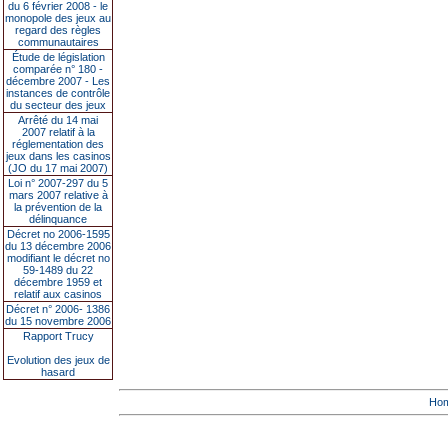
du 6 février 2008 - le
monopole des jeux au
regard des règles
communautaires
Étude de législation
comparée n° 180 -
décembre 2007 - Les
instances de contrôle
du secteur des jeux
Arrêté du 14 mai
2007 relatif à la
réglementation des
jeux dans les casinos
(JO du 17 mai 2007)
Loi n° 2007-297 du 5
mars 2007 relative à
la prévention de la
délinquance
Décret no 2006-1595
du 13 décembre 2006
modifiant le décret no
59-1489 du 22
décembre 1959 et
relatif aux casinos
Décret n° 2006- 1386
du 15 novembre 2006
Rapport Trucy
Evolution des jeux de
hasard
Ho