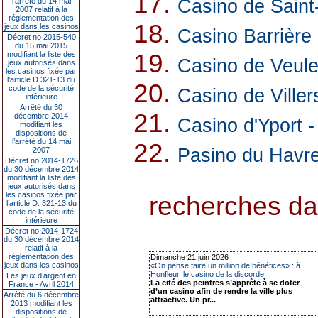
Casino de Saint
l’arrêté du 14 mai
2007 relatif à la
réglementation des
jeux dans les casinos
Casino Barrière 
Décret no 2015-540
du 15 mai 2015
modifiant la liste des
Casino de Veule
jeux autorisés dans
les casinos fixée par
l’article D.321-13 du
code de la sécurité
Casino de Viller
intérieure
Arrêté du 30
décembre 2014
Casino d'Yport -
modifiant les
dispositions de
l’arrêté du 14 mai
Pasino du Havre
2007
Décret no 2014-1726
du 30 décembre 2014
modifiant la liste des
jeux autorisés dans
les casinos fixée par
recherches dans
l’article D. 321-13 du
code de la sécurité
intérieure
Décret no 2014-1724
du 30 décembre 2014
relatif à la
réglementation des
Dimanche 21 juin 2026
jeux dans les casinos
«On pense faire un million de bénéfices» : à
Honfleur, le casino de la discorde
Les jeux d’argent en
La cité des peintres s’apprête à se doter
France - Avril 2014
d’un casino afin de rendre la ville plus
Arrêté du 6 décembre
attractive. Un pr...
2013 modifiant les
dispositions de