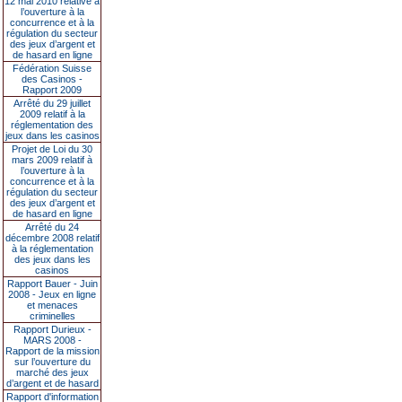
12 mai 2010 relative à
l’ouverture à la
concurrence et à la
régulation du secteur
des jeux d’argent et
de hasard en ligne
Fédération Suisse
des Casinos -
Rapport 2009
Arrêté du 29 juillet
2009 relatif à la
réglementation des
jeux dans les casinos
Projet de Loi du 30
mars 2009 relatif à
l’ouverture à la
concurrence et à la
régulation du secteur
des jeux d’argent et
de hasard en ligne
Arrêté du 24
décembre 2008 relatif
à la réglementation
des jeux dans les
casinos
Rapport Bauer - Juin
2008 - Jeux en ligne
et menaces
criminelles
Rapport Durieux -
MARS 2008 -
Rapport de la mission
sur l’ouverture du
marché des jeux
d’argent et de hasard
Rapport d'information