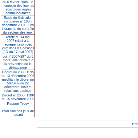
du 6 février 2008 - le
monopole des jeux au
regard des règles
communautaires
Étude de législation
comparée n° 180 -
décembre 2007 - Les
instances de contrôle
du secteur des jeux
Arrêté du 14 mai
2007 relatif à la
réglementation des
jeux dans les casinos
(JO du 17 mai 2007)
Loi n° 2007-297 du 5
mars 2007 relative à
la prévention de la
délinquance
Décret no 2006-1595
du 13 décembre 2006
modifiant le décret no
59-1489 du 22
décembre 1959 et
relatif aux casinos
Décret n° 2006- 1386
du 15 novembre 2006
Rapport Trucy
Evolution des jeux de
hasard
Ho