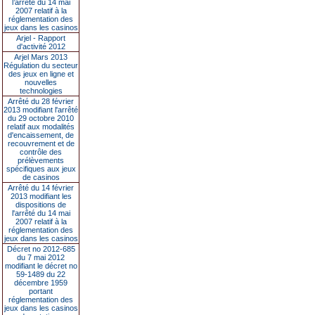
l’arrêté du 14 mai
2007 relatif à la
réglementation des
jeux dans les casinos
Arjel - Rapport
d'activité 2012
Arjel Mars 2013
Régulation du secteur
des jeux en ligne et
nouvelles
technologies
Arrêté du 28 février
2013 modifiant l'arrêté
du 29 octobre 2010
relatif aux modalités
d'encaissement, de
recouvrement et de
contrôle des
prélèvements
spécifiques aux jeux
de casinos
Arrêté du 14 février
2013 modifiant les
dispositions de
l'arrêté du 14 mai
2007 relatif à la
réglementation des
jeux dans les casinos
Décret no 2012-685
du 7 mai 2012
modifiant le décret no
59-1489 du 22
décembre 1959
portant
réglementation des
jeux dans les casinos