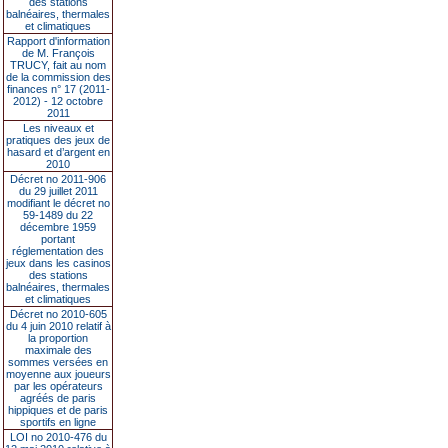
des stations
balnéaires, thermales
et climatiques
Rapport d'information
de M. François
TRUCY, fait au nom
de la commission des
finances n° 17 (2011-
2012) - 12 octobre
2011
Les niveaux et
pratiques des jeux de
hasard et d’argent en
2010
Décret no 2011-906
du 29 juillet 2011
modifiant le décret no
59-1489 du 22
décembre 1959
portant
réglementation des
jeux dans les casinos
des stations
balnéaires, thermales
et climatiques
Décret no 2010-605
du 4 juin 2010 relatif à
la proportion
maximale des
sommes versées en
moyenne aux joueurs
par les opérateurs
agréés de paris
hippiques et de paris
sportifs en ligne
LOI no 2010-476 du