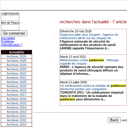
Login/speudo :
recherches dans l'actualité : 7 articl
Mot de Passe :
Dimanche 10 mai 2026
Hypersexualité, jeux d’argent : l'agence du
Inscription
médicament alerte sur les risques de...
Problème
l’Agence nationale de sécurité du
d'identification ?
médicament et des produits de santé
(ANSM) rappelle l’importance d...
Actualités
Archives 2026
Mardi 12 avril 2011
Médicaments contre
parkinson
: l'Afssaps
Archives 2025
rappelle les risques
Archives 2024
PARIS - L'Agence de sécurité sanitaire des
Archives 2023
produits de santé (Afssaps) diffuse un
Archives 2022
dépliant d'informa...
Archives 2021
Archives 2020
Mardi 12 juillet 2005
Un médicament contre la maladie de
parkinson
Archives 2019
déclenche parfois une compulsion
Archives 2018
TORONTO (PC) - Un médicament employé
Archives 2017
dans le traitement de la maladie de
Archives 2016
parkinson
peut déclencher d...
Archives 2015
Archives 2014
Archives 2013
Archives 2012
rec
Archives 2011
Archives 2010