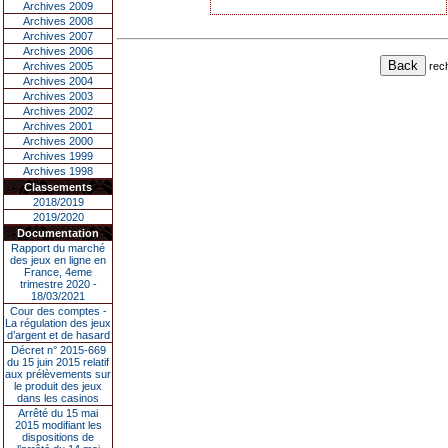
Archives 2009
Archives 2008
Archives 2007
Archives 2006
rec
Archives 2005
Archives 2004
Archives 2003
Archives 2002
Archives 2001
Archives 2000
Archives 1999
Archives 1998
Classements
2018/2019
2019/2020
Documentation
Rapport du marché
des jeux en ligne en
France, 4eme
trimestre 2020 -
18/03/2021
Cour des comptes -
La régulation des jeux
d’argent et de hasard
Décret n° 2015-669
du 15 juin 2015 relatif
aux prélèvements sur
le produit des jeux
dans les casinos
Arrêté du 15 mai
2015 modifiant les
dispositions de