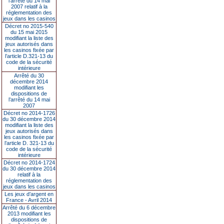
l’arrêté du 14 mai
2007 relatif à la
réglementation des
jeux dans les casinos
Décret no 2015-540
du 15 mai 2015
modifiant la liste des
jeux autorisés dans
les casinos fixée par
l’article D.321-13 du
code de la sécurité
intérieure
Arrêté du 30
décembre 2014
modifiant les
dispositions de
l’arrêté du 14 mai
2007
Décret no 2014-1726
du 30 décembre 2014
modifiant la liste des
jeux autorisés dans
les casinos fixée par
l’article D. 321-13 du
code de la sécurité
intérieure
Décret no 2014-1724
du 30 décembre 2014
relatif à la
réglementation des
jeux dans les casinos
Les jeux d’argent en
France - Avril 2014
Arrêté du 6 décembre
2013 modifiant les
dispositions de