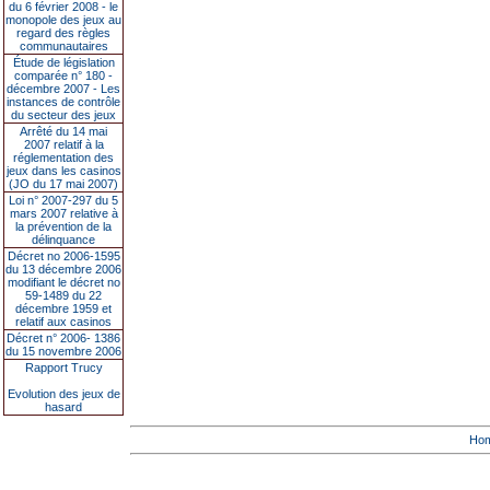
du 6 février 2008 - le
monopole des jeux au
regard des règles
communautaires
Étude de législation
comparée n° 180 -
décembre 2007 - Les
instances de contrôle
du secteur des jeux
Arrêté du 14 mai
2007 relatif à la
réglementation des
jeux dans les casinos
(JO du 17 mai 2007)
Loi n° 2007-297 du 5
mars 2007 relative à
la prévention de la
délinquance
Décret no 2006-1595
du 13 décembre 2006
modifiant le décret no
59-1489 du 22
décembre 1959 et
relatif aux casinos
Décret n° 2006- 1386
du 15 novembre 2006
Rapport Trucy
Evolution des jeux de
hasard
Ho