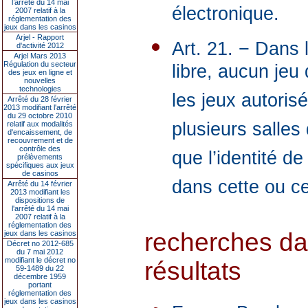
l’arrêté du 14 mai
électronique.
2007 relatif à la
réglementation des
jeux dans les casinos
Arjel - Rapport
Art. 21. − Dans 
d'activité 2012
Arjel Mars 2013
Régulation du secteur
libre, aucun jeu
des jeux en ligne et
nouvelles
technologies
les jeux autoris
Arrêté du 28 février
2013 modifiant l'arrêté
du 29 octobre 2010
plusieurs salles 
relatif aux modalités
d'encaissement, de
recouvrement et de
contrôle des
que l’identité d
prélèvements
spécifiques aux jeux
de casinos
dans cette ou ces
Arrêté du 14 février
2013 modifiant les
dispositions de
l'arrêté du 14 mai
2007 relatif à la
réglementation des
recherches da
jeux dans les casinos
Décret no 2012-685
du 7 mai 2012
modifiant le décret no
résultats
59-1489 du 22
décembre 1959
portant
réglementation des
jeux dans les casinos