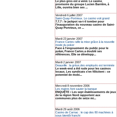
Le plus gros est à venir. Le casino
provisoire du groupe Lucien Barrière, à
Lille, ouvrira bien ses ...
Vendredi 6 juillet 2007
Saint-Quay-Portrieux. Le casino voit grand
7.7.7 : le jackpot va-t-il tomber pour
l’inauguration du nouveau casino de Saint-
Quay-Portrieux, ce ...
Mardi 23 janvier 2007
France Cartes rafle la mise grâce à la nouvelle
mode du poker
Face à l'engouement du public pour le
poker, France Cartes a doublé ses
références. Elle se développ...
Mardi 2 janvier 2007
Deauville : la grève des employés est terminée
Le week-end a été rude pour les casinos
locaux. Les syndicats s'en félicitent : ce
potentiel de mobi...
Mercredi 8 novembre 2006
Les maires font sauter la banque
ENQUÊTE • Les sept établissements de jeux
de la région Nord rapportent aux
communes plus de seize mi...
Mardi 29 août 2006
Casino de Carnac : le cap des 80 machines à
sous bientôt franchi