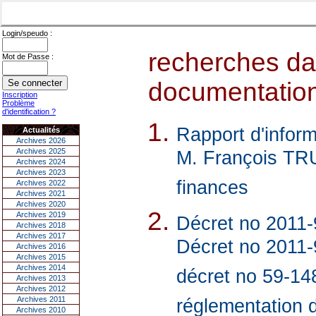
Login/speudo :
recherches dan
Mot de Passe :
documentations
Inscription
Problème
d'identification ?
Rapport d'inform
Actualités
Archives 2026
Archives 2025
M. François TRU
Archives 2024
Archives 2023
finances
Archives 2022
Archives 2021
Archives 2020
Archives 2019
Décret no 2011-9
Archives 2018
Archives 2017
Décret no 2011-9
Archives 2016
Archives 2015
Archives 2014
décret no 59-14
Archives 2013
Archives 2012
Archives 2011
réglementation d
Archives 2010