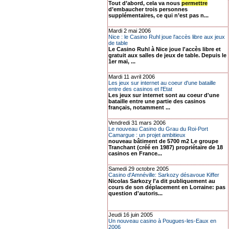
Tout d’abord, cela va nous
permettre
d’embaucher trois personnes
supplémentaires, ce qui n’est pas n...
Mardi 2 mai 2006
Nice : le Casino Ruhl joue l'accès libre aux jeux
de table
Le Casino Ruhl à Nice joue l'accès libre et
gratuit aux salles de jeux de table. Depuis le
1er mai, ...
Mardi 11 avril 2006
Les jeux sur internet au coeur d'une bataille
entre des casinos et l'Etat
Les jeux sur internet sont au coeur d'une
bataille entre une partie des casinos
français, notamment ...
Vendredi 31 mars 2006
Le nouveau Casino du Grau du Roi-Port
Camargue : un projet ambitieux
nouveau bâtiment de 5700 m2 Le groupe
Tranchant (créé en 1987) propriétaire de 18
casinos en France...
Samedi 29 octobre 2005
Casino d'Amnéville: Sarkozy désavoue Kiffer
Nicolas Sarkozy l'a dit publiquement au
cours de son déplacement en Lorraine: pas
question d'autoris...
Jeudi 16 juin 2005
Un nouveau casino à Pougues-les-Eaux en
2006