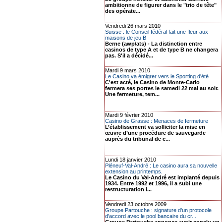
ambitionne de figurer dans le "trio de tête"
des opérate...
Vendredi 26 mars 2010
Suisse : le Conseil fédéral fait une fleur aux
maisons de jeu B
Berne (awp/ats) - La distinction entre
casinos de type A et de type B ne changera
pas. S'il a décidé...
Mardi 9 mars 2010
Le Casino va émigrer vers le Sporting d'été
C'est acté, le Casino de Monte-Carlo
fermera ses portes le samedi 22 mai au soir.
Une fermeture, tem...
Mardi 9 février 2010
Casino de Grasse : Menaces de fermeture
L’établissement va solliciter la mise en
œuvre d’une procédure de sauvegarde
auprès du tribunal de c...
Lundi 18 janvier 2010
Pléneuf-Val-André : Le casino aura sa nouvelle
extension au printemps.
Le Casino du Val-André est implanté depuis
1934. Entre 1992 et 1996, il a subi une
restructuration i...
Vendredi 23 octobre 2009
Groupe Partouche : signature d'un protocole
d'accord avec le pool bancaire du cr...