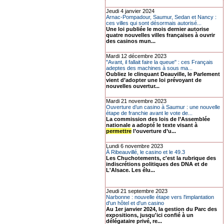
Jeudi 4 janvier 2024
Arnac-Pompadour, Saumur, Sedan et Nancy :
ces villes qui sont désormais autorisé...
Une loi publiée le mois dernier autorise
quatre nouvelles villes françaises à ouvrir
des casinos mun...
Mardi 12 décembre 2023
"Avant, il fallait faire la queue" : ces Français
adeptes des machines à sous ma...
Oubliez le clinquant Deauville, le Parlement
vient d’adopter une loi prévoyant de
nouvelles ouvertur...
Mardi 21 novembre 2023
Ouverture d’un casino à Saumur : une nouvelle
étape de franchie avant le vote de...
La commission des lois de l’Assemblée
nationale a adopté le texte visant à
permettre
l’ouverture d’u...
Lundi 6 novembre 2023
À Ribeauvillé, le casino et le 49.3
Les Chuchotements, c'est la rubrique des
indiscrétions politiques des DNA et de
L'Alsace. Les élu...
Jeudi 21 septembre 2023
Narbonne : nouvelle étape vers l'implantation
d'un hôtel et d'un casino
Au 1er janvier 2024, la gestion du Parc des
expositions, jusqu'ici confié à un
délégataire privé, re...