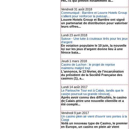
PACTE qui prévoit notamment la...
Vendredi 31 août 2018
Communiqué : Barrière et Louvre Hotels Group
s’allient pour renforcer la puissan...
Louvre Hotels Group et Barrière ont signé
un partenariat de distribution pour valoriser
leurs offres...
Lundi 23 avril 2018
Suisse - Une lutte à couteaux tirés pour les jeux
d’argent
En votation populaire le 10 juin, la nouvelle
loi sur les jeux d’argent donne lieu à une
féroce bata...
Jeudi 1 mars 2018
Casino de Luchon : le projet de reprise
maintenu malgré tout
L'annonce, le 13 février, de l'incarcération
du président de la Société Française des
casinos (1), a...
Lundi 14 août 2017
Le Partouche Tour est à Calais, tandis que le
casino poursuit sa grande rénovati...
Après avoir connu des difficultés, le casino
de Calais attire une nouvelle clientèle et a
été complè...
Vendredi 9 juin 2017
Un casino plein air vient d'ouvrir ses portes à la
Ciotat
Voilà un nouveau type de Casino, le premier
en Europe, un casino en plein air vient