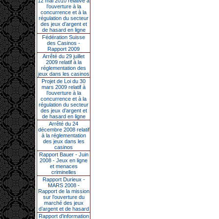
12 mai 2010 relative à
l’ouverture à la
concurrence et à la
régulation du secteur
des jeux d’argent et
de hasard en ligne
Fédération Suisse
des Casinos -
Rapport 2009
Arrêté du 29 juillet
2009 relatif à la
réglementation des
jeux dans les casinos
Projet de Loi du 30
mars 2009 relatif à
l’ouverture à la
concurrence et à la
régulation du secteur
des jeux d’argent et
de hasard en ligne
Arrêté du 24
décembre 2008 relatif
à la réglementation
des jeux dans les
casinos
Rapport Bauer - Juin
2008 - Jeux en ligne
et menaces
criminelles
Rapport Durieux -
MARS 2008 -
Rapport de la mission
sur l’ouverture du
marché des jeux
d’argent et de hasard
Rapport d'information