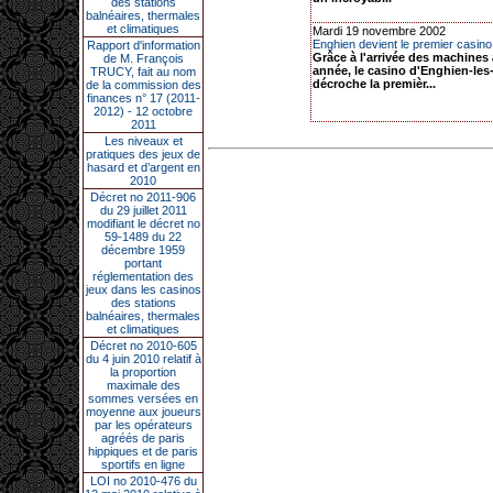
des stations
balnéaires, thermales
et climatiques
Mardi 19 novembre 2002
Enghien devient le premier casin
Rapport d'information
Grâce à l'arrivée des machines 
de M. François
année, le casino d'Enghien-les
TRUCY, fait au nom
décroche la premièr...
de la commission des
finances n° 17 (2011-
2012) - 12 octobre
2011
Les niveaux et
pratiques des jeux de
hasard et d’argent en
2010
Décret no 2011-906
du 29 juillet 2011
modifiant le décret no
59-1489 du 22
décembre 1959
portant
réglementation des
jeux dans les casinos
des stations
balnéaires, thermales
et climatiques
Décret no 2010-605
du 4 juin 2010 relatif à
la proportion
maximale des
sommes versées en
moyenne aux joueurs
par les opérateurs
agréés de paris
hippiques et de paris
sportifs en ligne
LOI no 2010-476 du