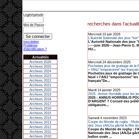
Login/speudo :
recherches dans l'actualit
Mot de Passe :
Mercredi 10 juin 2026
L'Autorité Nationale des jeux "tue
Inscription
L'Autorité Nationale des jeux "
Problème
:----juin 2026---Jean-Pierre G
d'identification ?
HU...
Actualités
Archives 2026
Mercredi 24 décembre 2025
Pochettes jeux de grattage de la
Archives 2025
= l'ANJ "empoisonne" les français.
Archives 2024
Pochettes jeux de grattage de 
Archives 2023
Noel = l'ANJ "empoisonne" les
Archives 2022
français"De...
Archives 2021
Archives 2020
Mardi 14 janvier 2025
2025 : Annus Horribilis pour les je
Archives 2019
2025 : ANNUS HORRIBILIS PO
Archives 2018
D’ARGENT ? Conseil des prél
Archives 2017
obligatoire...
Archives 2016
Archives 2015
Archives 2014
Samedi 4 novembre 2023
Coupe du Monde de rugby : l’Autor
Archives 2013
des Jeux (ANJ)a gâché la fête du 
Archives 2012
Coupe du Monde de rugby : l’A
Archives 2011
Nationale des Jeux (ANJ)a gâch
Archives 2010
ballon ovale ...