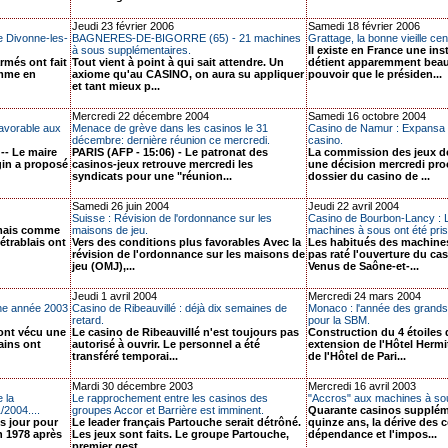
Jeudi 23 février 2006
Samedi 18 février 2006
e Divonne-les-
BAGNERES-DE-BIGORRE (65) - 21 machines
Grattage, la bonne vieille ce
à sous supplémentaires.
Il existe en France une ins
rmés ont fait
Tout vient à point à qui sait attendre. Un
détient apparemment bea
omme en
axiome qu'au CASINO, on aura su appliquer
pouvoir que le présiden...
et tant mieux p...
Mercredi 22 décembre 2004
Samedi 16 octobre 2004
favorable aux
Menace de grève dans les casinos le 31
Casino de Namur : Expansa ex
décembre: dernière réunion ce mercredi.
casino.
- Le maire
PARIS (AFP - 15:06) - Le patronat des
La commission des jeux d
gin a proposé
casinos-jeux retrouve mercredi les
une décision mercredi pro
syndicats pour une "réunion...
dossier du casino de ...
Samedi 26 juin 2004
Jeudi 22 avril 2004
Suisse : Révision de l'ordonnance sur les
Casino de Bourbon-Lancy : L
, mais comme
maisons de jeu.
machines à sous ont été pris
étrablais ont
Vers des conditions plus favorables Avec la
Les habitués des machine
révision de l'ordonnance sur les maisons de
pas raté l'ouverture du ca
jeu (OMJ),...
Venus de Saône-et-...
Jeudi 1 avril 2004
Mercredi 24 mars 2004
ne année 2003
Casino de Ribeauvillé : déjà dix semaines de
Monaco : l'année des grands 
retard.
pour la SBM.
ont vécu une
Le casino de Ribeauvillé n'est toujours pas
Construction du 4 étoiles 
ains ont
autorisé à ouvrir. Le personnel a été
extension de l'Hôtel Hermi
transféré temporai...
de l'Hôtel de Pari...
Mardi 30 décembre 2003
Mercredi 16 avril 2003
e la
Le rapprochement entre les casinos des
"Accros" aux machines à so
/2004....
groupes Accor et Barrière est imminent.
Quarante casinos supplém
s jour pour
Le leader français Partouche serait détrôné.
quinze ans, la dérive des
en 1978 après
Les jeux sont faits. Le groupe Partouche,
dépendance et l'impos...
premier gest...