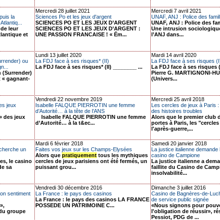
Mercredi 28 juillet 2021
Mercredi 7 avril 2021
uis la
Sciences Po et les jeux d'argent
UNAF, ANJ : Police des famil
tlantiq...
SCIENCES PO ET LES JEUX D’ARGENT
UNAF, ANJ : Police des fa
de leur
SCIENCES PO ET LES JEUX D’ARGENT :
Une intrusion sociologiqu
tlantique et
UNE PASSION FRANCAISE ! « Ém...
l’ANJ dans...
Lundi 13 juillet 2020
Mardi 14 avril 2020
urrender) ou
La FDJ face à ses risques* (II)
La FDJ face à ses risques (I
n...
La FDJ face à ses risques* (II) ________ ...
La FDJ face à ses risques 
 (Surrender)
Pierre G. MARTIGNONI-HU
t « gagnant-
(Univers...
Vendredi 22 novembre 2019
Mercredi 25 avril 2018
es jeux
Isabelle FALQUE PIERROTIN une femme
Les cercles de jeux à Paris 
d’Autorité… à la tête de l’ANS
des histoires troubles
» des jeux
Isabelle FALQUE PIERROTIN une femme
Alors que le premier club 
d’Autorité… à la t&ec...
portes à Paris, les "cercles
l'après-guerre,...
Mardi 6 février 2018
Samedi 20 janvier 2018
 cherche un
Faites vos jeux sur les Champs-Elysées
La justice italienne demande l
Alors que
pratiquement
tous les mythiques
casino de Campione
es, le casino
cercles de jeux parisiens ont été fermés, un
La justice italienne a dem
de sa
puissant grou...
faillite du Casino de Campi
insolvabilité...
Vendredi 30 décembre 2016
Dimanche 3 juillet 2016
bon sentiment
La France : le pays des casinos
Casino de Bagnères-de-Lucho
La France : le pays des casinos LA FRANCE
de service public signée
»,
POSSEDE UN PATRIMOINE C...
«Nous signons pour pouvoir
du groupe
l'obligation de réussir», 
Pessiot, PDG de ...