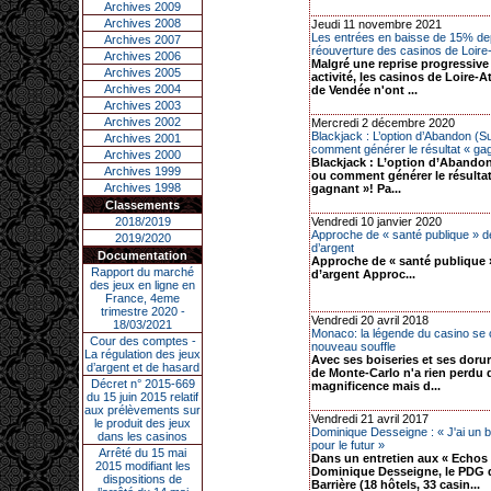
Archives 2009
Archives 2008
Jeudi 11 novembre 2021
Les entrées en baisse de 15% dep
Archives 2007
réouverture des casinos de Loire-A
Archives 2006
Malgré une reprise progressive 
Archives 2005
activité, les casinos de Loire-A
Archives 2004
de Vendée n'ont ...
Archives 2003
Archives 2002
Mercredi 2 décembre 2020
Blackjack : L’option d’Abandon (S
Archives 2001
comment générer le résultat « gag
Archives 2000
Blackjack : L’option d’Abandon
Archives 1999
ou comment générer le résulta
Archives 1998
gagnant »! Pa...
Classements
2018/2019
Vendredi 10 janvier 2020
Approche de « santé publique » d
2019/2020
d’argent
Documentation
Approche de « santé publique 
Rapport du marché
d’argent Approc...
des jeux en ligne en
France, 4eme
trimestre 2020 -
Vendredi 20 avril 2018
18/03/2021
Monaco: la légende du casino se
Cour des comptes -
nouveau souffle
La régulation des jeux
Avec ses boiseries et ses dorur
d’argent et de hasard
de Monte-Carlo n'a rien perdu 
Décret n° 2015-669
magnificence mais d...
du 15 juin 2015 relatif
aux prélèvements sur
Vendredi 21 avril 2017
le produit des jeux
Dominique Desseigne : « J'ai un 
dans les casinos
pour le futur »
Arrêté du 15 mai
Dans un entretien aux « Echos 
2015 modifiant les
Dominique Desseigne, le PDG 
dispositions de
Barrière (18 hôtels, 33 casin...