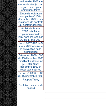
du 6 février 2008 - le
monopole des jeux au
regard des règles
communautaires
Étude de législation
comparée n° 180 -
décembre 2007 - Les
instances de contrôle
du secteur des jeux
Arrêté du 14 mai
2007 relatif à la
réglementation des
jeux dans les casinos
(JO du 17 mai 2007)
Loi n° 2007-297 du 5
mars 2007 relative à
la prévention de la
délinquance
Décret no 2006-1595
du 13 décembre 2006
modifiant le décret no
59-1489 du 22
décembre 1959 et
relatif aux casinos
Décret n° 2006- 1386
du 15 novembre 2006
Rapport Trucy
Evolution des jeux de
hasard