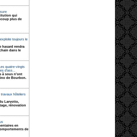
nsure
titution qui
ucoup plus de
ploite toujours le
e hasard rendra
chain dans le
es quatre-vingts
es d'ass...
s à sous n'ont
sino de Bourbon.
travaux hôteliers
du Larvotto,
tage, rénovation
us
entaires en
 comportements de