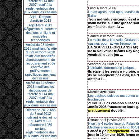
l’arrêté du 14 mai
2007 relatif à la
Lundi 6 mars 2006
réglementation des
Un an après, hold-up au casino d
jeux dans les casinos
Bains
Arjel - Rapport
Trois individus encagoulés et a
d'activité 2012
main basse sur une grosse s
Arjel Mars 2013
numéraires, dans la ...
Régulation du secteur
des jeux en ligne et
Samedi 8 octobre 2005
nouvelles
Le maire de la Nouvelle-Orléans 
technologies
casinos pour raviver l'économie
Arrêté du 28 février
LA NOUVELLE-ORLEANS (AP) -
2013 modifiant l'arrêté
de la Nouvelle-Orléans Ray Na
du 29 octobre 2010
vendredi que le jeu ...
relatif aux modalités
d'encaissement, de
recouvrement et de
Vendredi 23 juillet 2004
contrôle des
Noirétable décroche le jackpot.
prélèvements
Ils étaient les seuls à y croire
spécifiques aux jeux
ils ne manquent pas d'air, les N
de casinos
obtenu l'...
Arrêté du 14 février
2013 modifiant les
dispositions de
Mardi 6 avril 2004
l'arrêté du 14 mai
Les casinos suisses ont connu u
2007 relatif à la
fructueuse.
réglementation des
ZURICH - Les casinos suisses 
jeux dans les casinos
année 2003 fructueuse: leurs g
Décret no 2012-685
pratiquement
doublé...
du 7 mai 2012
modifiant le décret no
Dimanche 4 janvier 2004
59-1489 du 22
Nice : le 4 étoiles luxe du Palais d
décembre 1959
Méditerranée ouvre ce lundi 05/01
portant
Lancé il y a
pratiquement
75 an
réglementation des
jour, le 10 janvier 1929, fermé 
jeux dans les casinos
un incroyab...