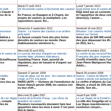
Mardi 27 août 2013
Lundi 7 janvier 2013
et oubli
De l’économie-casino à l’économie des casinos
Quel avenir pour le casino d
n-Claude V.
?
Déjà miné par un contexte 
eur de la
En France, en Espagne et à Chypre, les
et l'apparition de deux co
projets de casinos se multiplient. Les
directs(1), l'avenir ...
oppositions aussi. EU...
Dimanche 9 septembre 2012
Vendredi 18 mai 2012
 nouveaux
Suisse : La manne des casinos a un arrière-
Réunion : Les casinos résiste
l
goût amer
misent sur l’avenir
édéral a
La Suisse compte l’une des plus fortes
Avec plus de 500 000 entré
ssions pour
densités de casinos au monde. Deux
des jeux dépassant les 45 
établissements viendront b...
en 2011, les t...
Mercredi 20 avril 2011
Mercredi 6 octobre 2010
e le casino de
Le succès des jeux d'argent sur internet :
Le centre du jeu excessif fin
premier bilan, premiers indicateurs, ...
Française des jeux organise 
e Schaffhouse
Gambling France Arjel, autorité de
Conflit d’intérêts dans l’u
ancs
régulation, jeux de hasard et d’argent sur
Jean-Pierre Martignoni-Hut
internet , ...
Addic...
Samedi 17 janvier 2009
Mardi 28 octobre 2008
rielles.
Coup de tabac sur les jeux : les casinos dans le
Suisse : Casino de Meyrin : 
e du
rouge, la FDJ à la peine
casino a perdu son jackpot p
cice clos au
PARIS (AFP) — Victimes de l'interdiction de
Le chiffre d’affaires du Ca
fumer depuis janvier 2008, les casinos ont
Meyrin, a chuté de 15% du
vu leur chiff...
fumée. Son dir...
Mercredi 25 juillet 2007
Jeudi 8 juin 2006
e de Las Vegas
Casino de la Roche-Posay : Les rêves de
Le Las Vegas de la frontièr
u, compte
grandeur du casino
La ville des Gevgelija est
bles du
Plusieurs nouveautés devraient faire leur
Las Vegas macédonienne »
apparition dans les mois à venir. C'est peut-
nombreux citoyen...
être le signe...