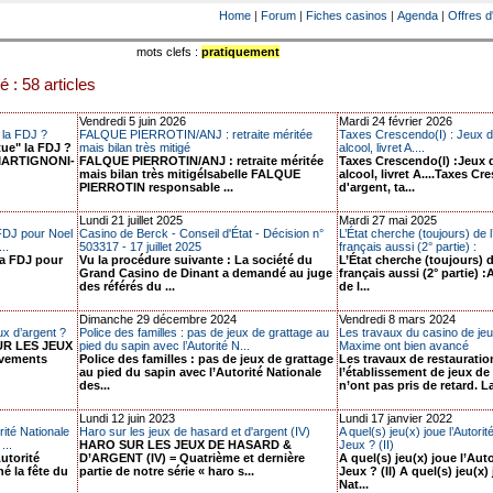
Home
|
Forum
|
Fiches casinos
|
Agenda
|
Offres d
mots clefs :
pratiquement
é : 58 articles
Vendredi 5 juin 2026
Mardi 24 février 2026
" la FDJ ?
FALQUE PIERROTIN/ANJ : retraite méritée
Taxes Crescendo(I) : Jeux d'
tue" la FDJ ?
mais bilan très mitigé
alcool, livret A....
. MARTIGNONI-
FALQUE PIERROTIN/ANJ : retraite méritée
Taxes Crescendo(I) :Jeux d
mais bilan très mitigéIsabelle FALQUE
alcool, livret A....Taxes C
PIERROTIN responsable ...
d'argent, ta...
Lundi 21 juillet 2025
Mardi 27 mai 2025
 FDJ pour Noel
Casino de Berck - Conseil d'État - Décision n°
L’État cherche (toujours) de 
..
503317 - 17 juillet 2025
français aussi (2° partie) :
la FDJ pour
Vu la procédure suivante : La société du
L’État cherche (toujours) 
Grand Casino de Dinant a demandé au juge
français aussi (2° partie) :
des référés du ...
de l...
Dimanche 29 décembre 2024
Vendredi 8 mars 2024
ux d’argent ?
Police des familles : pas de jeux de grattage au
Les travaux du casino de jeu
UR LES JEUX
pied du sapin avec l’Autorité N...
Maxime ont bien avancé
èvements
Police des familles : pas de jeux de grattage
Les travaux de restauratio
au pied du sapin avec l’Autorité Nationale
l’établissement de jeux d
des...
n’ont pas pris de retard. La
Lundi 12 juin 2023
Lundi 17 janvier 2022
ité Nationale
Haro sur les jeux de hasard et d'argent (IV)
A quel(s) jeu(x) joue l’Autori
...
HARO SUR LES JEUX DE HASARD &
Jeux ? (II)
utorité
D’ARGENT (IV) = Quatrième et dernière
A quel(s) jeu(x) joue l’Aut
é la fête du
partie de notre série « haro s...
Jeux ? (II) A quel(s) jeu(x)
Nat...