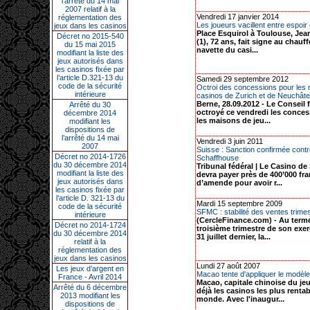
l’arrêté du 14 mai
2007 relatif à la
Vendredi 17 janvier 2014
réglementation des
Les joueurs vacillent entre espoir 
jeux dans les casinos
Place Esquirol à Toulouse, Jea
Décret no 2015-540
(1), 72 ans, fait signe au chauff
du 15 mai 2015
navette du casi...
modifiant la liste des
jeux autorisés dans
les casinos fixée par
l’article D.321-13 du
Samedi 29 septembre 2012
code de la sécurité
Octroi des concessions pour les
intérieure
casinos de Zurich et de Neuchâte
Berne, 28.09.2012 - Le Conseil f
Arrêté du 30
octroyé ce vendredi les conce
décembre 2014
les maisons de jeu...
modifiant les
dispositions de
l’arrêté du 14 mai
Vendredi 3 juin 2011
2007
Suisse : Sanction confirmée contr
Décret no 2014-1726
Schaffhouse
du 30 décembre 2014
Tribunal fédéral | Le Casino d
modifiant la liste des
devra payer près de 400’000 fr
jeux autorisés dans
d’amende pour avoir r...
les casinos fixée par
l’article D. 321-13 du
Mardi 15 septembre 2009
code de la sécurité
SFMC : stabilité des ventes trimest
intérieure
(CercleFinance.com) - Au term
Décret no 2014-1724
troisième trimestre de son exer
du 30 décembre 2014
31 juillet dernier, la...
relatif à la
réglementation des
jeux dans les casinos
Lundi 27 août 2007
Les jeux d’argent en
Macao tente d'appliquer le modèl
France - Avril 2014
Macao, capitale chinoise du je
Arrêté du 6 décembre
déjà les casinos les plus renta
2013 modifiant les
monde. Avec l'inaugur...
dispositions de