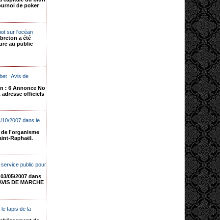
ournoi de poker
ot sur l'océan
breton a été
ure au public
et : Avis de
on : 6 Annonce No
 adresse officiels
4/10/2007 dans le
 de l'organisme
int-Raphaël.
e service public pour
 03/05/2007 dans
4 AVIS DE MARCHE
le tapis de la