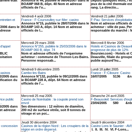
rrière était
Annonce N°44, publiée le 06/04/2007 dans le
Depuis quelques mois, l'é
BOAMP 068 B, dépt. 40 Nom et adresse
jeux de la cité thermale es
officiels de l'o...
rang. La directio...
Vendredi 4 août 2006
Vendredi 21 juillet 2006
ntretien et
France - F-Courseulles-sur-Mer: casino
F-Pau: Services d'exploitati
Annonce N°15, publiée le 28/07/2006 dans le
Nom et adresse officiels d
/2006 dans le
BOAMP 143 A, dépt. 14 Nom et adresse
acheteur : ville de pau. P
adresse
officiels de l...
responsable du marché : M
Mercredi 29 mars 2006
Mercredi 8 février 2006
 d'appel
Annonce N°255, publiée le 25/03/2006 dans le
Hotels et Casinos de Deauville
BOAMP 060 B, dépt. 74
progresse de plus de 12%
BLIC
Nom et adresse officiels de l'organisme
Boursier.com) - Hotels et 
loitation
acheteur : commune de Thonon-Les-Bains.
Deauville, filiale du group
Personne responsab...
publie aujourd'hu...
Vendredi 9 décembre 2005
Lundi 18 juillet 2005
 casinos
Cambo-les-Bains
France - F-Ciboure: Casino
2/2005 dans
Annonce N°132, publiée le 09/12/2005 dans
16/07/2005 S136 &n.
ification du
le BOAMP 228 A, dépt. 64 Nom et adresse
officiels de l'...
Mercredi 25 mai 2005
Dimanche 24 avril 2005
vice public
Casino de Noirétable : la coupole prend son
F-Beausoleil: Services d'expl
..
envol
23/04/2005 S80 &nb.
6/2005 dans
Ses dimensions : 12 mètres de diamètre,
et adresse
200 m2 de surface vitrée, soit 8 tonnes de
vitrage et un poi...
Jeudi 30 décembre 2004
Jeudi 9 décembre 2004
de concession
Casinos de la région Nord : Les croupiers de la
Casino Lons le Saunier - 
région en ordre dispersé.
I. II. III. IV. VI. F-Lons...