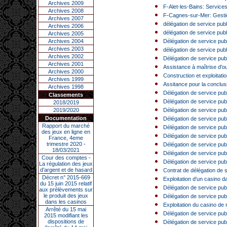
Archives 2009
F-Alet-les-Bains: Services
Archives 2008
F-Cagnes-sur-Mer: Gestion
Archives 2007
délégation de service publi
Archives 2006
délégation de service publ
Archives 2005
Archives 2004
Délégation de service publ
Archives 2003
délégation de service publ
Archives 2002
Délégation de service publ
Archives 2001
Assistance à maîtrise d'ou
Archives 2000
Construction et exploitatio
Archives 1999
Assitance pour la conclusi
Archives 1998
Délégation de service publ
Classements
Délégation de service pub
2018/2019
2019/2020
Délégation de service pub
Documentation
Délégation de service publ
Rapport du marché
Délégation de service publi
des jeux en ligne en
Délégation de service pub
France, 4eme
trimestre 2020 -
Délégation de service publ
18/03/2021
Délégation de service publ
Cour des comptes -
Délégation de service publi
La régulation des jeux
d’argent et de hasard
Contrat de délégation de s
Décret n° 2015-669
Exploitation d'un casino d
du 15 juin 2015 relatif
Délégation de service publ
aux prélèvements sur
le produit des jeux
Délégation de service publ
dans les casinos
Exploitation du casino de
Arrêté du 15 mai
Délégation de service pub
2015 modifiant les
dispositions de
Délégation de service publi