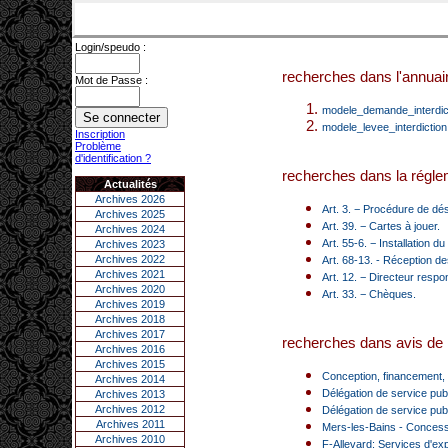
Login/speudo :
recherches dans l'annuair
Mot de Passe :
modele_demande_interdict
modele_levee_interdiction.
Inscription
Problème
d'identification ?
recherches dans la réglem
Actualités
Archives 2026
Art. 3. − Procédure de dés
Archives 2025
Art. 39. − Cartes à jouer.
Archives 2024
Art. 55-6. − Installation du
Archives 2023
Archives 2022
Art. 68-13. - Réception de
Archives 2021
Art. 12. − Directeur resp
Archives 2020
Art. 33. − Chèques.
Archives 2019
Archives 2018
Archives 2017
recherches dans avis de 
Archives 2016
Archives 2015
Conception, financement, r
Archives 2014
Délégation de service publ
Archives 2013
Archives 2012
Délégation de service publ
Archives 2011
Mers-les-Bains - Concessio
Archives 2010
F-Allevard: Services d'exp