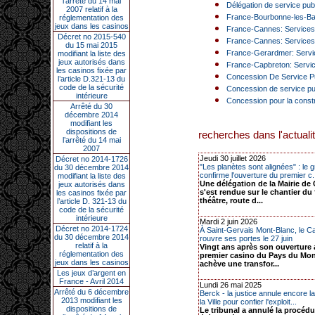
l’arrêté du 14 mai
Délégation de service pub
2007 relatif à la
France-Bourbonne-les-Bain
réglementation des
jeux dans les casinos
France-Cannes: Services 
Décret no 2015-540
France-Cannes: Services 
du 15 mai 2015
France-Gerardmer: Servic
modifiant la liste des
jeux autorisés dans
France-Capbreton: Service
les casinos fixée par
Concession De Service Pub
l’article D.321-13 du
code de la sécurité
Concession de service pub
intérieure
Concession pour la constru
Arrêté du 30
décembre 2014
modifiant les
dispositions de
recherches dans l'actualit
l’arrêté du 14 mai
2007
Jeudi 30 juillet 2026
Décret no 2014-1726
"Les planètes sont alignées" : le 
du 30 décembre 2014
confirme l'ouverture du premier c.
modifiant la liste des
Une délégation de la Mairie de
jeux autorisés dans
s'est rendue sur le chantier du
les casinos fixée par
théâtre, route d...
l’article D. 321-13 du
code de la sécurité
intérieure
Mardi 2 juin 2026
Décret no 2014-1724
À Saint-Gervais Mont-Blanc, le C
du 30 décembre 2014
rouvre ses portes le 27 juin
relatif à la
Vingt ans après son ouverture a
réglementation des
premier casino du Pays du Mo
jeux dans les casinos
achève une transfor...
Les jeux d’argent en
France - Avril 2014
Lundi 26 mai 2025
Arrêté du 6 décembre
Berck - la justice annule encore 
2013 modifiant les
la Ville pour confier l'exploit...
dispositions de
Le tribunal a annulé la procédu