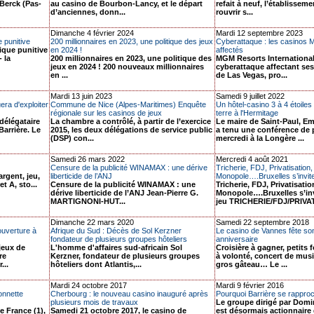
Berck (Pas-
au casino de Bourbon-Lancy, et le départ
refait à neuf, l’établisseme
d’anciennes, donn...
rouvrir s...
Dimanche 4 février 2024
Mardi 12 septembre 2023
 punitive
200 millionnaires en 2023, une politique des jeux
Cyberattaque : les casinos
ique punitive
en 2024 !
affectés
 la
200 millionnaires en 2023, une politique des
MGM Resorts International
jeux en 2024 ! 200 nouveaux millionnaires
cyberattaque affectant se
en ...
de Las Vegas, pro...
Mardi 13 juin 2023
Samedi 9 juillet 2022
era d'exploiter
Commune de Nice (Alpes-Maritimes) Enquête
Un hôtel-casino 3 à 4 étoiles 
régionale sur les casinos de jeux
terre à l'Hermitage
 délégataire
La chambre a contrôlé, à partir de l’exercice
Le maire de Saint-Paul, E
Barrière. Le
2015, les deux délégations de service public
a tenu une conférence de 
(DSP) con...
mercredi à la Longère ...
Samedi 26 mars 2022
Mercredi 4 août 2021
Censure de la publicité WINAMAX : une dérive
Tricherie, FDJ, Privatisation,
argent, jeu,
liberticide de l’ANJ
Monopole….Bruxelles s’invite 
et A, sto...
Censure de la publicité WINAMAX : une
Tricherie, FDJ, Privatisatio
dérive liberticide de l’ANJ Jean-Pierre G.
Monopole….Bruxelles s’invi
MARTIGNONI-HUT...
jeu TRICHERIE/FDJ/PRIVATI
Dimanche 22 mars 2020
Samedi 22 septembre 2018
ouverture à
Afrique du Sud : Décès de Sol Kerzner
Le casino de Vannes fête so
fondateur de plusieurs groupes hôteliers
anniversaire
jeux de
L'homme d'affaires sud-africain Sol
Croisière à gagner, petits 
re
Kerzner, fondateur de plusieurs groupes
à volonté, concert de mus
...
hôteliers dont Atlantis,...
gros gâteau… Le ...
Mardi 24 octobre 2017
Mardi 9 février 2016
onnette
Cherbourg : le nouveau casino inauguré après
Pourquoi Barrière se rappr
plusieurs mois de travaux
Le groupe dirigé par Dom
e France (1),
Samedi 21 octobre 2017, le casino de
est désormais actionnaire 