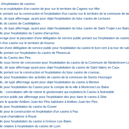
 d'exploitation de casinos
 et exploitation d'un casino de jeux sur le territoire de Cagnes-sur-Mer
c portant sur la construction et l'exploitation d'un casino sur le territoire de la commune de l
ic, de type affermage, ayant pour objet l'exploitation du futur casino de Lectoure
ic du casino de Caslteljaloux.
ic, de type affermage, ayant pour objet l'exploitation du futur casino de Saint-Trojan-Les-Bain
ic pour l'exploitation du Casino d'arcachon.
vrage pour la passation d'une délégation de service public portant sur l'exploitation du casin
n d'un casino sur le territoire de Kourou
on d'une délégation de service public pour l'exploitation du casino le lyon vert à la tour de sa
ic portant sur l'exploitation du casino de Plouescat.
lic du Casino des Pins
lic sous forme de concession pour l'exploitation du casino de la Commune de Niederbronn-L
ic, de type affermage ayant pour objet l'exploitation du casino de Saint Valery en Caux
c portant sur la construction et l'exploitation du futur casino de cransac.
lic pour l'exploitation des activités de casino de la commune de Soorts-Hossegor
ic, de type affermage ayant pour objet l'exploitation du casino à Menton
ic pour l'exploitation du Casino pour le compte de la ville à Montrond Les Bains
c - consultation afin de retenir le gestionnaire qui exploitera le Casino à Noiretable
ervice public par affermage pour l'exploitation des jeux dans le casino à Sète
ans le quartier Antibes-Juan-les-Pins balnéaire à Antibes-Juan-les-Pins
ic pour l'exploitation du casino du Gosier
ic pour la construction et l'exploitation d'un casino à Pau
 royat-chamalieres à Royat
lic pour l'exploitation du casino à Gréoux-Les-Bains
c relative à l'exploitation du casino de Lyon