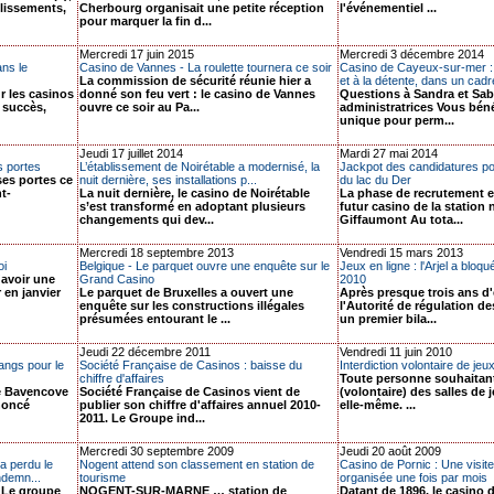
blissements,
Cherbourg organisait une petite réception
l'événementiel ...
pour marquer la fin d...
Mercredi 17 juin 2015
Mercredi 3 décembre 2014
ans le
Casino de Vannes - La roulette tournera ce soir
Casino de Cayeux-sur-mer : u
La commission de sécurité réunie hier a
et à la détente, dans un cadre
r les casinos
donné son feu vert : le casino de Vannes
Questions à Sandra et Sab
 succès,
ouvre ce soir au Pa...
administratrices Vous béné
unique pour perm...
Jeudi 17 juillet 2014
Mardi 27 mai 2014
s portes
L’établissement de Noirétable a modernisé, la
Jackpot des candidatures pou
ses portes ce
nuit dernière, ses installations p...
du lac du Der
t-
La nuit dernière, le casino de Noirétable
La phase de recrutement e
s’est transformé en adoptant plusieurs
futur casino de la station
changements qui dev...
Giffaumont Au tota...
Mercredi 18 septembre 2013
Vendredi 15 mars 2013
oi
Belgique - Le parquet ouvre une enquête sur le
Jeux en ligne : l'Arjel a bloq
'avoir une
Grand Casino
2010
 en janvier
Le parquet de Bruxelles a ouvert une
Après presque trois ans d'
enquête sur les constructions illégales
l'Autorité de régulation des
présumées entourant le ...
un premier bila...
Jeudi 22 décembre 2011
Vendredi 11 juin 2010
angs pour le
Société Française de Casinos : baisse du
Interdiction volontaire de jeu
chiffre d'affaires
Toute personne souhaitant 
ue Bavencove
Société Française de Casinos vient de
(volontaire) des salles de j
noncé
publier son chiffre d'affaires annuel 2010-
elle-même. ...
2011. Le Groupe ind...
Mercredi 30 septembre 2009
Jeudi 20 août 2009
a perdu le
Nogent attend son classement en station de
Casino de Pornic : Une visit
ndemn...
tourisme
organisée une fois par mois
e Le groupe
NOGENT-SUR-MARNE … station de
Datant de 1896, le casino 