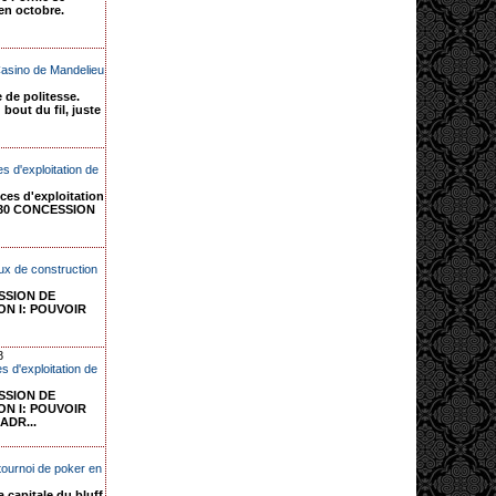
en octobre.
Casino de Mandelieu
 de politesse.
 bout du fil, juste
s d'exploitation de
ces d'exploitation
6630 CONCESSION
x de construction
ESSION DE
ON I: POUVOIR
8
 d'exploitation de
ESSION DE
ON I: POUVOIR
ADR...
tournoi de poker en
capitale du bluff