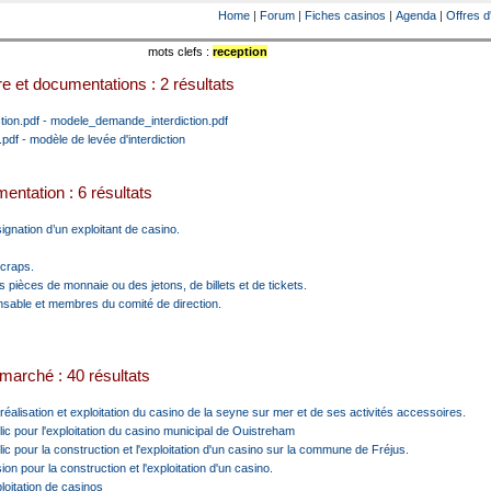
Home
|
Forum
|
Fiches casinos
|
Agenda
|
Offres d
mots clefs :
reception
e et documentations : 2 résultats
ion.pdf - modele_demande_interdiction.pdf
pdf - modèle de levée d'interdiction
entation : 6 résultats
ignation d’un exploitant de casino.
 craps.
s pièces de monnaie ou des jetons, de billets et de tickets.
onsable et membres du comité de direction.
marché : 40 résultats
éalisation et exploitation du casino de la seyne sur mer et de ses activités accessoires.
ic pour l'exploitation du casino municipal de Ouistreham
ic pour la construction et l'exploitation d'un casino sur la commune de Fréjus.
n pour la construction et l'exploitation d'un casino.
loitation de casinos