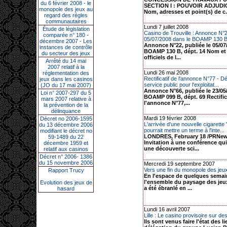
du 6 février 2008 - le
SECTION I : POUVOIR ADJUDIC
monopole des jeux au
Nom, adresses et point(s) de c.
regard des règles
communautaires
Lundi 7 juillet 2008
Étude de législation
Casino de Trouville : Annonce N°2
comparée n° 180 -
05/07/2008 dans le BOAMP 130 B,
décembre 2007 - Les
Annonce N°22, publiée le 05/07
instances de contrôle
BOAMP 130 B, dépt. 14 Nom et
du secteur des jeux
officiels de l...
Arrêté du 14 mai
2007 relatif à la
Lundi 26 mai 2008
réglementation des
Rectificatif de l'annonce N°77 - D
jeux dans les casinos
service public pour l'exploitat...
(JO du 17 mai 2007)
Annonce N°66, publiée le 23/05
Loi n° 2007-297 du 5
BOAMP 099 B, dépt. 69 Rectific
mars 2007 relative à
l'annonce N°77,...
la prévention de la
délinquance
Mardi 19 février 2008
Décret no 2006-1595
L'arrivée d'une nouvelle cigarette 
du 13 décembre 2006
pourrait mettre un terme à l'inte...
modifiant le décret no
LONDRES, February 18 /PRNews
59-1489 du 22
Invitation à une conférence qu
décembre 1959 et
une découverte sci...
relatif aux casinos
Décret n° 2006- 1386
du 15 novembre 2006
Mercredi 19 septembre 2007
Vers une fin du monopole des jeux
Rapport Trucy
En l'espace de quelques semai
l'ensemble du paysage des jeux
Evolution des jeux de
a été ébranlé en ...
hasard
Lundi 16 avril 2007
Lille : Le casino provisoire sur de
Ils sont venus faire l'état des l