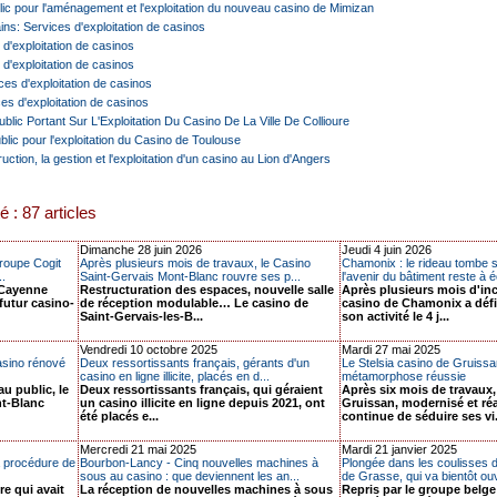
lic pour l'aménagement et l'exploitation du nouveau casino de Mimizan
s: Services d'exploitation de casinos
d'exploitation de casinos
d'exploitation de casinos
es d'exploitation de casinos
s d'exploitation de casinos
lic Portant Sur L'Exploitation Du Casino De La Ville De Collioure
lic pour l'exploitation du Casino de Toulouse
ction, la gestion et l'exploitation d'un casino au Lion d'Angers
é : 87 articles
Dimanche 28 juin 2026
Jeudi 4 juin 2026
groupe Cogit
Après plusieurs mois de travaux, le Casino
Chamonix : le rideau tombe s
..
Saint-Gervais Mont-Blanc rouvre ses p...
l'avenir du bâtiment reste à é
 Cayenne
Restructuration des espaces, nouvelle salle
Après plusieurs mois d'ince
 futur casino-
de réception modulable… Le casino de
casino de Chamonix a défi
Saint-Gervais-les-B...
son activité le 4 j...
Vendredi 10 octobre 2025
Mardi 27 mai 2025
asino rénové
Deux ressortissants français, gérants d'un
Le Stelsia casino de Gruissa
casino en ligne illicite, placés en d...
métamorphose réussie
u public, le
Deux ressortissants français, qui géraient
Après six mois de travaux,
nt-Blanc
un casino illicite en ligne depuis 2021, ont
Gruissan, modernisé et r
été placés e...
continue de séduire ses vi.
Mercredi 21 mai 2025
Mardi 21 janvier 2025
la procédure de
Bourbon-Lancy - Cinq nouvelles machines à
Plongée dans les coulisses 
sous au casino : que deviennent les an...
de Grasse, qui va bientôt ouvr
re qui avait
La réception de nouvelles machines à sous
Repris par le groupe belge 