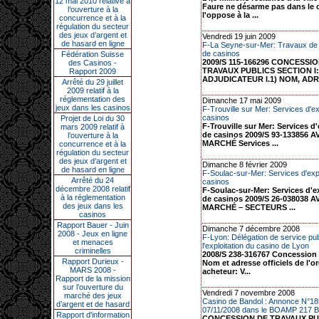
12 mai 2010 relative à
Faure ne désarme pas dans le c
l’ouverture à la
l'oppose à la ...
concurrence et à la
régulation du secteur
des jeux d’argent et
Vendredi 19 juin 2009
de hasard en ligne
F-La Seyne-sur-Mer: Travaux de 
de casinos
Fédération Suisse
2009/S 115-166296 CONCESSI
des Casinos -
TRAVAUX PUBLICS SECTION I
Rapport 2009
ADJUDICATEUR I.1) NOM, ADR.
Arrêté du 29 juillet
2009 relatif à la
réglementation des
Dimanche 17 mai 2009
jeux dans les casinos
F-Trouville sur Mer: Services d'ex
casinos
Projet de Loi du 30
F-Trouville sur Mer: Services d'
mars 2009 relatif à
de casinos 2009/S 93-133856 A
l’ouverture à la
MARCHÉ Services ...
concurrence et à la
régulation du secteur
des jeux d’argent et
Dimanche 8 février 2009
de hasard en ligne
F-Soulac-sur-Mer: Services d'expl
Arrêté du 24
casinos
décembre 2008 relatif
F-Soulac-sur-Mer: Services d'e
à la réglementation
de casinos 2009/S 26-038038 A
des jeux dans les
MARCHÉ – SECTEURS ...
casinos
Rapport Bauer - Juin
Dimanche 7 décembre 2008
2008 - Jeux en ligne
F-Lyon: Délégation de service pub
et menaces
l'exploitation du casino de Lyon
criminelles
2008/S 238-316767 Concession 
Rapport Durieux -
Nom et adresse officiels de l'
MARS 2008 -
acheteur: V...
Rapport de la mission
sur l’ouverture du
Vendredi 7 novembre 2008
marché des jeux
Casino de Bandol : Annonce N°185
d’argent et de hasard
07/11/2008 dans le BOAMP 217 B,
Rapport d'information
CONCESSION DE TRAVAUX PU