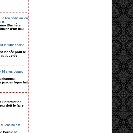
n lieu dédié au jeu
 c...
rina Blachère,
ficiez d’un lieu
r le futur casino
st lancée pour le
 nautique de
ué 36 sites depuis
existence,
 jeux en ligne fait
x
l’interdiction
eux doit le faire
e du casino est
de Pornic se