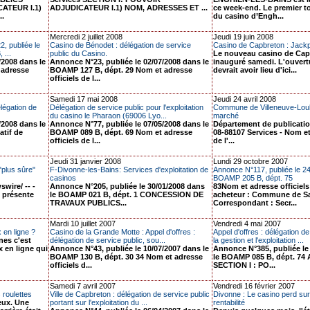
ATEUR I.1)
ADJUDICATEUR I.1) NOM, ADRESSES ET ...
ce week-end. Le premier t
..
du casino d’Engh...
Mercredi 2 juillet 2008
Jeudi 19 juin 2008
2, publiée le
Casino de Bénodet : délégation de service
Casino de Capbreton : Jackp
 ...
public du Casino.
Le nouveau casino de Cap
/2008 dans le
Annonce N°23, publiée le 02/07/2008 dans le
inauguré samedi. L'ouvert
 adresse
BOAMP 127 B, dépt. 29 Nom et adresse
devrait avoir lieu d'ici...
officiels de l...
Samedi 17 mai 2008
Jeudi 24 avril 2008
élégation de
Délégation de service public pour l'exploitation
Commune de Villeneuve-Loub
du casino le Pharaon (69006 Lyo...
marché
/2008 dans le
Annonce N°77, publiée le 07/05/2008 dans le
Département de publicati
atif de
BOAMP 089 B, dépt. 69 Nom et adresse
08-88107 Services - Nom et
officiels de l...
de l'...
Jeudi 31 janvier 2008
Lundi 29 octobre 2007
"plus sûre"
F-Divonne-les-Bains: Services d'exploitation de
Annonce N°117, publiée le 2
casinos
BOAMP 205 B, dépt. 75
wire/ -- -
Annonce N°205, publiée le 30/01/2008 dans
83Nom et adresse officiels
i présente
le BOAMP 021 B, dépt. 1 CONCESSION DE
acheteur : Commune de Sa
TRAVAUX PUBLICS...
Correspondant : Secr...
Mardi 10 juillet 2007
Vendredi 4 mai 2007
 en ligne ?
Casino de la Grande Motte : Appel d'offres :
Appel d'offres : délégation d
nes c'est
délégation de service public, sou...
la gestion et l'exploitation ...
 en ligne qui
Annonce N°43, publiée le 10/07/2007 dans le
Annonce N°385, publiée le
BOAMP 130 B, dépt. 30 34 Nom et adresse
le BOAMP 085 B, dépt. 7
officiels d...
SECTION I : PO...
Samedi 7 avril 2007
Vendredi 16 février 2007
s roulettes
Ville de Capbreton : délégation de service public
Divonne : Le casino perd sur 
ieux. Une
portant sur l'exploitation du ...
rentabilité