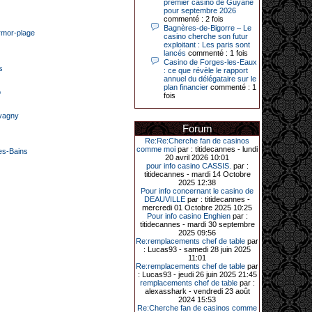
premier casino de Guyane
Le plus gros gain gagné depuis plus
pour septembre 2026
de 20 ans dans l’établissement.
commenté : 2 fois
Bagnères-de-Bigorre – Le
armor-plage
casino cherche son futur
exploitant : Les paris sont
31-03-2026|
lancés
commenté : 1 fois
Casino de Forges-les-Eaux
s
Série de jackpots au casino JOA de
: ce que révèle le rapport
Gujan-Mestras : ce mois de mars a
annuel du délégataire sur le
été fructueux pour quelques
plan financier
commenté : 1
o
joueurs. D’abord avec 44 207 euros
fois
remportés le dimanche 22 mars sur
une machine à sous pour une mise
lvagny
initiale de 5,28 €. Puis quelques
Forum
jours plus tard, le vendredi 27 mars,
un joueur a décroché 12 086 euros
Re:Re:Cherche fan de casinos
sur une autre machine à sous.
comme moi
par : titidecannes - lundi
es-Bains
20 avril 2026 10:01
Enfin, troisième et dernier jackpot,
pour info casino CASSIS.
par :
record cette fois-ci, le samedi 28
titidecannes - mardi 14 Octobre
mars dernier. Quelque 111 322
2025 12:38
euros ont été remportés sur la table
Pour info concernant le casino de
d’Ultimate Texas Hold’em Poker,
DEAUVILLE
par : titidecannes -
grâce à une mise de 5 euros sur la
mercredi 01 Octobre 2025 10:25
case bonus et une quinte flush
Pour info casino Enghien
par :
royale. Ces gains ont été annoncés
titidecannes - mardi 30 septembre
dans un communiqué diffusé par le
2025 09:56
casino ce lundi 30 mars en soirée.
Re:remplacements chef de table
par
: Lucas93 - samedi 28 juin 2025
11:01
Re:remplacements chef de table
par
: Lucas93 - jeudi 26 juin 2025 21:45
11-01-2026|
remplacements chef de table
par :
alexasshark - vendredi 23 août
Dimanche 11 janvier, en soirée, une
2024 15:53
cliente retraitée de 78 ans, habitant
Re:Cherche fan de casinos comme
Trémuson, a eu l’énorme surprise