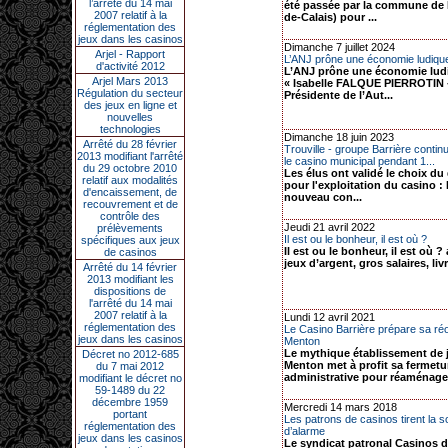
l’arrêté du 14 mai
été passée par la commune de 
2007 relatif à la
de-Calais) pour ...
réglementation des
jeux dans les casinos
Dimanche 7 juillet 2024
Arjel - Rapport
L’ANJ prône une économie ludique
d'activité 2012
L’ANJ prône une économie lud
Arjel Mars 2013
« Isabelle FALQUE PIERROTIN -
Régulation du secteur
Présidente de l’Aut...
des jeux en ligne et
nouvelles
technologies
Dimanche 18 juin 2023
Arrêté du 28 février
Trouville - groupe Barrière continu
2013 modifiant l'arrêté
le casino municipal pendant 1...
du 29 octobre 2010
Les élus ont validé le choix du
relatif aux modalités
pour l'exploitation du casino : 
d'encaissement, de
nouveau con...
recouvrement et de
contrôle des
Jeudi 21 avril 2022
prélèvements
Il est ou le bonheur, il est où ?
spécifiques aux jeux
Il est ou le bonheur, il est où ? 
de casinos
jeux d’argent, gros salaires, livr
Arrêté du 14 février
2013 modifiant les
dispositions de
l'arrêté du 14 mai
2007 relatif à la
Lundi 12 avril 2021
réglementation des
Le Casino Barrière prépare sa ré
jeux dans les casinos
Menton
Le mythique établissement de 
Décret no 2012-685
Menton met à profit sa fermetu
du 7 mai 2012
administrative pour réaménager
modifiant le décret no
59-1489 du 22
décembre 1959
Mercredi 14 mars 2018
portant
Les patrons de casinos tirent la s
réglementation des
d’alarme
jeux dans les casinos
Le syndicat patronal Casinos d