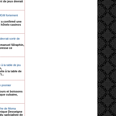
nt de jeux devrait
 MGM fortement
 a confirmé une
s hôtels-casinos
devrait sortir de
mmanuel Séraphin,
presse ce
à la table de jeu
n,
te à la table de
...
n premier
fours et boissons
ique cubaine,
oche de Moma
inique Desseigne
du spécialiste de