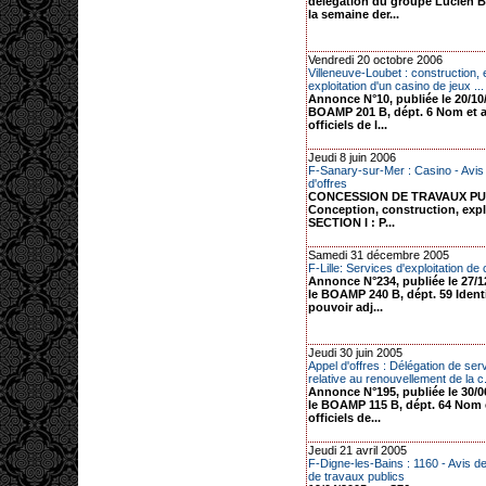
délégation du groupe Lucien Ba
la semaine der...
Vendredi 20 octobre 2006
Villeneuve-Loubet : construction, e
exploitation d'un casino de jeux ...
Annonce N°10, publiée le 20/10
BOAMP 201 B, dépt. 6 Nom et 
officiels de l...
Jeudi 8 juin 2006
F-Sanary-sur-Mer : Casino - Avis
d'offres
CONCESSION DE TRAVAUX PU
Conception, construction, exp
SECTION I : P...
Samedi 31 décembre 2005
F-Lille: Services d'exploitation de
Annonce N°234, publiée le 27/1
le BOAMP 240 B, dépt. 59 Ident
pouvoir adj...
Jeudi 30 juin 2005
Appel d'offres : Délégation de ser
relative au renouvellement de la c.
Annonce N°195, publiée le 30/0
le BOAMP 115 B, dépt. 64 Nom 
officiels de...
Jeudi 21 avril 2005
F-Digne-les-Bains : 1160 - Avis 
de travaux publics