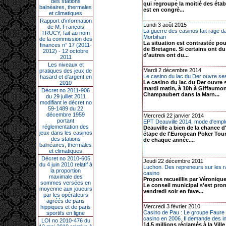
des stations
qui regroupe la moitié des éta
balnéaires, thermales
est en congrè...
et climatiques
Rapport d'information
Lundi 3 août 2015
de M. François
La guerre des casinos fait rage d
TRUCY, fait au nom
Morbihan
de la commission des
La situation est contrastée pou
finances n° 17 (2011-
de Bretagne. Si certains ont du
2012) - 12 octobre
d'autres ont du...
2011
Les niveaux et
Mardi 2 décembre 2014
pratiques des jeux de
Le casino du lac du Der ouvre se
hasard et d’argent en
Le casino du lac du Der ouvre 
2010
mardi matin, à 10h à Giffaumon
Décret no 2011-906
Champaubert dans la Marn...
du 29 juillet 2011
modifiant le décret no
59-1489 du 22
décembre 1959
Mercredi 22 janvier 2014
portant
EPT Deauville 2014, mode d'empl
réglementation des
Deauville a bien de la chance d
jeux dans les casinos
étape de l'European Poker Tour
des stations
de chaque année....
balnéaires, thermales
et climatiques
Décret no 2010-605
Jeudi 22 décembre 2011
du 4 juin 2010 relatif à
Luchon. Des repreneurs sur les r
la proportion
casino
maximale des
Propos recueillis par Véroniq
sommes versées en
Le conseil municipal s'est pro
moyenne aux joueurs
vendredi soir en fave...
par les opérateurs
agréés de paris
Mercredi 3 février 2010
hippiques et de paris
Casino de Pau : Le groupe Faure 
sportifs en ligne
casino en 2006. Il demande des i
LOI no 2010-476 du
14,5 millions réclamés à la Vill