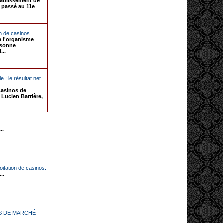
tablissement de
t passé au 11e
on de casinos
e l'organisme
ersonne
...
 : le résultat net
Casinos de
e Lucien Barrière,
..
oitation de casinos.
..
AVIS DE MARCHÉ