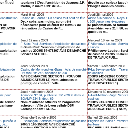
onflit qui
tourisme ! C’est l’ambition de Jacques J.P.
dévoile aux curieux jusqu'
Martin, le maire UMP de la...
Plongez dans les coulis...
Mardi 9 juin 2009
Jeudi 28 mai 2009
construction
Casino de Fouras : Un casino tout neuf en fête
Alerte à la bombe au Royal 
Deux soirs, pas moins, auront été
: 200 personnes évacuées
ON DE
nécessaires pour célébrer les travaux de
Ni présentation. Ni formule
: POUVOIR
rénovation du Casino de F...
Avant-hier, vers 21 h 50, au
..
quelques m...
Jeudi 19 mars 2009
Mercredi 18 février 2009
ploitation de
F-Saint-Paul: Services d'exploitation de casinos
F-Villeneuve-Loubet : Service
F-Saint-Paul: Services d'exploitation de
casinos
exploitation
casinos 2009/S 54-078307 AVIS DE MARCHÉ
F-Villeneuve-Loubet: Servi
VIS DE
Services SECTIO...
de casinos 2009/S 32-04
DE TRAVAUX PUB...
Jeudi 5 février 2009
Samedi 13 décembre 2008
oitation de
Casino de Montrond-les-Bains : Avis de marché
F-La Seyne-sur-Mer : Travau
: BOAMP n° 24B, Annonce n° 200
de casinos
xploitation
AVIS DE MARCHE SECTION I : POUVOIR
2008/S 242-322090 CONC
VIS DE
ADJUDICATEUR I.1) Nom, adresses et
TRAVAUX PUBLICS SECTI
point(s) de contact : Ville...
ADJUDICATEUR I.1) ...
Jeudi 4 décembre 2008
Dimanche 30 novembre 200
lic pour
Annonce N°104, publiée le 03/12/2008 dans le
F-Fort-Mahon-Plage: Services
BOAMP 234 B, dépt. 69
casinos
de service
Nom et adresse officiels de l'organisme
2008/S 233-309898 CONC
organisme
acheteur : Ville de Lyon cellule DSP.
TRAVAUX PUBLICS SECTI
Correspondant : M. le...
ADJUDICATEUR I.1) NOM, 
Dimanche 5 octobre 2008
Samedi 23 août 2008
, publiée le
F-Besançon: Services d'exploitation de casinos
Enghien-les-Bains : Premier 
 dé...
2008/S 193-255502 AVIS DE MARCHÉ
banlieue
BLICS
Services SECTION I: POUVOIR
ENGHIEN-LES-BAINS est la 