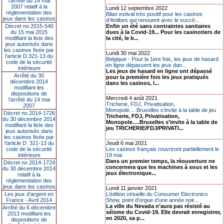
l’arrêté du 14 mai
2007 relatif à la
Lundi 12 septembre 2022
réglementation des
Bilan estival très positif pour les casinos
jeux dans les casinos
d'Antibes qui renouent avec le succè...
Décret no 2015-540
Enfin un été sans contraintes sanitaires
du 15 mai 2015
dues à la Covid-19... Pour les casinotiers de
modifiant la liste des
la cité, le b...
jeux autorisés dans
les casinos fixée par
Lundi 30 mai 2022
l’article D.321-13 du
Belgique - Pour la 1ere fois, les jeux de hasard
code de la sécurité
en ligne dépassent les jeux dan...
intérieure
Les jeux de hasard en ligne ont dépassé
Arrêté du 30
pour la première fois les jeux pratiqués
décembre 2014
dans les casinos, l...
modifiant les
dispositions de
Mercredi 4 août 2021
l’arrêté du 14 mai
Tricherie, FDJ, Privatisation,
2007
Monopole….Bruxelles s’invite à la table de jeu
Décret no 2014-1726
Tricherie, FDJ, Privatisation,
du 30 décembre 2014
Monopole….Bruxelles s’invite à la table de
modifiant la liste des
jeu TRICHERIE/FDJ/PRIVATI...
jeux autorisés dans
les casinos fixée par
l’article D. 321-13 du
Jeudi 6 mai 2021
code de la sécurité
Les casinos français rouvriront partiellement le
intérieure
19 mai
Dans un premier temps, la réouverture ne
Décret no 2014-1724
concernera que les machines à sous et les
du 30 décembre 2014
jeux électronique...
relatif à la
réglementation des
jeux dans les casinos
Lundi 11 janvier 2021
Les jeux d’argent en
L’édition virtuelle du Consumer Electronics
France - Avril 2014
Show, point d’orgue d’une année noir...
La ville du Nevada n’aura pas résisté au
Arrêté du 6 décembre
séisme du Covid-19. Elle devrait enregistrer,
2013 modifiant les
en 2020, sa p...
dispositions de