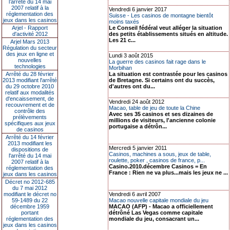
l’arrêté du 14 mai
2007 relatif à la
Vendredi 6 janvier 2017
réglementation des
Suisse - Les casinos de montagne bientôt
jeux dans les casinos
moins taxés
Arjel - Rapport
Le Conseil fédéral veut alléger la situation
d'activité 2012
des petits établissements situés en altitude.
Les 21 c...
Arjel Mars 2013
Régulation du secteur
des jeux en ligne et
Lundi 3 août 2015
nouvelles
La guerre des casinos fait rage dans le
technologies
Morbihan
Arrêté du 28 février
La situation est contrastée pour les casinos
2013 modifiant l'arrêté
de Bretagne. Si certains ont du succès,
du 29 octobre 2010
d'autres ont du...
relatif aux modalités
d'encaissement, de
Vendredi 24 août 2012
recouvrement et de
Macao, table de jeu de toute la Chine
contrôle des
Avec ses 35 casinos et ses dizaines de
prélèvements
millions de visiteurs, l'ancienne colonie
spécifiques aux jeux
portugaise a détrôn...
de casinos
Arrêté du 14 février
2013 modifiant les
Mercredi 5 janvier 2011
dispositions de
Casinos, machines a sous, jeux de table,
l'arrêté du 14 mai
roulette, poker , casinos de france, p...
2007 relatif à la
Casino.2010.décembre Casinos = En
réglementation des
France : Rien ne va plus...mais les jeux ne ...
jeux dans les casinos
Décret no 2012-685
du 7 mai 2012
modifiant le décret no
Vendredi 6 avril 2007
59-1489 du 22
Macao nouvelle capitale mondiale du jeu
décembre 1959
MACAO (AFP) - Macao a officiellement
portant
détrôné Las Vegas comme capitale
réglementation des
mondiale du jeu, consacrant un...
jeux dans les casinos