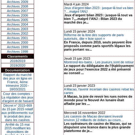
Archives 2009
Mardi 4 juin 2024
Archives 2008
Jeux d’argent bilan 2023 : jusque-là tout va bien
Archives 2007
?....malgré l’ANJ
Jeux d’argent bilan 2023 : jusque-là tout va
Archives 2006
bien ?....malgré l’ANJ : Bilan 2023 du
Archives 2005
marché des je...
Archives 2004
Archives 2003
Lundi 15 janvier 2024
Archives 2002
Réforme de la liste des supports de paris
Archives 2001
autorisés, dite « liste sport »
En France, depuis 2010, seuls peuvent être
Archives 2000
proposés comme paris sportifs légaux les
Archives 1999
paris portant su...
Archives 1998
Classements
Jeudi 15 juin 2023
2018/2019
Montrond-les-bains - Les joueurs sont de retour
2019/2020
Le rapport du délégataire de l’établissement
de jeux pour l’exercice 2022 a été présenté
Documentation
au conseil ...
Rapport du marché
des jeux en ligne en
France, 4eme
trimestre 2020 -
Lundi 23 janvier 2023
18/03/2021
A Macao, l'avenir incertain des casinos rebat les
cartes
Cour des comptes -
A Macao, la joie de revoir les rues noires de
La régulation des jeux
monde pour le Nouvel An lunaire était
d’argent et de hasard
affadie par les ...
Décret n° 2015-669
du 15 juin 2015 relatif
aux prélèvements sur
Mercredi 16 novembre 2022
le produit des jeux
Les casinos de Macao devraient investir
dans les casinos
environ 12 milliards de dollars au cours...
Les opérateurs de casino de Macao, qui se
Arrêté du 15 mai
disputent une licence dans la plus grande
2015 modifiant les
plateforme de je...
dispositions de