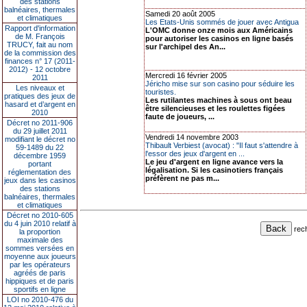
des stations
balnéaires, thermales
Samedi 20 août 2005
et climatiques
Les Etats-Unis sommés de jouer avec Antigua
Rapport d'information
L'OMC donne onze mois aux Américains
de M. François
pour autoriser les casinos en ligne basés
TRUCY, fait au nom
sur l'archipel des An...
de la commission des
finances n° 17 (2011-
2012) - 12 octobre
Mercredi 16 février 2005
2011
Jéricho mise sur son casino pour séduire les
Les niveaux et
touristes.
pratiques des jeux de
Les rutilantes machines à sous ont beau
hasard et d’argent en
être silencieuses et les roulettes figées
2010
faute de joueurs, ...
Décret no 2011-906
du 29 juillet 2011
Vendredi 14 novembre 2003
modifiant le décret no
Thibault Verbiest (avocat) : "Il faut s'attendre à
59-1489 du 22
l'essor des jeux d'argent en ...
décembre 1959
Le jeu d'argent en ligne avance vers la
portant
légalisation. Si les casinotiers français
réglementation des
préfèrent ne pas m...
jeux dans les casinos
des stations
balnéaires, thermales
et climatiques
Décret no 2010-605
du 4 juin 2010 relatif à
rec
la proportion
maximale des
sommes versées en
moyenne aux joueurs
par les opérateurs
agréés de paris
hippiques et de paris
sportifs en ligne
LOI no 2010-476 du