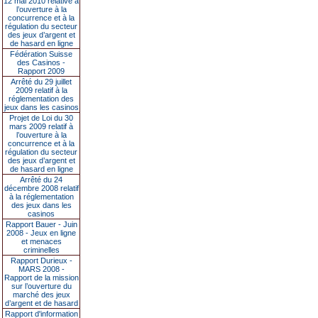
12 mai 2010 relative à
l’ouverture à la
concurrence et à la
régulation du secteur
des jeux d’argent et
de hasard en ligne
Fédération Suisse
des Casinos -
Rapport 2009
Arrêté du 29 juillet
2009 relatif à la
réglementation des
jeux dans les casinos
Projet de Loi du 30
mars 2009 relatif à
l’ouverture à la
concurrence et à la
régulation du secteur
des jeux d’argent et
de hasard en ligne
Arrêté du 24
décembre 2008 relatif
à la réglementation
des jeux dans les
casinos
Rapport Bauer - Juin
2008 - Jeux en ligne
et menaces
criminelles
Rapport Durieux -
MARS 2008 -
Rapport de la mission
sur l’ouverture du
marché des jeux
d’argent et de hasard
Rapport d'information