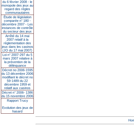
du 6 février 2008 - le
monopole des jeux au
regard des règles
communautaires
Étude de législation
comparée n° 180 -
décembre 2007 - Les
instances de contrôle
du secteur des jeux
Arrêté du 14 mai
2007 relatif à la
réglementation des
jeux dans les casinos
(JO du 17 mai 2007)
Loi n° 2007-297 du 5
mars 2007 relative à
la prévention de la
délinquance
Décret no 2006-1595
du 13 décembre 2006
modifiant le décret no
59-1489 du 22
décembre 1959 et
relatif aux casinos
Décret n° 2006- 1386
du 15 novembre 2006
Rapport Trucy
Evolution des jeux de
hasard
Ho