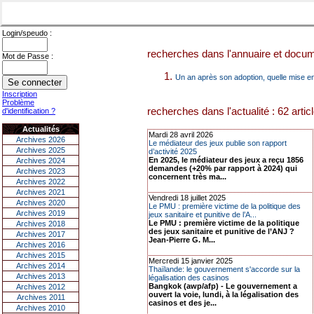
Login/speudo :
recherches dans l'annuaire et docume
Mot de Passe :
Un an après son adoption, quelle mise e
Inscription
Problème
recherches dans l'actualité : 62 artic
d'identification ?
Actualités
Mardi 28 avril 2026
Archives 2026
Le médiateur des jeux publie son rapport
Archives 2025
d’activité 2025
En 2025, le médiateur des jeux a reçu 1856
Archives 2024
demandes (+20% par rapport à 2024) qui
Archives 2023
concernent très ma...
Archives 2022
Archives 2021
Vendredi 18 juillet 2025
Archives 2020
Le PMU : première victime de la politique des
Archives 2019
jeux sanitaire et punitive de l’A...
Le PMU : première victime de la politique
Archives 2018
des jeux sanitaire et punitive de l’ANJ ?
Archives 2017
Jean-Pierre G. M...
Archives 2016
Archives 2015
Mercredi 15 janvier 2025
Archives 2014
Thaïlande: le gouvernement s'accorde sur la
Archives 2013
légalisation des casinos
Bangkok (awp/afp) - Le gouvernement a
Archives 2012
ouvert la voie, lundi, à la légalisation des
Archives 2011
casinos et des je...
Archives 2010