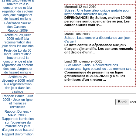
12 mai 2010 relative à
l’ouverture à la
Mercredi 12 mai 2010
concurrence et à la
Suisse : Une ligne téléphonique gratuite pour
régulation du secteur
lutter contre l'addiction au jeu
des jeux d’argent et
DÉPENDANCE | En Suisse, environ 30'000
de hasard en ligne
personnes sont dépendantes au jeu. Les
Fédération Suisse
cantons latins vont s'...
des Casinos -
Rapport 2009
Mardi 6 mai 2008
Arrêté du 29 juillet
Suisse : Lutte contre la dépendance aux jeux
2009 relatif à la
d'argent
réglementation des
La lutte contre la dépendance aux jeux
jeux dans les casinos
d'argent s'intensifie. Les cantons romands
Projet de Loi du 30
ont décidé d'unir ...
mars 2009 relatif à
l’ouverture à la
concurrence et à la
Lundi 30 novembre -0001
régulation du secteur
SBM Monte-Carlo : Réouverture des
des jeux d’argent et
restaurants, bars et casinos : Le moment tant ...
de hasard en ligne
Communiqué de presse mis en ligne
gratuitement le 29-05-2020 Il y a eu les
Arrêté du 24
prémisses d’un « retour ...
décembre 2008 relatif
à la réglementation
des jeux dans les
casinos
Rapport Bauer - Juin
2008 - Jeux en ligne
rec
et menaces
criminelles
Rapport Durieux -
MARS 2008 -
Rapport de la mission
sur l’ouverture du
marché des jeux
d’argent et de hasard
Rapport d'information