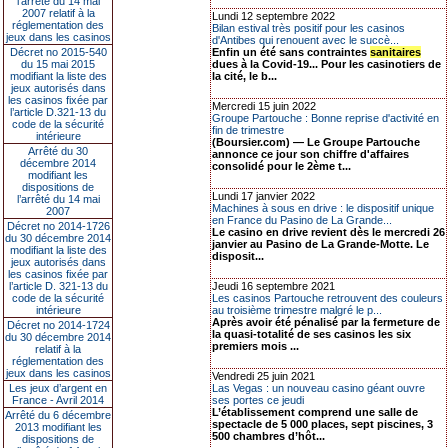
l’arrêté du 14 mai
2007 relatif à la
Lundi 12 septembre 2022
réglementation des
Bilan estival très positif pour les casinos
jeux dans les casinos
d'Antibes qui renouent avec le succè...
Décret no 2015-540
Enfin un été sans contraintes
sanitaires
du 15 mai 2015
dues à la Covid-19... Pour les casinotiers de
modifiant la liste des
la cité, le b...
jeux autorisés dans
les casinos fixée par
Mercredi 15 juin 2022
l’article D.321-13 du
Groupe Partouche : Bonne reprise d'activité en
code de la sécurité
fin de trimestre
intérieure
(Boursier.com) — Le Groupe Partouche
Arrêté du 30
annonce ce jour son chiffre d'affaires
décembre 2014
consolidé pour le 2ème t...
modifiant les
dispositions de
Lundi 17 janvier 2022
l’arrêté du 14 mai
Machines à sous en drive : le dispositif unique
2007
en France du Pasino de La Grande...
Décret no 2014-1726
Le casino en drive revient dès le mercredi 26
du 30 décembre 2014
janvier au Pasino de La Grande-Motte. Le
modifiant la liste des
disposit...
jeux autorisés dans
les casinos fixée par
l’article D. 321-13 du
Jeudi 16 septembre 2021
code de la sécurité
Les casinos Partouche retrouvent des couleurs
intérieure
au troisième trimestre malgré le p...
Après avoir été pénalisé par la fermeture de
Décret no 2014-1724
la quasi-totalité de ses casinos les six
du 30 décembre 2014
premiers mois ...
relatif à la
réglementation des
jeux dans les casinos
Vendredi 25 juin 2021
Les jeux d’argent en
Las Vegas : un nouveau casino géant ouvre
France - Avril 2014
ses portes ce jeudi
L’établissement comprend une salle de
Arrêté du 6 décembre
spectacle de 5 000 places, sept piscines, 3
2013 modifiant les
500 chambres d’hôt...
dispositions de