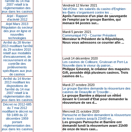
l’arrêté du 14 mai
2007 relatif à la
Vendredi 12 février 2021
réglementation des
Val-d’Oise : les salariés du casino d’Enghien-
jeux dans les casinos
les-Bains s’organisent contre les ...
Arjel - Rapport
Après l’annonce d’un plan de sauvegarde
d'activité 2012
de l’emploi par le groupe Barrière, qui
menace 64 postes sur...
Arjel Mars 2013
Régulation du secteur
des jeux en ligne et
Mardi 5 janvier 2021
nouvelles
Communiqué FO - Courrier Président
technologies
Monsieur le Président de la République,
Arrêté du 28 février
Nous vous adressons ce courrier afin ...
2013 modifiant l'arrêté
du 29 octobre 2010
relatif aux modalités
d'encaissement, de
Lundi 14 décembre 2020
recouvrement et de
Les casinos de Collioure, Gruissan et Port-La
contrôle des
Nouvelle dans le viseur du patron...
prélèvements
Philippe Ginestet, le créateur des magasins
spécifiques aux jeux
Gifi, possède déjà plusieurs casinos. Trois
de casinos
casinos de l...
Arrêté du 14 février
2013 modifiant les
Mardi 27 octobre 2020
dispositions de
Le groupe Barrière demande la réouverture des
l'arrêté du 14 mai
casinos de Deauville et Trouville-...
2007 relatif à la
Le groupe Barrière a déposé un référé
réglementation des
devant le Conseil d'Etat pour demander la
jeux dans les casinos
réouverture de ses d...
Décret no 2012-685
du 7 mai 2012
modifiant le décret no
Mercredi 21 octobre 2020
59-1489 du 22
Partouche et Barrière demandent la réouverture
décembre 1959
de leurs casinos jusqu'à 21h00 en...
portant
Les groupes Partouche et Barrière ont
réglementation des
demandé lundi la réouverture avant 21h00
jeux dans les casinos
de onze de leurs casi...