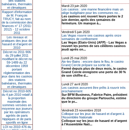
des stations
balnéaires, thermales
Mardi 23 juin 2020
et climatiques
Les casinos : une manne financière mais un
Rapport d'information
piège budgétaire pour les communes no...
de M. François
Les casinos ont rouvert leurs portes le 2
TRUCY, fait au nom
juin dernier, après des semaines de
de la commission des
fermeture. Un manque à...
finances n° 17 (2011-
2012) - 12 octobre
Vendredi 5 juin 2020
2011
Las Vegas rouvre ses casinos après onze
Les niveaux et
semaines de confinement
pratiques des jeux de
Las Vegas (Etats-Unis) (AFP) - Las Vegas a
hasard et d’argent en
rouvert les portes de ses célèbres casinos
2010
jeudi après on...
Décret no 2011-906
du 29 juillet 2011
Lundi 25 mai 2020
modifiant le décret no
Aix-les-Bains : encore dans le flou, le casino
59-1489 du 22
Grand Cercle prépare sa sortie de...
décembre 1959
Fermé depuis plus de deux mois, le casino
portant
Grand Cercle enregistre une perte de 30 %
réglementation des
de son chiffre d...
jeux dans les casinos
des stations
balnéaires, thermales
Lundi 27 avril 2020
et climatiques
Les casinos assurent être prêts à rouvrir très
Décret no 2010-605
prochainement
du 4 juin 2010 relatif à
Sur BFM Business, Fabrice Paire, président
la proportion
du directoire du groupe Partouche, estime
maximale des
que le pr...
sommes versées en
moyenne aux joueurs
Vendredi 23 novembre 2018
par les opérateurs
Colloque sur les jeux de hasard et d’argent à
agréés de paris
l’Assemblée Nationale
hippiques et de paris
Colloque sur les jeux de hasard et d’argent
sportifs en ligne
à l’Assemblée Nati...
LOI no 2010-476 du