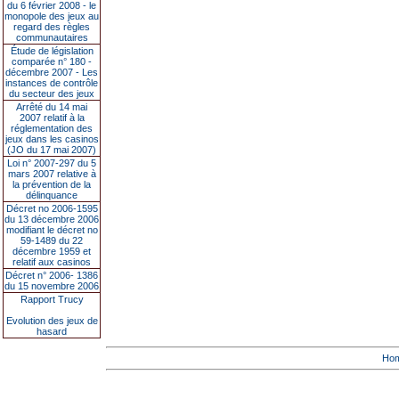
du 6 février 2008 - le
monopole des jeux au
regard des règles
communautaires
Étude de législation
comparée n° 180 -
décembre 2007 - Les
instances de contrôle
du secteur des jeux
Arrêté du 14 mai
2007 relatif à la
réglementation des
jeux dans les casinos
(JO du 17 mai 2007)
Loi n° 2007-297 du 5
mars 2007 relative à
la prévention de la
délinquance
Décret no 2006-1595
du 13 décembre 2006
modifiant le décret no
59-1489 du 22
décembre 1959 et
relatif aux casinos
Décret n° 2006- 1386
du 15 novembre 2006
Rapport Trucy
Evolution des jeux de
hasard
Ho