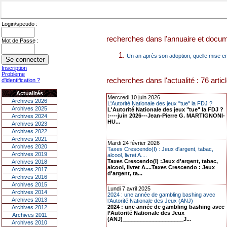
Login/speudo :
recherches dans l'annuaire et docume
Mot de Passe :
Un an après son adoption, quelle mise e
Inscription
Problème
recherches dans l'actualité : 76 artic
d'identification ?
Actualités
Mercredi 10 juin 2026
Archives 2026
L'Autorité Nationale des jeux "tue" la FDJ ?
Archives 2025
L'Autorité Nationale des jeux "tue" la FDJ ?
:----juin 2026---Jean-Pierre G. MARTIGNONI-
Archives 2024
HU...
Archives 2023
Archives 2022
Archives 2021
Mardi 24 février 2026
Archives 2020
Taxes Crescendo(I) : Jeux d'argent, tabac,
Archives 2019
alcool, livret A....
Taxes Crescendo(I) :Jeux d'argent, tabac,
Archives 2018
alcool, livret A....Taxes Crescendo : Jeux
Archives 2017
d'argent, ta...
Archives 2016
Archives 2015
Lundi 7 avril 2025
Archives 2014
2024 : une année de gambling bashing avec
Archives 2013
l’Autorité Nationale des Jeux (ANJ)
2024 : une année de gambling bashing avec
Archives 2012
l’Autorité Nationale des Jeux
Archives 2011
(ANJ)____________________J...
Archives 2010