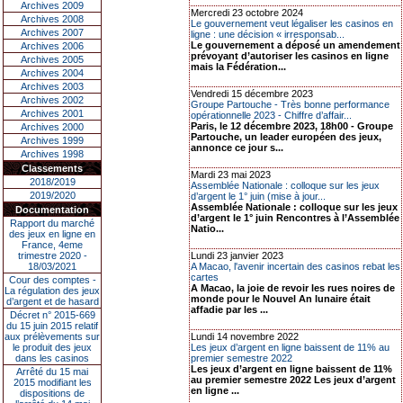
Archives 2009
Mercredi 23 octobre 2024
Archives 2008
Le gouvernement veut légaliser les casinos en
Archives 2007
ligne : une décision « irresponsab...
Le gouvernement a déposé un amendement
Archives 2006
prévoyant d’autoriser les casinos en ligne
Archives 2005
mais la Fédération...
Archives 2004
Archives 2003
Vendredi 15 décembre 2023
Archives 2002
Groupe Partouche - Très bonne performance
Archives 2001
opérationnelle 2023 - Chiffre d’affair...
Paris, le 12 décembre 2023, 18h00 - Groupe
Archives 2000
Partouche, un leader européen des jeux,
Archives 1999
annonce ce jour s...
Archives 1998
Classements
Mardi 23 mai 2023
2018/2019
Assemblée Nationale : colloque sur les jeux
2019/2020
d’argent le 1° juin (mise à jour...
Assemblée Nationale : colloque sur les jeux
Documentation
d’argent le 1° juin Rencontres à l’Assemblée
Rapport du marché
Natio...
des jeux en ligne en
France, 4eme
trimestre 2020 -
Lundi 23 janvier 2023
18/03/2021
A Macao, l'avenir incertain des casinos rebat les
cartes
Cour des comptes -
A Macao, la joie de revoir les rues noires de
La régulation des jeux
monde pour le Nouvel An lunaire était
d’argent et de hasard
affadie par les ...
Décret n° 2015-669
du 15 juin 2015 relatif
aux prélèvements sur
Lundi 14 novembre 2022
le produit des jeux
Les jeux d’argent en ligne baissent de 11% au
dans les casinos
premier semestre 2022
Les jeux d’argent en ligne baissent de 11%
Arrêté du 15 mai
au premier semestre 2022 Les jeux d’argent
2015 modifiant les
en ligne ...
dispositions de