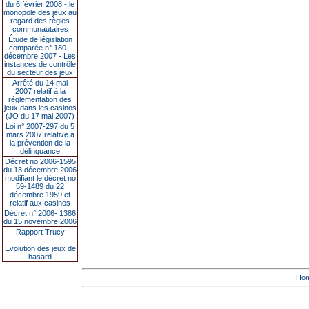
du 6 février 2008 - le
monopole des jeux au
regard des règles
communautaires
Étude de législation
comparée n° 180 -
décembre 2007 - Les
instances de contrôle
du secteur des jeux
Arrêté du 14 mai
2007 relatif à la
réglementation des
jeux dans les casinos
(JO du 17 mai 2007)
Loi n° 2007-297 du 5
mars 2007 relative à
la prévention de la
délinquance
Décret no 2006-1595
du 13 décembre 2006
modifiant le décret no
59-1489 du 22
décembre 1959 et
relatif aux casinos
Décret n° 2006- 1386
du 15 novembre 2006
Rapport Trucy
Evolution des jeux de
hasard
Ho