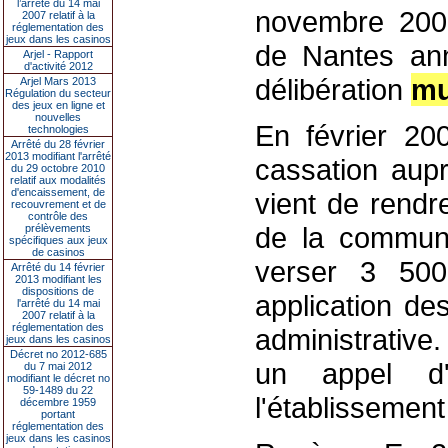
l’arrêté du 14 mai
novembre 2003
2007 relatif à la
réglementation des
jeux dans les casinos
de Nantes ann
Arjel - Rapport
d'activité 2012
délibération
mu
Arjel Mars 2013
Régulation du secteur
des jeux en ligne et
nouvelles
En février 20
technologies
Arrêté du 28 février
2013 modifiant l'arrêté
cassation aupr
du 29 octobre 2010
relatif aux modalités
d'encaissement, de
vient de rendre
recouvrement et de
contrôle des
de la commun
prélèvements
spécifiques aux jeux
de casinos
verser 3 50
Arrêté du 14 février
2013 modifiant les
dispositions de
application de
l'arrêté du 14 mai
2007 relatif à la
réglementation des
administrative
jeux dans les casinos
Décret no 2012-685
un appel d'o
du 7 mai 2012
modifiant le décret no
59-1489 du 22
l'établissement
décembre 1959
portant
réglementation des
jeux dans les casinos