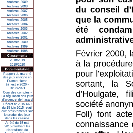
Archives 2009
Archives 2008
du conseil d'
Archives 2007
Archives 2006
que la commun
Archives 2005
Archives 2004
été condam
Archives 2003
Archives 2002
administrativ
Archives 2001
Archives 2000
Archives 1999
Février 2000, 
Archives 1998
Classements
2018/2019
à la procédure
2019/2020
Documentation
pour l'exploita
Rapport du marché
des jeux en ligne en
sortant, la S
France, 4eme
trimestre 2020 -
18/03/2021
d'Houlgate, f
Cour des comptes -
La régulation des jeux
d’argent et de hasard
société anony
Décret n° 2015-669
du 15 juin 2015 relatif
Foll) font ac
aux prélèvements sur
le produit des jeux
dans les casinos
connaissance 
Arrêté du 15 mai
2015 modifiant les
dispositions de