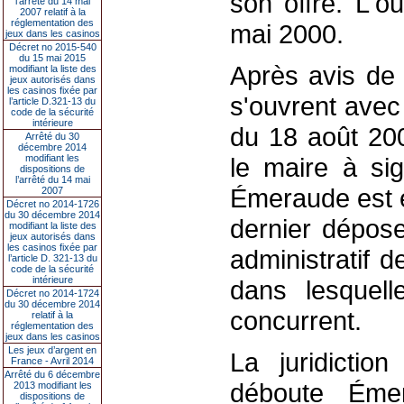
son offre. L'o
l’arrêté du 14 mai
2007 relatif à la
réglementation des
mai 2000.
jeux dans les casinos
Décret no 2015-540
du 15 mai 2015
Après avis de 
modifiant la liste des
jeux autorisés dans
les casinos fixée par
s'ouvrent avec
l’article D.321-13 du
code de la sécurité
intérieure
du 18 août 200
Arrêté du 30
décembre 2014
modifiant les
le maire à sig
dispositions de
l’arrêté du 14 mai
Émeraude est é
2007
Décret no 2014-1726
du 30 décembre 2014
dernier dépose
modifiant la liste des
jeux autorisés dans
les casinos fixée par
administratif 
l’article D. 321-13 du
code de la sécurité
intérieure
dans lesquell
Décret no 2014-1724
du 30 décembre 2014
concurrent.
relatif à la
réglementation des
jeux dans les casinos
Les jeux d’argent en
La juridiction
France - Avril 2014
Arrêté du 6 décembre
déboute Éme
2013 modifiant les
dispositions de