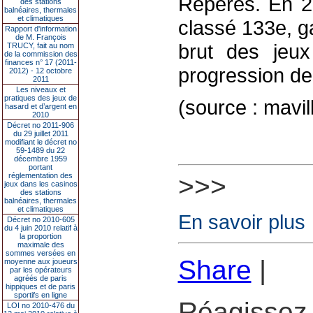
Repères. En 20
des stations
balnéaires, thermales
et climatiques
classé 133e, g
Rapport d'information
de M. François
brut des jeux
TRUCY, fait au nom
de la commission des
finances n° 17 (2011-
progression de
2012) - 12 octobre
2011
Les niveaux et
pratiques des jeux de
(source : mavi
hasard et d’argent en
2010
Décret no 2011-906
du 29 juillet 2011
modifiant le décret no
59-1489 du 22
décembre 1959
portant
réglementation des
>>>
jeux dans les casinos
des stations
balnéaires, thermales
et climatiques
En savoir plus
Décret no 2010-605
du 4 juin 2010 relatif à
la proportion
maximale des
sommes versées en
Share
|
moyenne aux joueurs
par les opérateurs
agréés de paris
hippiques et de paris
sportifs en ligne
Réagissez 
LOI no 2010-476 du