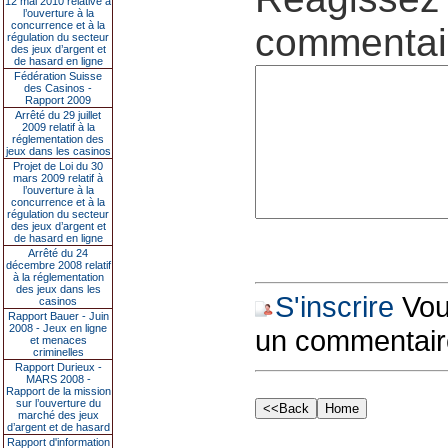
12 mai 2010 relative à
l’ouverture à la
concurrence et à la
commentair
régulation du secteur
des jeux d’argent et
de hasard en ligne
Fédération Suisse
des Casinos -
Rapport 2009
Arrêté du 29 juillet
2009 relatif à la
réglementation des
jeux dans les casinos
Projet de Loi du 30
mars 2009 relatif à
l’ouverture à la
concurrence et à la
régulation du secteur
des jeux d’argent et
de hasard en ligne
Arrêté du 24
décembre 2008 relatif
à la réglementation
des jeux dans les
S'inscrire
Vous
casinos
Rapport Bauer - Juin
2008 - Jeux en ligne
un commentair
et menaces
criminelles
Rapport Durieux -
MARS 2008 -
Rapport de la mission
sur l’ouverture du
marché des jeux
d’argent et de hasard
Rapport d'information