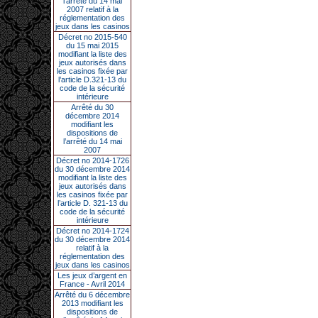
l’arrêté du 14 mai
2007 relatif à la
réglementation des
jeux dans les casinos
Décret no 2015-540
du 15 mai 2015
modifiant la liste des
jeux autorisés dans
les casinos fixée par
l’article D.321-13 du
code de la sécurité
intérieure
Arrêté du 30
décembre 2014
modifiant les
dispositions de
l’arrêté du 14 mai
2007
Décret no 2014-1726
du 30 décembre 2014
modifiant la liste des
jeux autorisés dans
les casinos fixée par
l’article D. 321-13 du
code de la sécurité
intérieure
Décret no 2014-1724
du 30 décembre 2014
relatif à la
réglementation des
jeux dans les casinos
Les jeux d’argent en
France - Avril 2014
Arrêté du 6 décembre
2013 modifiant les
dispositions de