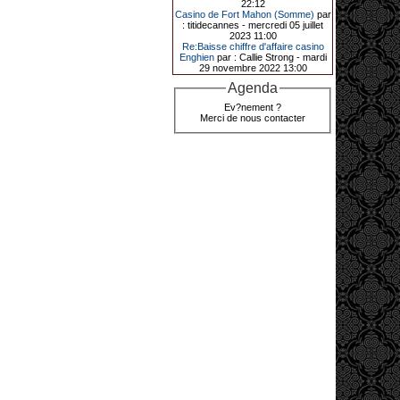
22:12
de décrocher un méga jackpot.
Casino de Fort Mahon (Somme)
par
: titidecannes - mercredi 05 juillet
Elle n’a misé que 88 centimes sur
2023 11:00
une machine à sous et a remporté
Re:Baisse chiffre d'affaire casino
4_ 239 €?!
Enghien
par : Callie Strong - mardi
29 novembre 2022 13:00
Agenda
10-01-2026|
Ev?nement ?
Merci de nous contacter
Au « Kasino » de Fréhel, une
vacancière a décroché le jackpot
en misant seulement 68
centimes. Elle remporte plus de
44 640 € grâce à la machine à
sous « Jin Ji Bao Xi ».
En ce début d’année 2026, le plus
gros jackpot du « Kasino » de
Fréhel a été décroché. Samedi 10
janvier en début de soirée,
l’heureuse gagnante, qui souhaite
garder l’anonymat, a remporté plus
de 44 640 € sur la machine à sous «
Jin Ji Bao Xi », installée en février
2025. La cliente, en vacances dans
la région, a misé 0,68 € avant de
remporter la somme. Un membre du
comité de direction, Flavie Jehan, lui
a remis le gain.