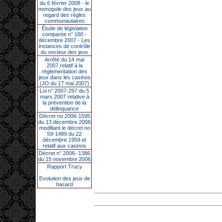
du 6 février 2008 - le
monopole des jeux au
regard des règles
communautaires
Étude de législation
comparée n° 180 -
décembre 2007 - Les
instances de contrôle
du secteur des jeux
Arrêté du 14 mai
2007 relatif à la
réglementation des
jeux dans les casinos
(JO du 17 mai 2007)
Loi n° 2007-297 du 5
mars 2007 relative à
la prévention de la
délinquance
Décret no 2006-1595
du 13 décembre 2006
modifiant le décret no
59-1489 du 22
décembre 1959 et
relatif aux casinos
Décret n° 2006- 1386
du 15 novembre 2006
Rapport Trucy
Evolution des jeux de
hasard