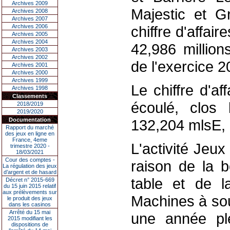
Archives 2009
Majestic et G
Archives 2008
Archives 2007
Archives 2006
chiffre d'affa
Archives 2005
Archives 2004
42,986 million
Archives 2003
Archives 2002
de l'exercice 2
Archives 2001
Archives 2000
Archives 1999
Le chiffre d'af
Archives 1998
Classements
écoulé, clos 
2018/2019
2019/2020
Documentation
132,204 mlsE, 
Rapport du marché
des jeux en ligne en
France, 4eme
L'activité Jeu
trimestre 2020 -
18/03/2021
Cour des comptes -
raison de la 
La régulation des jeux
d’argent et de hasard
table et de l
Décret n° 2015-669
du 15 juin 2015 relatif
aux prélèvements sur
Machines à sou
le produit des jeux
dans les casinos
Arrêté du 15 mai
une année pl
2015 modifiant les
dispositions de