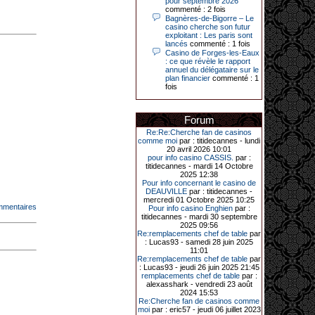
pour septembre 2026
Le plus gros gain gagné depuis plus
commenté : 2 fois
de 20 ans dans l’établissement.
Bagnères-de-Bigorre – Le
casino cherche son futur
exploitant : Les paris sont
lancés
commenté : 1 fois
Casino de Forges-les-Eaux
31-03-2026|
: ce que révèle le rapport
annuel du délégataire sur le
Série de jackpots au casino JOA de
plan financier
commenté : 1
Gujan-Mestras : ce mois de mars a
fois
été fructueux pour quelques
joueurs. D’abord avec 44 207 euros
remportés le dimanche 22 mars sur
une machine à sous pour une mise
Forum
initiale de 5,28 €. Puis quelques
jours plus tard, le vendredi 27 mars,
Re:Re:Cherche fan de casinos
un joueur a décroché 12 086 euros
comme moi
par : titidecannes - lundi
sur une autre machine à sous.
20 avril 2026 10:01
pour info casino CASSIS.
par :
Enfin, troisième et dernier jackpot,
titidecannes - mardi 14 Octobre
record cette fois-ci, le samedi 28
2025 12:38
mars dernier. Quelque 111 322
Pour info concernant le casino de
euros ont été remportés sur la table
DEAUVILLE
par : titidecannes -
d’Ultimate Texas Hold’em Poker,
mercredi 01 Octobre 2025 10:25
grâce à une mise de 5 euros sur la
mmentaires
Pour info casino Enghien
par :
case bonus et une quinte flush
titidecannes - mardi 30 septembre
royale. Ces gains ont été annoncés
2025 09:56
dans un communiqué diffusé par le
Re:remplacements chef de table
par
casino ce lundi 30 mars en soirée.
: Lucas93 - samedi 28 juin 2025
11:01
Re:remplacements chef de table
par
: Lucas93 - jeudi 26 juin 2025 21:45
remplacements chef de table
par :
11-01-2026|
alexasshark - vendredi 23 août
2024 15:53
Dimanche 11 janvier, en soirée, une
Re:Cherche fan de casinos comme
cliente retraitée de 78 ans, habitant
moi
par : eric57 - jeudi 06 juillet 2023
Trémuson, a eu l’énorme surprise