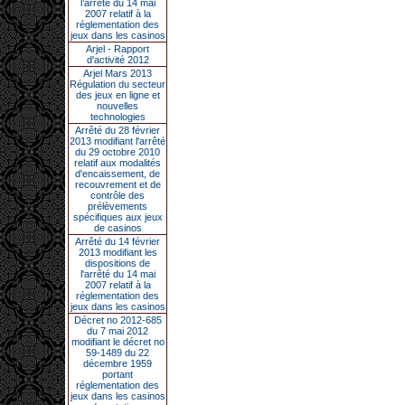
l’arrêté du 14 mai
2007 relatif à la
réglementation des
jeux dans les casinos
Arjel - Rapport
d'activité 2012
Arjel Mars 2013
Régulation du secteur
des jeux en ligne et
nouvelles
technologies
Arrêté du 28 février
2013 modifiant l'arrêté
du 29 octobre 2010
relatif aux modalités
d'encaissement, de
recouvrement et de
contrôle des
prélèvements
spécifiques aux jeux
de casinos
Arrêté du 14 février
2013 modifiant les
dispositions de
l'arrêté du 14 mai
2007 relatif à la
réglementation des
jeux dans les casinos
Décret no 2012-685
du 7 mai 2012
modifiant le décret no
59-1489 du 22
décembre 1959
portant
réglementation des
jeux dans les casinos