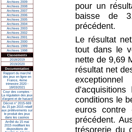
Archives 2009
pour un résult
Archives 2008
Archives 2007
baisse de 3
Archives 2006
Archives 2005
précédent.
Archives 2004
Archives 2003
Archives 2002
Le résultat ne
Archives 2001
Archives 2000
Archives 1999
tout dans le 
Archives 1998
Classements
nette de 9,69 
2018/2019
2019/2020
résultat net de
Documentation
Rapport du marché
exceptionnel
des jeux en ligne en
France, 4eme
trimestre 2020 -
d'acquisitions
18/03/2021
Cour des comptes -
La régulation des jeux
conditions le b
d’argent et de hasard
Décret n° 2015-669
euros contre 
du 15 juin 2015 relatif
aux prélèvements sur
le produit des jeux
précédent. Aus
dans les casinos
Arrêté du 15 mai
2015 modifiant les
trésorerie du 
dispositions de