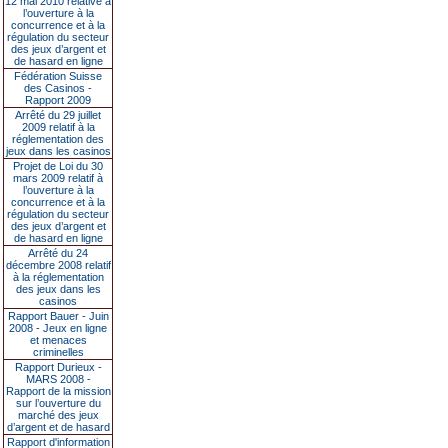
12 mai 2010 relative à
l’ouverture à la
concurrence et à la
régulation du secteur
des jeux d’argent et
de hasard en ligne
Fédération Suisse
des Casinos -
Rapport 2009
Arrêté du 29 juillet
2009 relatif à la
réglementation des
jeux dans les casinos
Projet de Loi du 30
mars 2009 relatif à
l’ouverture à la
concurrence et à la
régulation du secteur
des jeux d’argent et
de hasard en ligne
Arrêté du 24
décembre 2008 relatif
à la réglementation
des jeux dans les
casinos
Rapport Bauer - Juin
2008 - Jeux en ligne
et menaces
criminelles
Rapport Durieux -
MARS 2008 -
Rapport de la mission
sur l’ouverture du
marché des jeux
d’argent et de hasard
Rapport d'information