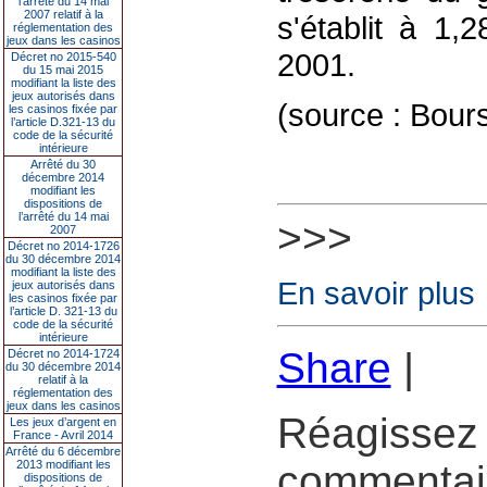
l’arrêté du 14 mai
2007 relatif à la
s'établit à 1
réglementation des
jeux dans les casinos
2001.
Décret no 2015-540
du 15 mai 2015
modifiant la liste des
jeux autorisés dans
(source : Bour
les casinos fixée par
l’article D.321-13 du
code de la sécurité
intérieure
Arrêté du 30
décembre 2014
modifiant les
dispositions de
l’arrêté du 14 mai
>>>
2007
Décret no 2014-1726
du 30 décembre 2014
modifiant la liste des
En savoir plus
jeux autorisés dans
les casinos fixée par
l’article D. 321-13 du
code de la sécurité
intérieure
Share
|
Décret no 2014-1724
du 30 décembre 2014
relatif à la
réglementation des
jeux dans les casinos
Réagissez 
Les jeux d’argent en
France - Avril 2014
Arrêté du 6 décembre
2013 modifiant les
commentair
dispositions de