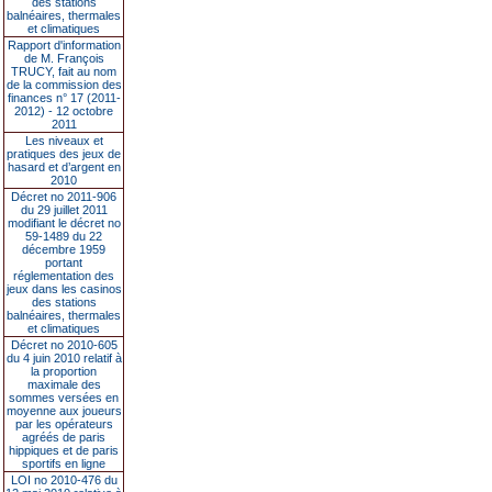
des stations
balnéaires, thermales
et climatiques
Rapport d'information
de M. François
TRUCY, fait au nom
de la commission des
finances n° 17 (2011-
2012) - 12 octobre
2011
Les niveaux et
pratiques des jeux de
hasard et d’argent en
2010
Décret no 2011-906
du 29 juillet 2011
modifiant le décret no
59-1489 du 22
décembre 1959
portant
réglementation des
jeux dans les casinos
des stations
balnéaires, thermales
et climatiques
Décret no 2010-605
du 4 juin 2010 relatif à
la proportion
maximale des
sommes versées en
moyenne aux joueurs
par les opérateurs
agréés de paris
hippiques et de paris
sportifs en ligne
LOI no 2010-476 du