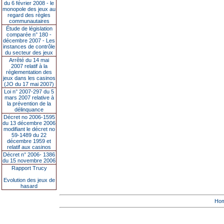
du 6 février 2008 - le
monopole des jeux au
regard des règles
communautaires
Étude de législation
comparée n° 180 -
décembre 2007 - Les
instances de contrôle
du secteur des jeux
Arrêté du 14 mai
2007 relatif à la
réglementation des
jeux dans les casinos
(JO du 17 mai 2007)
Loi n° 2007-297 du 5
mars 2007 relative à
la prévention de la
délinquance
Décret no 2006-1595
du 13 décembre 2006
modifiant le décret no
59-1489 du 22
décembre 1959 et
relatif aux casinos
Décret n° 2006- 1386
du 15 novembre 2006
Rapport Trucy
Evolution des jeux de
hasard
Ho