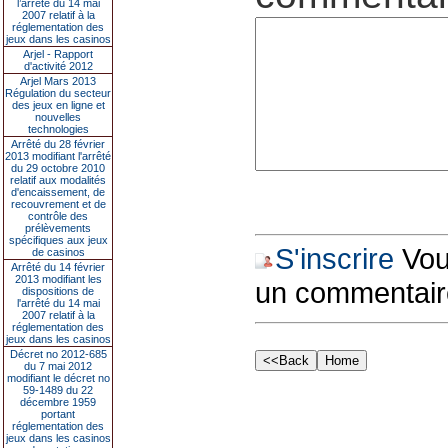
l’arrêté du 14 mai
2007 relatif à la
réglementation des
jeux dans les casinos
Arjel - Rapport
d'activité 2012
Arjel Mars 2013
Régulation du secteur
des jeux en ligne et
nouvelles
technologies
Arrêté du 28 février
2013 modifiant l'arrêté
du 29 octobre 2010
relatif aux modalités
d'encaissement, de
recouvrement et de
contrôle des
prélèvements
spécifiques aux jeux
S'inscrire
Vous
de casinos
Arrêté du 14 février
2013 modifiant les
un commentair
dispositions de
l'arrêté du 14 mai
2007 relatif à la
réglementation des
jeux dans les casinos
Décret no 2012-685
du 7 mai 2012
modifiant le décret no
59-1489 du 22
décembre 1959
portant
réglementation des
jeux dans les casinos