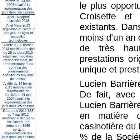
l’arrêté du 14 mai
le plus opportu
2007 relatif à la
réglementation des
jeux dans les casinos
Croisette et
Arjel - Rapport
d'activité 2012
existants. Dans
Arjel Mars 2013
Régulation du secteur
des jeux en ligne et
moins d'un an 
nouvelles
technologies
de très ha
Arrêté du 28 février
2013 modifiant l'arrêté
du 29 octobre 2010
prestations or
relatif aux modalités
d'encaissement, de
recouvrement et de
unique et prest
contrôle des
prélèvements
spécifiques aux jeux
de casinos
Lucien Barrièr
Arrêté du 14 février
2013 modifiant les
dispositions de
De fait, avec
l'arrêté du 14 mai
2007 relatif à la
Lucien Barrièr
réglementation des
jeux dans les casinos
Décret no 2012-685
en matière d
du 7 mai 2012
modifiant le décret no
59-1489 du 22
casinotière du l
décembre 1959
portant
réglementation des
% de la Socié
jeux dans les casinos