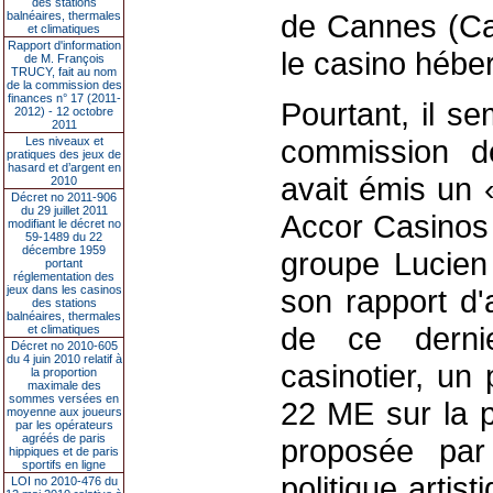
des stations
de Cannes (Cas
balnéaires, thermales
et climatiques
Rapport d'information
le casino hébe
de M. François
TRUCY, fait au nom
de la commission des
finances n° 17 (2011-
Pourtant, il s
2012) - 12 octobre
2011
commission de
Les niveaux et
pratiques des jeux de
hasard et d’argent en
avait émis un 
2010
Décret no 2011-906
du 29 juillet 2011
Accor Casinos 
modifiant le décret no
59-1489 du 22
décembre 1959
groupe Lucien 
portant
réglementation des
jeux dans les casinos
son rapport d'
des stations
balnéaires, thermales
de ce dernie
et climatiques
Décret no 2010-605
du 4 juin 2010 relatif à
casinotier, un
la proportion
maximale des
sommes versées en
22 ME sur la 
moyenne aux joueurs
par les opérateurs
agréés de paris
proposée par
hippiques et de paris
sportifs en ligne
politique artis
LOI no 2010-476 du