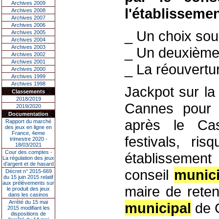
Archives 2009
l'établisseme
Archives 2008
Archives 2007
Archives 2006
_ Un choix sou
Archives 2005
Archives 2004
Archives 2003
_ Un deuxième 
Archives 2002
Archives 2001
_ La réouvertu
Archives 2000
Archives 1999
Archives 1998
Jackpot sur la
Classements
2018/2019
Cannes pour l
2019/2020
Documentation
après le Cas
Rapport du marché
des jeux en ligne en
France, 4eme
festivals, ris
trimestre 2020 -
18/03/2021
Cour des comptes -
établissemen
La régulation des jeux
d’argent et de hasard
conseil
munici
Décret n° 2015-669
du 15 juin 2015 relatif
aux prélèvements sur
maire de reten
le produit des jeux
dans les casinos
Arrêté du 15 mai
municipal
de C
2015 modifiant les
dispositions de