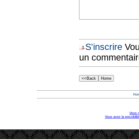
S'inscrire
Vous
un commentair
Ho
Vous r
Vous avez la possibili