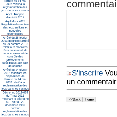
commentair
l’arrêté du 14 mai
2007 relatif à la
réglementation des
jeux dans les casinos
Arjel - Rapport
d'activité 2012
Arjel Mars 2013
Régulation du secteur
des jeux en ligne et
nouvelles
technologies
Arrêté du 28 février
2013 modifiant l'arrêté
du 29 octobre 2010
relatif aux modalités
d'encaissement, de
recouvrement et de
contrôle des
prélèvements
spécifiques aux jeux
de casinos
Arrêté du 14 février
S'inscrire
Vous
2013 modifiant les
dispositions de
un commentair
l'arrêté du 14 mai
2007 relatif à la
réglementation des
jeux dans les casinos
Décret no 2012-685
du 7 mai 2012
modifiant le décret no
59-1489 du 22
décembre 1959
portant
réglementation des
jeux dans les casinos