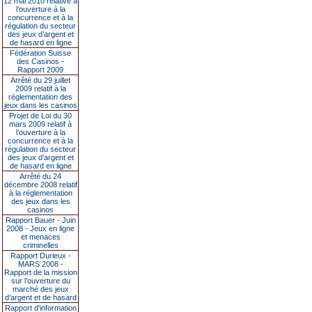
12 mai 2010 relative à
l’ouverture à la
concurrence et à la
régulation du secteur
des jeux d’argent et
de hasard en ligne
Fédération Suisse
des Casinos -
Rapport 2009
Arrêté du 29 juillet
2009 relatif à la
réglementation des
jeux dans les casinos
Projet de Loi du 30
mars 2009 relatif à
l’ouverture à la
concurrence et à la
régulation du secteur
des jeux d’argent et
de hasard en ligne
Arrêté du 24
décembre 2008 relatif
à la réglementation
des jeux dans les
casinos
Rapport Bauer - Juin
2008 - Jeux en ligne
et menaces
criminelles
Rapport Durieux -
MARS 2008 -
Rapport de la mission
sur l’ouverture du
marché des jeux
d’argent et de hasard
Rapport d'information