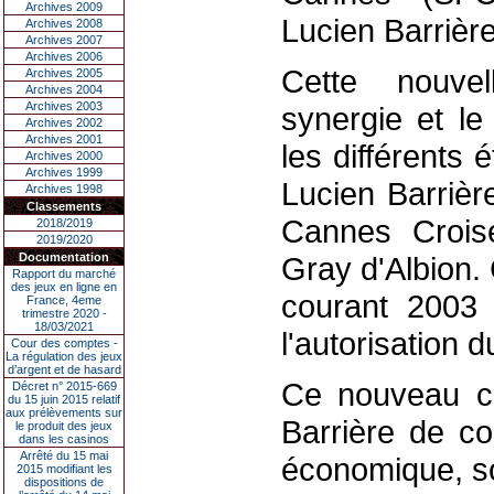
Archives 2009
Lucien Barrière
Archives 2008
Archives 2007
Archives 2006
Cette nouvel
Archives 2005
Archives 2004
Archives 2003
synergie et le
Archives 2002
Archives 2001
les différents
Archives 2000
Archives 1999
Lucien Barrièr
Archives 1998
Classements
Cannes Croise
2018/2019
2019/2020
Documentation
Gray d'Albion. 
Rapport du marché
des jeux en ligne en
courant 2003 
France, 4eme
trimestre 2020 -
18/03/2021
l'autorisation d
Cour des comptes -
La régulation des jeux
d’argent et de hasard
Ce nouveau co
Décret n° 2015-669
du 15 juin 2015 relatif
aux prélèvements sur
Barrière de co
le produit des jeux
dans les casinos
Arrêté du 15 mai
économique, soc
2015 modifiant les
dispositions de