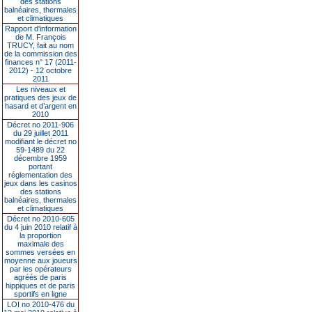
des stations
balnéaires, thermales
et climatiques
Rapport d'information
de M. François
TRUCY, fait au nom
de la commission des
finances n° 17 (2011-
2012) - 12 octobre
2011
Les niveaux et
pratiques des jeux de
hasard et d’argent en
2010
Décret no 2011-906
du 29 juillet 2011
modifiant le décret no
59-1489 du 22
décembre 1959
portant
réglementation des
jeux dans les casinos
des stations
balnéaires, thermales
et climatiques
Décret no 2010-605
du 4 juin 2010 relatif à
la proportion
maximale des
sommes versées en
moyenne aux joueurs
par les opérateurs
agréés de paris
hippiques et de paris
sportifs en ligne
LOI no 2010-476 du