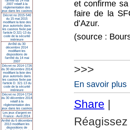
l’arrêté du 14 mai
et confirme sa
2007 relatif à la
réglementation des
faire de la S
jeux dans les casinos
Décret no 2015-540
du 15 mai 2015
d'Azur.
modifiant la liste des
jeux autorisés dans
les casinos fixée par
l’article D.321-13 du
(source : Bour
code de la sécurité
intérieure
Arrêté du 30
décembre 2014
modifiant les
dispositions de
l’arrêté du 14 mai
2007
>>>
Décret no 2014-1726
du 30 décembre 2014
modifiant la liste des
jeux autorisés dans
les casinos fixée par
En savoir plus
l’article D. 321-13 du
code de la sécurité
intérieure
Décret no 2014-1724
du 30 décembre 2014
Share
|
relatif à la
réglementation des
jeux dans les casinos
Les jeux d’argent en
France - Avril 2014
Réagissez 
Arrêté du 6 décembre
2013 modifiant les
dispositions de