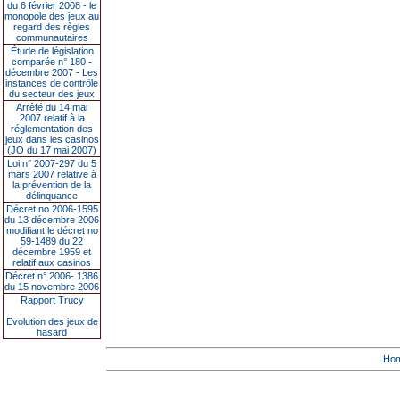
du 6 février 2008 - le
monopole des jeux au
regard des règles
communautaires
Étude de législation
comparée n° 180 -
décembre 2007 - Les
instances de contrôle
du secteur des jeux
Arrêté du 14 mai
2007 relatif à la
réglementation des
jeux dans les casinos
(JO du 17 mai 2007)
Loi n° 2007-297 du 5
mars 2007 relative à
la prévention de la
délinquance
Décret no 2006-1595
du 13 décembre 2006
modifiant le décret no
59-1489 du 22
décembre 1959 et
relatif aux casinos
Décret n° 2006- 1386
du 15 novembre 2006
Rapport Trucy
Evolution des jeux de
hasard
Ho