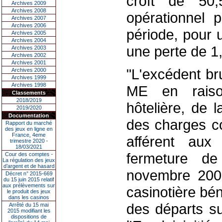
croît de 50
Archives 2009
Archives 2008
opérationnel
Archives 2007
Archives 2006
période, pour 
Archives 2005
Archives 2004
une perte de 1
Archives 2003
Archives 2002
Archives 2001
"L'excédent br
Archives 2000
Archives 1999
Archives 1998
ME en raison
Classements
2018/2019
hôtelière, de 
2019/2020
Documentation
des charges c
Rapport du marché
des jeux en ligne en
France, 4eme
afférent aux
trimestre 2020 -
18/03/2021
fermeture de
Cour des comptes -
La régulation des jeux
d’argent et de hasard
novembre 2007
Décret n° 2015-669
du 15 juin 2015 relatif
aux prélèvements sur
casinotière bén
le produit des jeux
dans les casinos
des départs s
Arrêté du 15 mai
2015 modifiant les
dispositions de