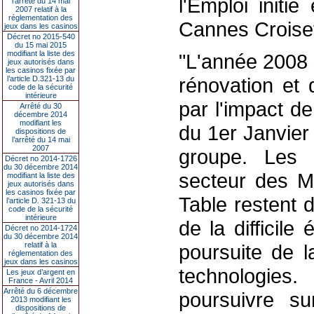
l'Emploi initi
l’arrêté du 14 mai
2007 relatif à la
réglementation des
Cannes Croisett
jeux dans les casinos
Décret no 2015-540
du 15 mai 2015
modifiant la liste des
"L'année 2008 
jeux autorisés dans
les casinos fixée par
rénovation et 
l’article D.321-13 du
code de la sécurité
intérieure
par l'impact de
Arrêté du 30
décembre 2014
modifiant les
du 1er Janvier
dispositions de
l’arrêté du 14 mai
2007
groupe. Les p
Décret no 2014-1726
du 30 décembre 2014
secteur des M
modifiant la liste des
jeux autorisés dans
les casinos fixée par
Table restent 
l’article D. 321-13 du
code de la sécurité
intérieure
de la difficile
Décret no 2014-1724
du 30 décembre 2014
relatif à la
poursuite de 
réglementation des
jeux dans les casinos
technologies.
Les jeux d’argent en
France - Avril 2014
Arrêté du 6 décembre
poursuivre su
2013 modifiant les
dispositions de