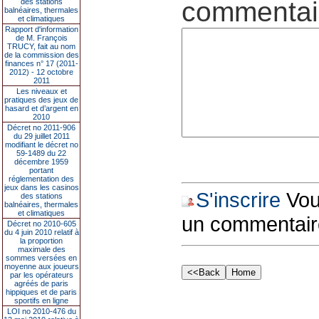
commentair
des stations
balnéaires, thermales
et climatiques
Rapport d'information
de M. François
TRUCY, fait au nom
de la commission des
finances n° 17 (2011-
2012) - 12 octobre
2011
Les niveaux et
pratiques des jeux de
hasard et d’argent en
2010
Décret no 2011-906
du 29 juillet 2011
modifiant le décret no
59-1489 du 22
décembre 1959
portant
réglementation des
jeux dans les casinos
S'inscrire
Vous
des stations
balnéaires, thermales
et climatiques
un commentair
Décret no 2010-605
du 4 juin 2010 relatif à
la proportion
maximale des
sommes versées en
moyenne aux joueurs
par les opérateurs
agréés de paris
hippiques et de paris
sportifs en ligne
LOI no 2010-476 du