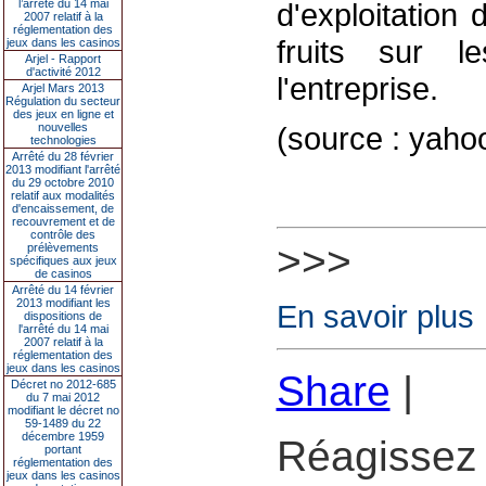
l’arrêté du 14 mai
d'exploitation 
2007 relatif à la
réglementation des
fruits sur l
jeux dans les casinos
Arjel - Rapport
d'activité 2012
l'entreprise.
Arjel Mars 2013
Régulation du secteur
des jeux en ligne et
nouvelles
(source : yaho
technologies
Arrêté du 28 février
2013 modifiant l'arrêté
du 29 octobre 2010
relatif aux modalités
d'encaissement, de
recouvrement et de
contrôle des
>>>
prélèvements
spécifiques aux jeux
de casinos
Arrêté du 14 février
2013 modifiant les
En savoir plus
dispositions de
l'arrêté du 14 mai
2007 relatif à la
réglementation des
jeux dans les casinos
Share
|
Décret no 2012-685
du 7 mai 2012
modifiant le décret no
59-1489 du 22
décembre 1959
Réagissez 
portant
réglementation des
jeux dans les casinos