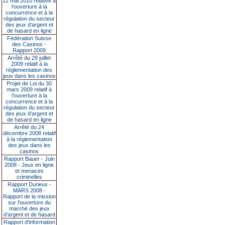
12 mai 2010 relative à
l’ouverture à la
concurrence et à la
régulation du secteur
des jeux d’argent et
de hasard en ligne
Fédération Suisse
des Casinos -
Rapport 2009
Arrêté du 29 juillet
2009 relatif à la
réglementation des
jeux dans les casinos
Projet de Loi du 30
mars 2009 relatif à
l’ouverture à la
concurrence et à la
régulation du secteur
des jeux d’argent et
de hasard en ligne
Arrêté du 24
décembre 2008 relatif
à la réglementation
des jeux dans les
casinos
Rapport Bauer - Juin
2008 - Jeux en ligne
et menaces
criminelles
Rapport Durieux -
MARS 2008 -
Rapport de la mission
sur l’ouverture du
marché des jeux
d’argent et de hasard
Rapport d'information