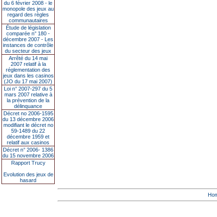
du 6 février 2008 - le
monopole des jeux au
regard des règles
communautaires
Étude de législation
comparée n° 180 -
décembre 2007 - Les
instances de contrôle
du secteur des jeux
Arrêté du 14 mai
2007 relatif à la
réglementation des
jeux dans les casinos
(JO du 17 mai 2007)
Loi n° 2007-297 du 5
mars 2007 relative à
la prévention de la
délinquance
Décret no 2006-1595
du 13 décembre 2006
modifiant le décret no
59-1489 du 22
décembre 1959 et
relatif aux casinos
Décret n° 2006- 1386
du 15 novembre 2006
Rapport Trucy
Evolution des jeux de
hasard
Ho