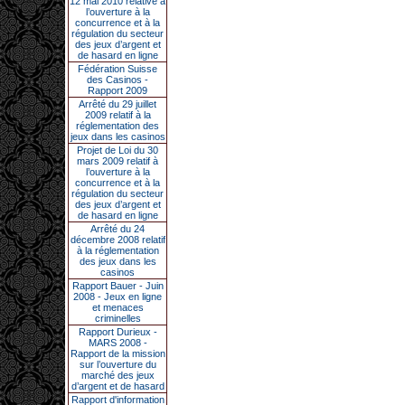
12 mai 2010 relative à
l’ouverture à la
concurrence et à la
régulation du secteur
des jeux d’argent et
de hasard en ligne
Fédération Suisse
des Casinos -
Rapport 2009
Arrêté du 29 juillet
2009 relatif à la
réglementation des
jeux dans les casinos
Projet de Loi du 30
mars 2009 relatif à
l’ouverture à la
concurrence et à la
régulation du secteur
des jeux d’argent et
de hasard en ligne
Arrêté du 24
décembre 2008 relatif
à la réglementation
des jeux dans les
casinos
Rapport Bauer - Juin
2008 - Jeux en ligne
et menaces
criminelles
Rapport Durieux -
MARS 2008 -
Rapport de la mission
sur l’ouverture du
marché des jeux
d’argent et de hasard
Rapport d'information