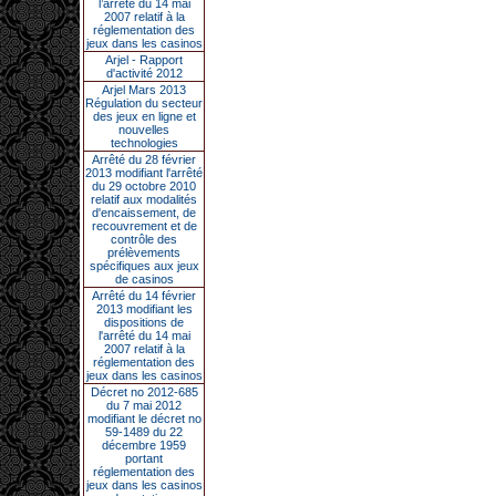
l’arrêté du 14 mai
2007 relatif à la
réglementation des
jeux dans les casinos
Arjel - Rapport
d'activité 2012
Arjel Mars 2013
Régulation du secteur
des jeux en ligne et
nouvelles
technologies
Arrêté du 28 février
2013 modifiant l'arrêté
du 29 octobre 2010
relatif aux modalités
d'encaissement, de
recouvrement et de
contrôle des
prélèvements
spécifiques aux jeux
de casinos
Arrêté du 14 février
2013 modifiant les
dispositions de
l'arrêté du 14 mai
2007 relatif à la
réglementation des
jeux dans les casinos
Décret no 2012-685
du 7 mai 2012
modifiant le décret no
59-1489 du 22
décembre 1959
portant
réglementation des
jeux dans les casinos