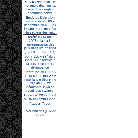
du 6 février 2008 - le
monopole des jeux au
regard des règles
communautaires
Étude de législation
comparée n° 180 -
décembre 2007 - Les
instances de contrôle
du secteur des jeux
Arrêté du 14 mai
2007 relatif à la
réglementation des
jeux dans les casinos
(JO du 17 mai 2007)
Loi n° 2007-297 du 5
mars 2007 relative à
la prévention de la
délinquance
Décret no 2006-1595
du 13 décembre 2006
modifiant le décret no
59-1489 du 22
décembre 1959 et
relatif aux casinos
Décret n° 2006- 1386
du 15 novembre 2006
Rapport Trucy
Evolution des jeux de
hasard