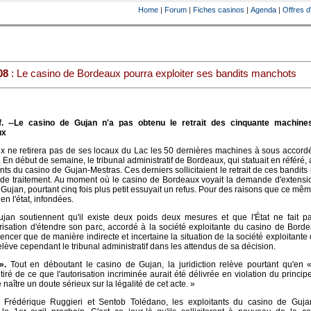
Home
|
Forum
|
Fiches casinos
|
Agenda
|
Offres d
08
: Le casino de Bordeaux pourra exploiter ses bandits manchots
tif. --Le casino de Gujan n'a pas obtenu le retrait des cinquante machin
ux
 ne retirera pas de ses locaux du Lac les 50 dernières machines à sous accordé
r. En début de semaine, le tribunal administratif de Bordeaux, qui statuait en référé, 
s du casino de Gujan-Mestras. Ces derniers sollicitaient le retrait de ces bandit
é de traitement. Au moment où le casino de Bordeaux voyait la demande d'extens
 Gujan, pourtant cinq fois plus petit essuyait un refus. Pour des raisons que ce mêm
en l'état, infondées.
ujan soutiennent qu'il existe deux poids deux mesures et que l'État ne fait p
torisation d'étendre son parc, accordé à la société exploitante du casino de Borde
uencer que de manière indirecte et incertaine la situation de la société exploitante
lève cependant le tribunal administratif dans les attendus de sa décision.
 ».
Tout en déboutant le casino de Gujan, la juridiction relève pourtant qu'en «
 tiré de ce que l'autorisation incriminée aurait été délivrée en violation du principe
e naître un doute sérieux sur la légalité de cet acte. »
 Frédérique Ruggieri et Sentob Tolédano, les exploitants du casino de Guja