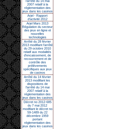
l’arrêté du 14 mai
2007 relatif à la
réglementation des
jeux dans les casinos
Arjel - Rapport
d'activité 2012
Arjel Mars 2013
Régulation du secteur
des jeux en ligne et
nouvelles
technologies
Arrêté du 28 février
2013 modifiant l'arrêté
du 29 octobre 2010
relatif aux modalités
d'encaissement, de
recouvrement et de
contrôle des
prélèvements
spécifiques aux jeux
de casinos
Arrêté du 14 février
2013 modifiant les
dispositions de
l'arrêté du 14 mai
2007 relatif à la
réglementation des
jeux dans les casinos
Décret no 2012-685
du 7 mai 2012
modifiant le décret no
59-1489 du 22
décembre 1959
portant
réglementation des
jeux dans les casinos