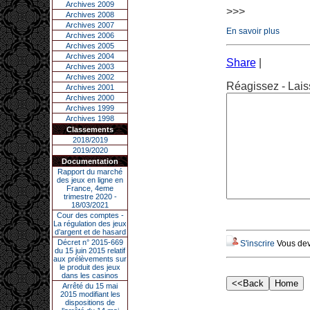
Archives 2009
>>>
Archives 2008
Archives 2007
En savoir plus
Archives 2006
Archives 2005
Archives 2004
Share
|
Archives 2003
Archives 2002
Réagissez - Lais
Archives 2001
Archives 2000
Archives 1999
Archives 1998
Classements
2018/2019
2019/2020
Documentation
Rapport du marché
des jeux en ligne en
France, 4eme
trimestre 2020 -
18/03/2021
Cour des comptes -
La régulation des jeux
d’argent et de hasard
Décret n° 2015-669
S'inscrire
Vous deve
du 15 juin 2015 relatif
aux prélèvements sur
le produit des jeux
dans les casinos
Arrêté du 15 mai
2015 modifiant les
dispositions de