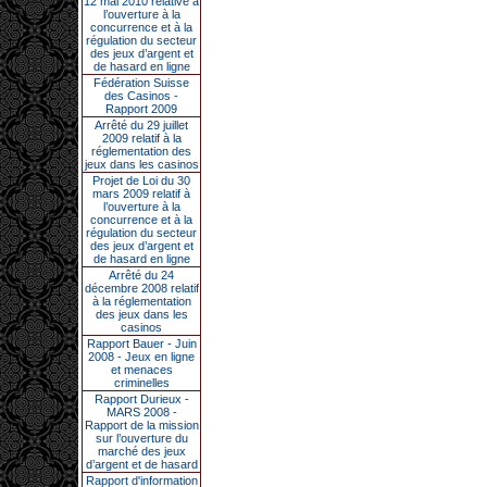
12 mai 2010 relative à
l’ouverture à la
concurrence et à la
régulation du secteur
des jeux d’argent et
de hasard en ligne
Fédération Suisse
des Casinos -
Rapport 2009
Arrêté du 29 juillet
2009 relatif à la
réglementation des
jeux dans les casinos
Projet de Loi du 30
mars 2009 relatif à
l’ouverture à la
concurrence et à la
régulation du secteur
des jeux d’argent et
de hasard en ligne
Arrêté du 24
décembre 2008 relatif
à la réglementation
des jeux dans les
casinos
Rapport Bauer - Juin
2008 - Jeux en ligne
et menaces
criminelles
Rapport Durieux -
MARS 2008 -
Rapport de la mission
sur l’ouverture du
marché des jeux
d’argent et de hasard
Rapport d'information