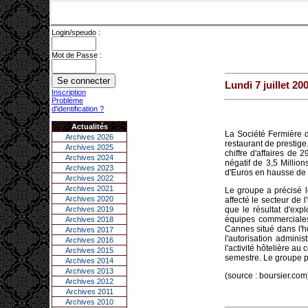
Login/speudo :
Mot de Passe :
Lundi 7 juillet 20
Inscription
Problème
d'identification ?
Actualités
La Société Fermière
Archives 2026
restaurant de prestige
Archives 2025
chiffre d'affaires de 
Archives 2024
négatif de 3,5 Millio
Archives 2023
d'Euros en hausse de
Archives 2022
Archives 2021
Le groupe a précisé l
Archives 2020
affecté le secteur de 
Archives 2019
que le résultat d'exp
équipes commerciale
Archives 2018
Cannes situé dans l'hô
Archives 2017
l'autorisation admini
Archives 2016
l'activité hôtelière a
Archives 2015
semestre. Le groupe pe
Archives 2014
Archives 2013
(source : boursier.com
Archives 2012
Archives 2011
Archives 2010