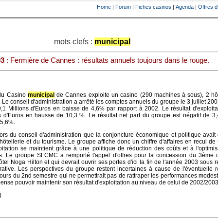
Home
|
Forum
|
Fiches casinos
|
Agenda
|
Offres d
mots clefs :
municipal
03
: Fermière de Cannes : résultats annuels toujours dans le rouge.
 du Casino
municipal
de Cannes exploite un casino (290 machines à sous), 2 hôt
. Le conseil d'administration a arrêté les comptes annuels du groupe le 3 juillet 20
29,1 Millions d'Euros en baisse de 4,6% par rapport à 2002. Le résultat d'exploita
ns d'Euros en hausse de 10,3 %. Le résultat net part du groupe est négatif de 3,
 5,6%.
ors du conseil d'administration que la conjoncture économique et politique avai
l'hôtellerie et du tourisme. Le groupe affiche donc un chiffre d'affaires en recul de
loitation se maintient grâce à une politique de réduction des coûts et à l'optimi
s. Le groupe SFCMC a remporté l'appel d'offres pour la concession du 3ème 
tel Noga Hilton et qui devrait ouvrir ses portes d'ici la fin de l'année 2003 sous 
strative. Les perspectives du groupe restent incertaines à cause de l'éventuelle 
u cours du 2nd semestre qui ne permettrait pas de rattraper les performances modes
nse pouvoir maintenir son résultat d'exploitation au niveau de celui de 2002/2003
)