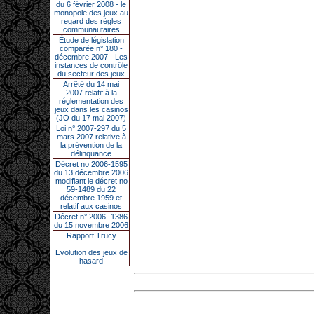
du 6 février 2008 - le
monopole des jeux au
regard des règles
communautaires
Étude de législation
comparée n° 180 -
décembre 2007 - Les
instances de contrôle
du secteur des jeux
Arrêté du 14 mai
2007 relatif à la
réglementation des
jeux dans les casinos
(JO du 17 mai 2007)
Loi n° 2007-297 du 5
mars 2007 relative à
la prévention de la
délinquance
Décret no 2006-1595
du 13 décembre 2006
modifiant le décret no
59-1489 du 22
décembre 1959 et
relatif aux casinos
Décret n° 2006- 1386
du 15 novembre 2006
Rapport Trucy
Evolution des jeux de
hasard