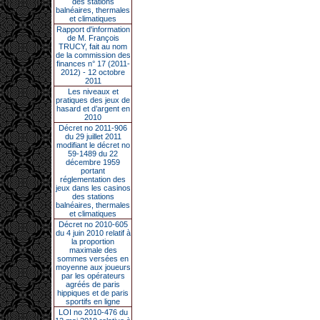
des stations
balnéaires, thermales
et climatiques
Rapport d'information
de M. François
TRUCY, fait au nom
de la commission des
finances n° 17 (2011-
2012) - 12 octobre
2011
Les niveaux et
pratiques des jeux de
hasard et d’argent en
2010
Décret no 2011-906
du 29 juillet 2011
modifiant le décret no
59-1489 du 22
décembre 1959
portant
réglementation des
jeux dans les casinos
des stations
balnéaires, thermales
et climatiques
Décret no 2010-605
du 4 juin 2010 relatif à
la proportion
maximale des
sommes versées en
moyenne aux joueurs
par les opérateurs
agréés de paris
hippiques et de paris
sportifs en ligne
LOI no 2010-476 du