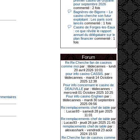
premier casino de Guyane
Le plus gros gain gagné depuis plus
pour septembre 2026
de 20 ans dans l’établissement.
commenté : 2 fois
Bagnères-de-Bigorre – Le
casino cherche son futur
exploitant : Les paris sont
lancés
commenté : 1 fois
31-03-2026|
Casino de Forges-les-Eaux
: ce que révèle le rapport
Série de jackpots au casino JOA de
annuel du délégataire sur le
Gujan-Mestras : ce mois de mars a
plan financier
commenté : 1
été fructueux pour quelques
fois
joueurs. D’abord avec 44 207 euros
remportés le dimanche 22 mars sur
une machine à sous pour une mise
initiale de 5,28 €. Puis quelques
Forum
jours plus tard, le vendredi 27 mars,
un joueur a décroché 12 086 euros
Re:Re:Cherche fan de casinos
sur une autre machine à sous.
comme moi
par : titidecannes - lundi
20 avril 2026 10:01
Enfin, troisième et dernier jackpot,
pour info casino CASSIS.
par :
record cette fois-ci, le samedi 28
titidecannes - mardi 14 Octobre
mars dernier. Quelque 111 322
2025 12:38
euros ont été remportés sur la table
Pour info concernant le casino de
d’Ultimate Texas Hold’em Poker,
DEAUVILLE
par : titidecannes -
grâce à une mise de 5 euros sur la
mercredi 01 Octobre 2025 10:25
case bonus et une quinte flush
Pour info casino Enghien
par :
mmentaires
royale. Ces gains ont été annoncés
titidecannes - mardi 30 septembre
dans un communiqué diffusé par le
2025 09:56
casino ce lundi 30 mars en soirée.
Re:remplacements chef de table
par
: Lucas93 - samedi 28 juin 2025
11:01
Re:remplacements chef de table
par
: Lucas93 - jeudi 26 juin 2025 21:45
11-01-2026|
remplacements chef de table
par :
alexasshark - vendredi 23 août
Dimanche 11 janvier, en soirée, une
2024 15:53
cliente retraitée de 78 ans, habitant
Re:Cherche fan de casinos comme
Trémuson, a eu l’énorme surprise