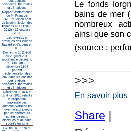
des stations
Le fonds lorg
balnéaires, thermales
et climatiques
bains de mer 
Rapport d'information
de M. François
TRUCY, fait au nom
nombreux acti
de la commission des
finances n° 17 (2011-
2012) - 12 octobre
ainsi que son c
2011
Les niveaux et
pratiques des jeux de
(source : per
hasard et d’argent en
2010
Décret no 2011-906
du 29 juillet 2011
modifiant le décret no
59-1489 du 22
décembre 1959
portant
réglementation des
>>>
jeux dans les casinos
des stations
balnéaires, thermales
et climatiques
Décret no 2010-605
En savoir plus
du 4 juin 2010 relatif à
la proportion
maximale des
sommes versées en
moyenne aux joueurs
Share
|
par les opérateurs
agréés de paris
hippiques et de paris
sportifs en ligne
LOI no 2010-476 du