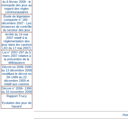
du 6 février 2008 - le
monopole des jeux au
regard des règles
communautaires
Étude de législation
comparée n° 180 -
décembre 2007 - Les
instances de contrôle
du secteur des jeux
Arrêté du 14 mai
2007 relatif à la
réglementation des
jeux dans les casinos
(JO du 17 mai 2007)
Loi n° 2007-297 du 5
mars 2007 relative à
la prévention de la
délinquance
Décret no 2006-1595
du 13 décembre 2006
modifiant le décret no
59-1489 du 22
décembre 1959 et
relatif aux casinos
Décret n° 2006- 1386
du 15 novembre 2006
Rapport Trucy
Evolution des jeux de
hasard
Ho