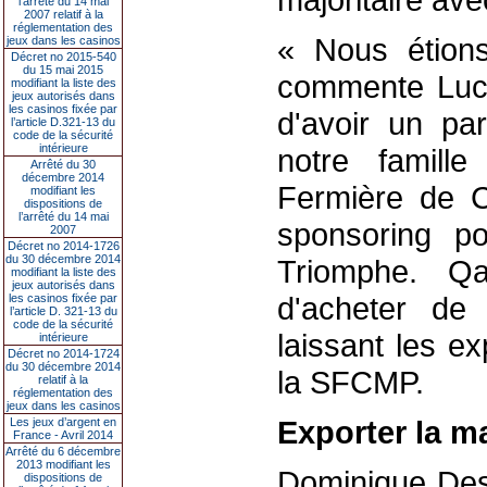
l’arrêté du 14 mai
2007 relatif à la
réglementation des
« Nous étions
jeux dans les casinos
Décret no 2015-540
du 15 mai 2015
commente Lucie
modifiant la liste des
jeux autorisés dans
les casinos fixée par
d'avoir un pa
l’article D.321-13 du
code de la sécurité
intérieure
notre famill
Arrêté du 30
décembre 2014
Fermière de C
modifiant les
dispositions de
l’arrêté du 14 mai
sponsoring p
2007
Décret no 2014-1726
du 30 décembre 2014
Triomphe. Qa
modifiant la liste des
jeux autorisés dans
d'acheter de
les casinos fixée par
l’article D. 321-13 du
code de la sécurité
laissant les ex
intérieure
Décret no 2014-1724
du 30 décembre 2014
la SFCMP.
relatif à la
réglementation des
jeux dans les casinos
Exporter la m
Les jeux d’argent en
France - Avril 2014
Arrêté du 6 décembre
2013 modifiant les
Dominique Dess
dispositions de