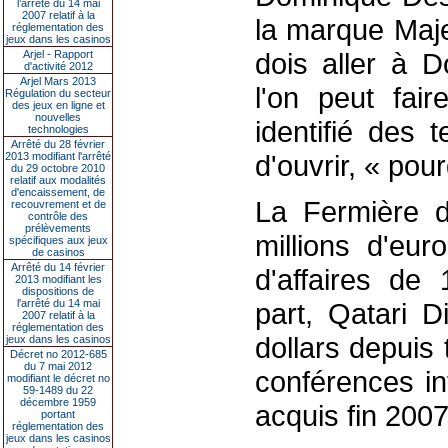
l’arrêté du 14 mai
2007 relatif à la
la marque Maje
réglementation des
jeux dans les casinos
dois aller à 
Arjel - Rapport
d'activité 2012
Arjel Mars 2013
l'on peut faire
Régulation du secteur
des jeux en ligne et
nouvelles
identifié des 
technologies
Arrêté du 28 février
d'ouvrir, « pou
2013 modifiant l'arrêté
du 29 octobre 2010
relatif aux modalités
d'encaissement, de
La Fermière 
recouvrement et de
contrôle des
prélèvements
millions d'eur
spécifiques aux jeux
de casinos
Arrêté du 14 février
d'affaires de 
2013 modifiant les
dispositions de
l'arrêté du 14 mai
part, Qatari D
2007 relatif à la
réglementation des
dollars depuis 
jeux dans les casinos
Décret no 2012-685
du 7 mai 2012
conférences in
modifiant le décret no
59-1489 du 22
décembre 1959
acquis fin 2007
portant
réglementation des
jeux dans les casinos