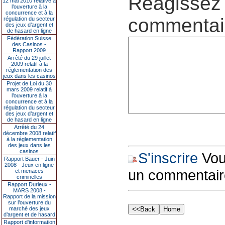
Réagissez 
12 mai 2010 relative à
l’ouverture à la
concurrence et à la
commentair
régulation du secteur
des jeux d’argent et
de hasard en ligne
Fédération Suisse
des Casinos -
Rapport 2009
Arrêté du 29 juillet
2009 relatif à la
réglementation des
jeux dans les casinos
Projet de Loi du 30
mars 2009 relatif à
l’ouverture à la
concurrence et à la
régulation du secteur
des jeux d’argent et
de hasard en ligne
Arrêté du 24
décembre 2008 relatif
à la réglementation
des jeux dans les
casinos
S'inscrire
Vous
Rapport Bauer - Juin
2008 - Jeux en ligne
un commentair
et menaces
criminelles
Rapport Durieux -
MARS 2008 -
Rapport de la mission
sur l’ouverture du
marché des jeux
d’argent et de hasard
Rapport d'information