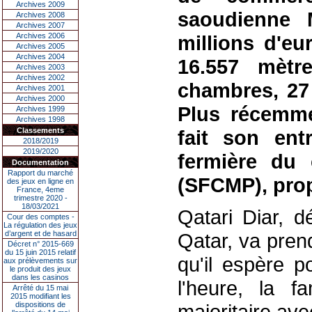
Archives 2009
saoudienne 
Archives 2008
Archives 2007
Archives 2006
millions d'eu
Archives 2005
Archives 2004
16.557 mètr
Archives 2003
Archives 2002
chambres, 27 
Archives 2001
Archives 2000
Plus récemme
Archives 1999
Archives 1998
Classements
fait son ent
2018/2019
2019/2020
fermière du
Documentation
Rapport du marché
(SFCMP), propr
des jeux en ligne en
France, 4eme
trimestre 2020 -
18/03/2021
Qatari Diar, d
Cour des comptes -
La régulation des jeux
d’argent et de hasard
Qatar, va pren
Décret n° 2015-669
du 15 juin 2015 relatif
qu'il espère 
aux prélèvements sur
le produit des jeux
dans les casinos
l'heure, la f
Arrêté du 15 mai
2015 modifiant les
dispositions de
majoritaire ave