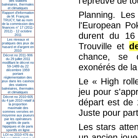
l'épreuve de tou
des stations
balnéaires, thermales
et climatiques
Planning. Les
Rapport d'information
de M. François
TRUCY, fait au nom
l'European Pok
de la commission des
finances n° 17 (2011-
2012) - 12 octobre
durent du 16
2011
Les niveaux et
Trouville et
de
pratiques des jeux de
hasard et d’argent en
2010
chance, se qu
Décret no 2011-906
du 29 juillet 2011
modifiant le décret no
exonérés de la
59-1489 du 22
décembre 1959
portant
réglementation des
Le « High roll
jeux dans les casinos
des stations
balnéaires, thermales
jeu pour s'app
et climatiques
Décret no 2010-605
départ est de 
du 4 juin 2010 relatif à
la proportion
maximale des
Juste pour parti
sommes versées en
moyenne aux joueurs
par les opérateurs
agréés de paris
Les stars atte
hippiques et de paris
sportifs en ligne
un ancien joue
LOI no 2010-476 du