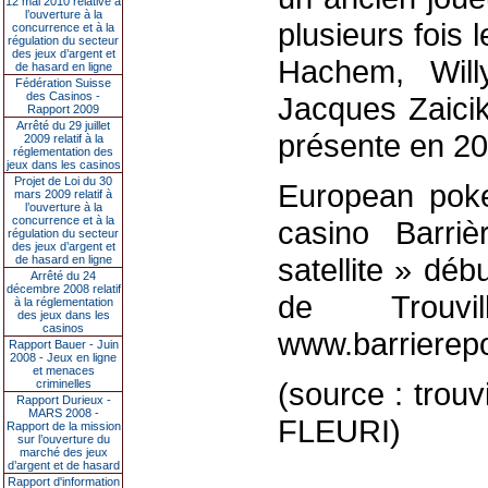
12 mai 2010 relative à
l’ouverture à la
plusieurs fois 
concurrence et à la
régulation du secteur
des jeux d’argent et
Hachem, Will
de hasard en ligne
Fédération Suisse
des Casinos -
Jacques Zaicik
Rapport 2009
Arrêté du 29 juillet
présente en 20
2009 relatif à la
réglementation des
jeux dans les casinos
Projet de Loi du 30
European poke
mars 2009 relatif à
l’ouverture à la
concurrence et à la
casino Barr
régulation du secteur
des jeux d’argent et
satellite » dé
de hasard en ligne
Arrêté du 24
décembre 2008 relatif
de Trouvi
à la réglementation
des jeux dans les
casinos
www.barrierep
Rapport Bauer - Juin
2008 - Jeux en ligne
et menaces
(source : trouvi
criminelles
Rapport Durieux -
MARS 2008 -
FLEURI)
Rapport de la mission
sur l’ouverture du
marché des jeux
d’argent et de hasard
Rapport d'information