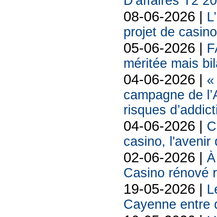
D'affaires T2 2
08-06-2026 |
L
projet de casin
05-06-2026 |
F
méritée mais bil
04-06-2026 |
«
campagne de l’A
risques d’addict
04-06-2026 |
C
casino, l'avenir
02-06-2026 |
À
Casino rénové r
19-05-2026 |
L
Cayenne entre 