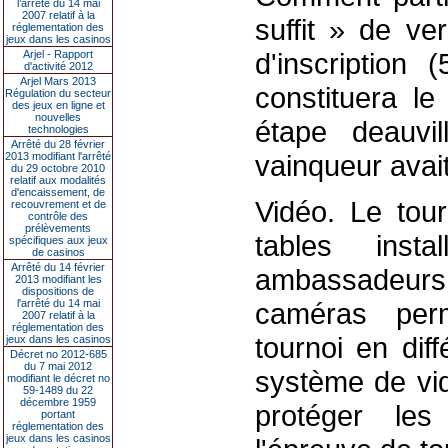
l’arrêté du 14 mai
2007 relatif à la
suffit » de ve
réglementation des
jeux dans les casinos
d'inscription
Arjel - Rapport
d'activité 2012
Arjel Mars 2013
constituera le
Régulation du secteur
des jeux en ligne et
nouvelles
étape deauvi
technologies
Arrêté du 28 février
vainqueur avai
2013 modifiant l'arrêté
du 29 octobre 2010
relatif aux modalités
d'encaissement, de
Vidéo. Le tou
recouvrement et de
contrôle des
prélèvements
tables ins
spécifiques aux jeux
de casinos
Arrêté du 14 février
ambassadeur
2013 modifiant les
dispositions de
l'arrêté du 14 mai
caméras perm
2007 relatif à la
réglementation des
tournoi en dif
jeux dans les casinos
Décret no 2012-685
du 7 mai 2012
système de vid
modifiant le décret no
59-1489 du 22
décembre 1959
protéger les
portant
réglementation des
jeux dans les casinos