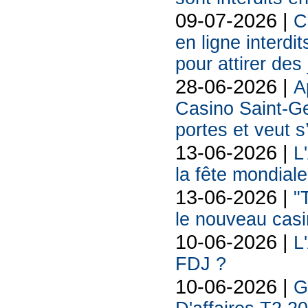
09-07-2026 |
C
en ligne interdit
pour attirer des
28-06-2026 |
A
Casino Saint-Ge
portes et veut s
13-06-2026 |
L
la fête mondiale
13-06-2026 |
"
le nouveau cas
10-06-2026 |
L
FDJ ?
10-06-2026 |
G