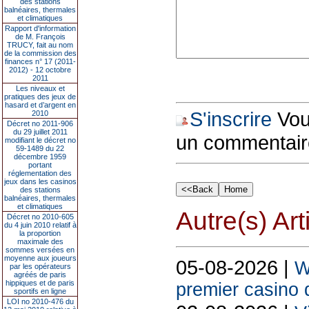
des stations
balnéaires, thermales
et climatiques
Rapport d'information
de M. François
TRUCY, fait au nom
de la commission des
finances n° 17 (2011-
2012) - 12 octobre
2011
Les niveaux et
pratiques des jeux de
hasard et d’argent en
S'inscrire
Vous
2010
Décret no 2011-906
du 29 juillet 2011
un commentair
modifiant le décret no
59-1489 du 22
décembre 1959
portant
réglementation des
jeux dans les casinos
des stations
balnéaires, thermales
et climatiques
Autre(s) Art
Décret no 2010-605
du 4 juin 2010 relatif à
la proportion
maximale des
sommes versées en
moyenne aux joueurs
05-08-2026 |
W
par les opérateurs
agréés de paris
hippiques et de paris
premier casino
sportifs en ligne
LOI no 2010-476 du