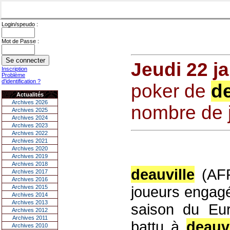
Login/speudo :
Mot de Passe :
Jeudi 22 j
Inscription
Problème
d'identification ?
poker de
de
Actualités
Archives 2026
nombre de 
Archives 2025
Archives 2024
Archives 2023
Archives 2022
Archives 2021
Archives 2020
Archives 2019
Archives 2018
deauville
(AFP
Archives 2017
Archives 2016
joueurs engagé
Archives 2015
Archives 2014
Archives 2013
saison du Eu
Archives 2012
Archives 2011
battu à
deauvi
Archives 2010