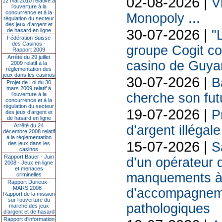
02-08-2026 |
V
12 mai 2010 relative à
l’ouverture à la
concurrence et à la
Monopoly ...
régulation du secteur
des jeux d’argent et
30-07-2026 |
de hasard en ligne
"
Fédération Suisse
des Casinos -
groupe Cogit co
Rapport 2009
Arrêté du 29 juillet
casino de Guya
2009 relatif à la
réglementation des
jeux dans les casinos
30-07-2026 |
B
Projet de Loi du 30
mars 2009 relatif à
cherche son futu
l’ouverture à la
concurrence et à la
régulation du secteur
19-07-2026 |
P
des jeux d’argent et
de hasard en ligne
Arrêté du 24
d’argent illégal
décembre 2008 relatif
à la réglementation
15-07-2026 |
S
des jeux dans les
casinos
Rapport Bauer - Juin
d’un opérateur d
2008 - Jeux en ligne
et menaces
manquements à s
criminelles
Rapport Durieux -
MARS 2008 -
d’accompagneme
Rapport de la mission
sur l’ouverture du
pathologiques
marché des jeux
d’argent et de hasard
Rapport d'information