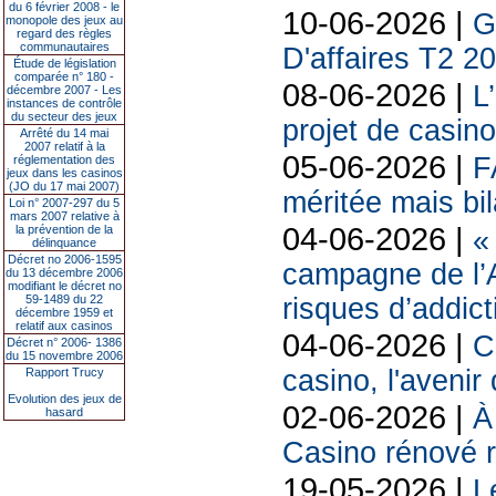
du 6 février 2008 - le
10-06-2026 |
G
monopole des jeux au
regard des règles
communautaires
D'affaires T2 2
Étude de législation
comparée n° 180 -
08-06-2026 |
L
décembre 2007 - Les
instances de contrôle
du secteur des jeux
projet de casin
Arrêté du 14 mai
2007 relatif à la
05-06-2026 |
F
réglementation des
jeux dans les casinos
(JO du 17 mai 2007)
méritée mais bil
Loi n° 2007-297 du 5
mars 2007 relative à
04-06-2026 |
la prévention de la
«
délinquance
Décret no 2006-1595
campagne de l’A
du 13 décembre 2006
modifiant le décret no
59-1489 du 22
risques d’addict
décembre 1959 et
relatif aux casinos
04-06-2026 |
C
Décret n° 2006- 1386
du 15 novembre 2006
casino, l'avenir
Rapport Trucy
Evolution des jeux de
02-06-2026 |
À
hasard
Casino rénové r
19-05-2026 |
L