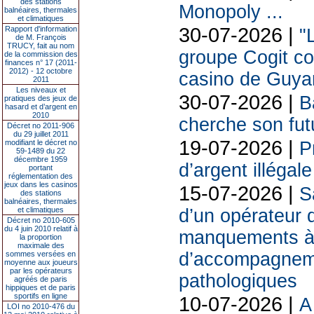
des stations
Monopoly ...
balnéaires, thermales
et climatiques
30-07-2026 |
Rapport d'information
"
de M. François
TRUCY, fait au nom
groupe Cogit co
de la commission des
finances n° 17 (2011-
2012) - 12 octobre
casino de Guya
2011
Les niveaux et
30-07-2026 |
B
pratiques des jeux de
hasard et d’argent en
2010
cherche son futu
Décret no 2011-906
du 29 juillet 2011
19-07-2026 |
modifiant le décret no
P
59-1489 du 22
décembre 1959
d’argent illégal
portant
réglementation des
jeux dans les casinos
15-07-2026 |
S
des stations
balnéaires, thermales
et climatiques
d’un opérateur d
Décret no 2010-605
du 4 juin 2010 relatif à
manquements à s
la proportion
maximale des
d’accompagneme
sommes versées en
moyenne aux joueurs
par les opérateurs
pathologiques
agréés de paris
hippiques et de paris
sportifs en ligne
10-07-2026 |
A
LOI no 2010-476 du