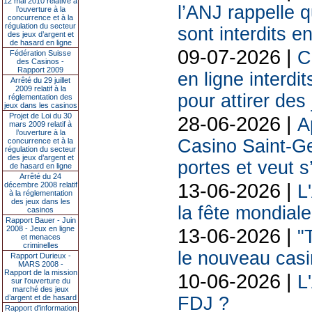
12 mai 2010 relative à
l’ANJ rappelle q
l’ouverture à la
concurrence et à la
régulation du secteur
sont interdits e
des jeux d’argent et
de hasard en ligne
09-07-2026 |
C
Fédération Suisse
des Casinos -
Rapport 2009
en ligne interdit
Arrêté du 29 juillet
2009 relatif à la
pour attirer des
réglementation des
jeux dans les casinos
Projet de Loi du 30
28-06-2026 |
A
mars 2009 relatif à
l’ouverture à la
Casino Saint-Ge
concurrence et à la
régulation du secteur
des jeux d’argent et
portes et veut s
de hasard en ligne
Arrêté du 24
13-06-2026 |
décembre 2008 relatif
L
à la réglementation
des jeux dans les
la fête mondiale
casinos
Rapport Bauer - Juin
2008 - Jeux en ligne
13-06-2026 |
"
et menaces
criminelles
le nouveau cas
Rapport Durieux -
MARS 2008 -
Rapport de la mission
10-06-2026 |
L
sur l’ouverture du
marché des jeux
d’argent et de hasard
FDJ ?
Rapport d'information