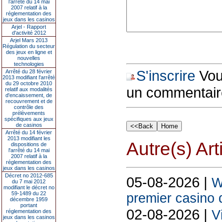
l’arrêté du 14 mai
2007 relatif à la
réglementation des
jeux dans les casinos
Arjel - Rapport
d'activité 2012
Arjel Mars 2013
Régulation du secteur
des jeux en ligne et
nouvelles
technologies
S'inscrire
Vous
Arrêté du 28 février
2013 modifiant l'arrêté
du 29 octobre 2010
un commentair
relatif aux modalités
d'encaissement, de
recouvrement et de
contrôle des
prélèvements
spécifiques aux jeux
de casinos
Arrêté du 14 février
2013 modifiant les
Autre(s) Art
dispositions de
l'arrêté du 14 mai
2007 relatif à la
réglementation des
jeux dans les casinos
Décret no 2012-685
05-08-2026 |
W
du 7 mai 2012
modifiant le décret no
59-1489 du 22
premier casino
décembre 1959
portant
02-08-2026 |
V
réglementation des
jeux dans les casinos