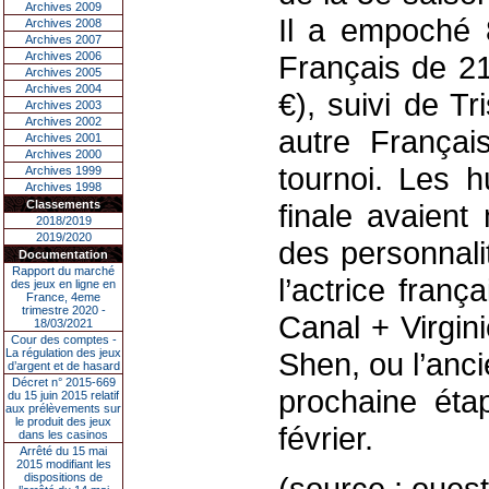
Archives 2009
Il a empoché 
Archives 2008
Archives 2007
Archives 2006
Français de 2
Archives 2005
Archives 2004
€), suivi de T
Archives 2003
Archives 2002
autre França
Archives 2001
Archives 2000
tournoi. Les h
Archives 1999
Archives 1998
Classements
finale avaient
2018/2019
2019/2020
des personnali
Documentation
Rapport du marché
l’actrice franç
des jeux en ligne en
France, 4eme
trimestre 2020 -
Canal + Virgin
18/03/2021
Cour des comptes -
La régulation des jeux
Shen, ou l’anc
d’argent et de hasard
Décret n° 2015-669
prochaine éta
du 15 juin 2015 relatif
aux prélèvements sur
le produit des jeux
février.
dans les casinos
Arrêté du 15 mai
2015 modifiant les
dispositions de
(source : ouest