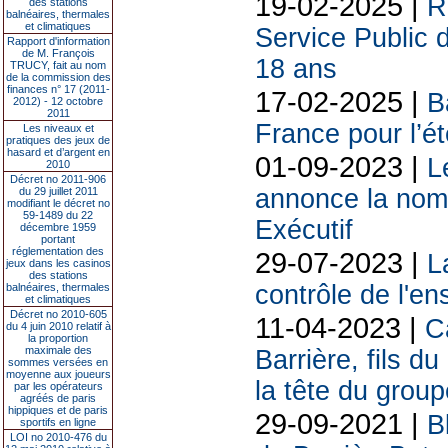
19-02-2025 |
R
des stations
balnéaires, thermales
et climatiques
Service Public 
Rapport d'information
de M. François
18 ans
TRUCY, fait au nom
de la commission des
finances n° 17 (2011-
17-02-2025 |
B
2012) - 12 octobre
2011
France pour l’é
Les niveaux et
pratiques des jeux de
hasard et d’argent en
01-09-2023 |
L
2010
Décret no 2011-906
annonce la nom
du 29 juillet 2011
modifiant le décret no
59-1489 du 22
Exécutif
décembre 1959
portant
réglementation des
29-07-2023 |
L
jeux dans les casinos
des stations
contrôle de l'e
balnéaires, thermales
et climatiques
Décret no 2010-605
11-04-2023 |
C
du 4 juin 2010 relatif à
la proportion
maximale des
Barrière, fils 
sommes versées en
moyenne aux joueurs
la tête du group
par les opérateurs
agréés de paris
hippiques et de paris
29-09-2021 |
B
sportifs en ligne
LOI no 2010-476 du