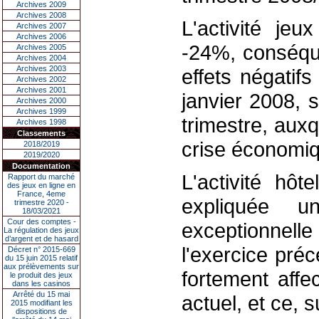
Archives 2009
Archives 2008
L'activité je
Archives 2007
Archives 2006
-24%, conséque
Archives 2005
Archives 2004
Archives 2003
effets négatifs
Archives 2002
Archives 2001
janvier 2008, 
Archives 2000
Archives 1999
trimestre, auxq
Archives 1998
Classements
crise économiq
2018/2019
2019/2020
Documentation
L'activité hôt
Rapport du marché
des jeux en ligne en
France, 4eme
expliquée u
trimestre 2020 -
18/03/2021
Cour des comptes -
exceptionnel
La régulation des jeux
d’argent et de hasard
l'exercice préc
Décret n° 2015-669
du 15 juin 2015 relatif
aux prélèvements sur
fortement affe
le produit des jeux
dans les casinos
Arrêté du 15 mai
actuel, et ce, 
2015 modifiant les
dispositions de