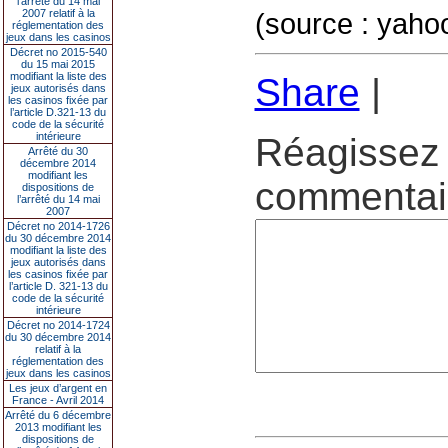
l’arrêté du 14 mai
2007 relatif à la
(source : yaho
réglementation des
jeux dans les casinos
Décret no 2015-540
du 15 mai 2015
modifiant la liste des
Share
|
jeux autorisés dans
les casinos fixée par
l’article D.321-13 du
code de la sécurité
intérieure
Réagissez 
Arrêté du 30
décembre 2014
modifiant les
commentair
dispositions de
l’arrêté du 14 mai
2007
Décret no 2014-1726
du 30 décembre 2014
modifiant la liste des
jeux autorisés dans
les casinos fixée par
l’article D. 321-13 du
code de la sécurité
intérieure
Décret no 2014-1724
du 30 décembre 2014
relatif à la
réglementation des
jeux dans les casinos
Les jeux d’argent en
France - Avril 2014
Arrêté du 6 décembre
2013 modifiant les
dispositions de