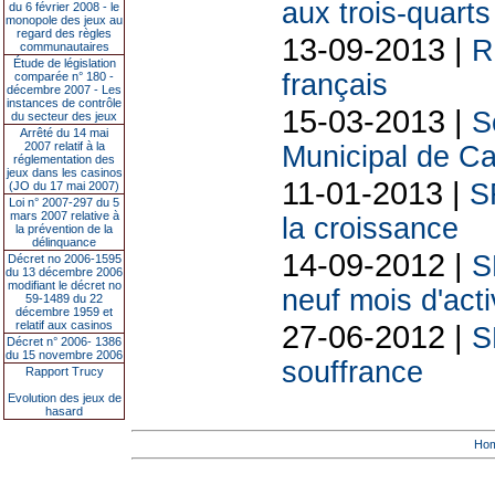
aux trois-quarts
du 6 février 2008 - le
monopole des jeux au
regard des règles
13-09-2013 |
R
communautaires
Étude de législation
français
comparée n° 180 -
décembre 2007 - Les
instances de contrôle
15-03-2013 |
S
du secteur des jeux
Arrêté du 14 mai
2007 relatif à la
Municipal de C
réglementation des
jeux dans les casinos
11-01-2013 |
SF
(JO du 17 mai 2007)
Loi n° 2007-297 du 5
mars 2007 relative à
la croissance
la prévention de la
délinquance
14-09-2012 |
S
Décret no 2006-1595
du 13 décembre 2006
modifiant le décret no
neuf mois d'acti
59-1489 du 22
décembre 1959 et
relatif aux casinos
27-06-2012 |
S
Décret n° 2006- 1386
du 15 novembre 2006
souffrance
Rapport Trucy
Evolution des jeux de
hasard
Ho