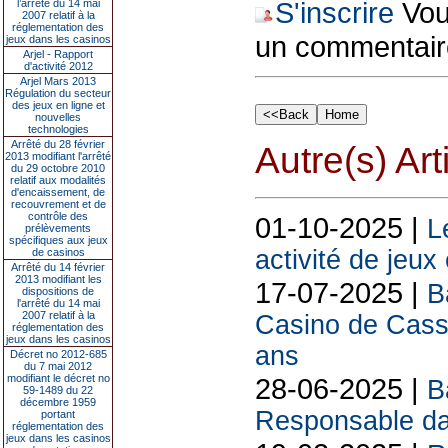
S'inscrire
Vous
l’arrêté du 14 mai
2007 relatif à la
réglementation des
un commentair
jeux dans les casinos
Arjel - Rapport
d'activité 2012
Arjel Mars 2013
Régulation du secteur
des jeux en ligne et
nouvelles
technologies
Arrêté du 28 février
Autre(s) Art
2013 modifiant l'arrêté
du 29 octobre 2010
relatif aux modalités
d'encaissement, de
recouvrement et de
contrôle des
01-10-2025 |
L
prélèvements
spécifiques aux jeux
activité de jeux
de casinos
Arrêté du 14 février
2013 modifiant les
17-07-2025 |
B
dispositions de
l'arrêté du 14 mai
2007 relatif à la
Casino de Cassi
réglementation des
jeux dans les casinos
ans
Décret no 2012-685
du 7 mai 2012
modifiant le décret no
28-06-2025 |
B
59-1489 du 22
décembre 1959
Responsable da
portant
réglementation des
jeux dans les casinos