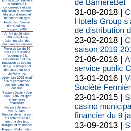
de BarrièreBet
12 mai 2010 relative à
l’ouverture à la
concurrence et à la
31-08-2018 |
C
régulation du secteur
des jeux d’argent et
de hasard en ligne
Hotels Group s’a
Fédération Suisse
des Casinos -
de distribution
Rapport 2009
Arrêté du 29 juillet
23-02-2018 |
2009 relatif à la
C
réglementation des
jeux dans les casinos
saison 2016-20
Projet de Loi du 30
mars 2009 relatif à
l’ouverture à la
21-06-2016 |
A
concurrence et à la
régulation du secteur
service public C
des jeux d’argent et
de hasard en ligne
Arrêté du 24
13-01-2016 |
V
décembre 2008 relatif
à la réglementation
des jeux dans les
Société Fermiè
casinos
Rapport Bauer - Juin
23-01-2015 |
S
2008 - Jeux en ligne
et menaces
criminelles
casino municipa
Rapport Durieux -
MARS 2008 -
financier du 9 j
Rapport de la mission
sur l’ouverture du
marché des jeux
13-09-2013 |
S
d’argent et de hasard
Rapport d'information