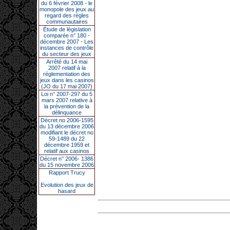
du 6 février 2008 - le
monopole des jeux au
regard des règles
communautaires
Étude de législation
comparée n° 180 -
décembre 2007 - Les
instances de contrôle
du secteur des jeux
Arrêté du 14 mai
2007 relatif à la
réglementation des
jeux dans les casinos
(JO du 17 mai 2007)
Loi n° 2007-297 du 5
mars 2007 relative à
la prévention de la
délinquance
Décret no 2006-1595
du 13 décembre 2006
modifiant le décret no
59-1489 du 22
décembre 1959 et
relatif aux casinos
Décret n° 2006- 1386
du 15 novembre 2006
Rapport Trucy
Evolution des jeux de
hasard