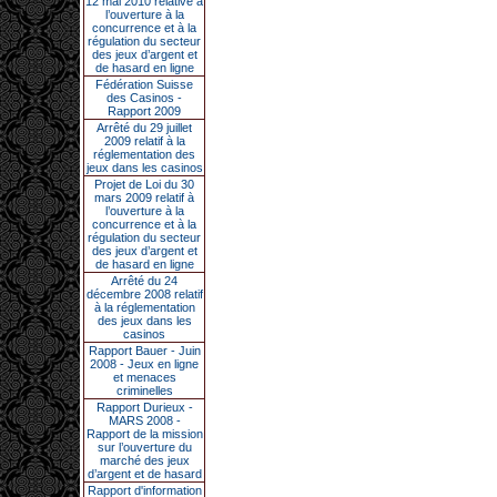
12 mai 2010 relative à
l’ouverture à la
concurrence et à la
régulation du secteur
des jeux d’argent et
de hasard en ligne
Fédération Suisse
des Casinos -
Rapport 2009
Arrêté du 29 juillet
2009 relatif à la
réglementation des
jeux dans les casinos
Projet de Loi du 30
mars 2009 relatif à
l’ouverture à la
concurrence et à la
régulation du secteur
des jeux d’argent et
de hasard en ligne
Arrêté du 24
décembre 2008 relatif
à la réglementation
des jeux dans les
casinos
Rapport Bauer - Juin
2008 - Jeux en ligne
et menaces
criminelles
Rapport Durieux -
MARS 2008 -
Rapport de la mission
sur l’ouverture du
marché des jeux
d’argent et de hasard
Rapport d'information