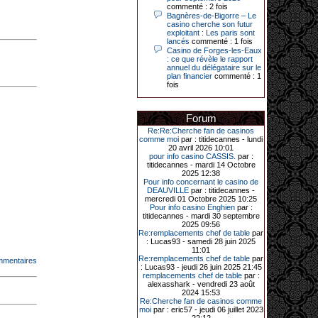
Le plus gros gain gagné depuis plus
commenté : 2 fois
de 20 ans dans l’établissement.
Bagnères-de-Bigorre – Le
casino cherche son futur
exploitant : Les paris sont
lancés
commenté : 1 fois
Casino de Forges-les-Eaux
31-03-2026|
: ce que révèle le rapport
annuel du délégataire sur le
Série de jackpots au casino JOA de
plan financier
commenté : 1
Gujan-Mestras : ce mois de mars a
fois
été fructueux pour quelques
joueurs. D’abord avec 44 207 euros
remportés le dimanche 22 mars sur
une machine à sous pour une mise
Forum
initiale de 5,28 €. Puis quelques
jours plus tard, le vendredi 27 mars,
Re:Re:Cherche fan de casinos
un joueur a décroché 12 086 euros
comme moi
par : titidecannes - lundi
sur une autre machine à sous.
20 avril 2026 10:01
pour info casino CASSIS.
par :
Enfin, troisième et dernier jackpot,
titidecannes - mardi 14 Octobre
record cette fois-ci, le samedi 28
2025 12:38
mars dernier. Quelque 111 322
Pour info concernant le casino de
euros ont été remportés sur la table
DEAUVILLE
par : titidecannes -
d’Ultimate Texas Hold’em Poker,
mercredi 01 Octobre 2025 10:25
grâce à une mise de 5 euros sur la
Pour info casino Enghien
par :
case bonus et une quinte flush
titidecannes - mardi 30 septembre
royale. Ces gains ont été annoncés
2025 09:56
dans un communiqué diffusé par le
Re:remplacements chef de table
par
casino ce lundi 30 mars en soirée.
: Lucas93 - samedi 28 juin 2025
11:01
Re:remplacements chef de table
par
mmentaires
: Lucas93 - jeudi 26 juin 2025 21:45
remplacements chef de table
par :
11-01-2026|
alexasshark - vendredi 23 août
2024 15:53
Dimanche 11 janvier, en soirée, une
Re:Cherche fan de casinos comme
cliente retraitée de 78 ans, habitant
moi
par : eric57 - jeudi 06 juillet 2023
Trémuson, a eu l’énorme surprise