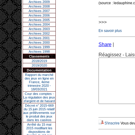
Archives 2009
(source : ledauphine
Archives 2008
Archives 2007
Archives 2006
Archives 2005
>>>
Archives 2004
Archives 2003
En savoir plus
Archives 2002
Archives 2001
Archives 2000
Share
|
Archives 1999
Archives 1998
Réagissez - Lais
Classements
2018/2019
2019/2020
Documentation
Rapport du marché
des jeux en ligne en
France, 4eme
trimestre 2020 -
18/03/2021
Cour des comptes -
La régulation des jeux
d’argent et de hasard
Décret n° 2015-669
du 15 juin 2015 relatif
aux prélèvements sur
le produit des jeux
dans les casinos
S'inscrire
Vous deve
Arrêté du 15 mai
2015 modifiant les
dispositions de