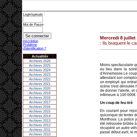
Login/speudo :
Mot de Passe :
Mercredi 8 juillet
Inscription
: Ils braquent le c
Problème
d'identification ?
Actualités
Archives 2026
Moins spectaculaire qu
Archives 2025
eu lieu dans la soir
Archives 2024
d'Annemasse.Le coup d
Archives 2023
attendant son complice
Archives 2022
un employé qui entrait
Archives 2021
scène s'est déroulée h
Archives 2020
de donner l'alerte, et
Archives 2019
inférieure à 100 000€ 
Archives 2018
Archives 2017
Un coup de feu tiré
Archives 2016
En courant pour rejo
Archives 2015
quiconque de tenter de
Archives 2014
Monthoux. La police j
Archives 2013
été retrouvée brûlée à
Archives 2012
récupéré un autre véhi
Archives 2011
passé début avril, le 
Archives 2010