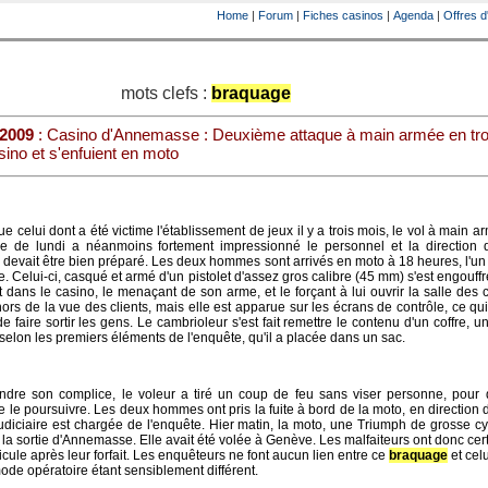
Home
|
Forum
|
Fiches casinos
|
Agenda
|
Offres d
mots clefs :
braquage
 2009
: Casino d'Annemasse : Deuxième attaque à main armée en tro
asino et s'enfuient en moto
e celui dont a été victime l'établissement de jeux il y a trois mois, le vol à main a
ée de lundi a néanmoins fortement impressionné le personnel et la direction 
evait être bien préparé. Les deux hommes sont arrivés en moto à 18 heures, l'u
. Celui-ci, casqué et armé d'un pistolet d'assez gros calibre (45 mm) s'est engouffr
 dans le casino, le menaçant de son arme, et le forçant à lui ouvrir la salle des c
ors de la vue des clients, mais elle est apparue sur les écrans de contrôle, ce qu
 de faire sortir les gens. Le cambrioleur s'est fait remettre le contenu d'un coffre,
selon les premiers éléments de l'enquête, qu'il a placée dans un sac.
indre son complice, le voleur a tiré un coup de feu sans viser personne, pour 
 le poursuivre. Les deux hommes ont pris la fuite à bord de la moto, en direction 
udiciaire est chargée de l'enquête. Hier matin, la moto, une Triumph de grosse cy
 la sortie d'Annemasse. Elle avait été volée à Genève. Les malfaiteurs ont donc ce
cule après leur forfait. Les enquêteurs ne font aucun lien entre ce
braquage
et celu
mode opératoire étant sensiblement différent.