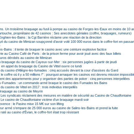
 ans. Un troisième braquage au fusil à pompe au casino de Forges-les-Eaux en moins de 10 a
artouche, propriétaire de 42 casinos : Ses anecdotes géniales (coffre, braquages, rumeurs)
nghien-les-Bains : la Cgt Barrière réclame une réaction de la direction
é du casino de Mimizan soupçonné d'avoir volé 100 000 euros dans le coffre-fort en passant
e
s-Bains : il tente de braquer le casino avec une ceinture explosive factice
e au Casino Café de Paris : de la prison ferme pour avoir joué avec des faux billets
uros dérobés au casino de Mimizan
 braquage du casino de Cayeux-sur-Mer : six personnes jugées à partir de jeudi
 en appel du braquage du Casino de Vittel ouvre ce lundi
du casino d'Allègre-les-fumades : cinq accusés devant la cour d’assises du Gard
i, le coffre où il y a 50 millions !" : pourquoi arnaquer les casinos est devenu mission impossibl
aient des appartements pour y organiser des parties de poker : cinq personnes interpellées
es-Fumades : un commando armé braque le casino des Fumades les Bains
u casino de Vittel en 2017 : trois individus interpellés
Braquage au casino de Meyrin
- Les syndicats réclament des mesures en matière de sécurité au Casino de Chaudfontaine
 Le casino de Chaudfontaine victime d'un braquage mardi soir
vence : le Pasino mise 15 M€ sur son lifting
ur armé s'empare de 25 000 euros au casino de Salins-les-Bains et prend la fuite
até au casino d'Évian, le coffre-fort était trop résistant