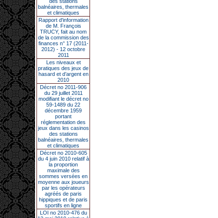
des stations
balnéaires, thermales
et climatiques
Rapport d'information
de M. François
TRUCY, fait au nom
de la commission des
finances n° 17 (2011-
2012) - 12 octobre
2011
Les niveaux et
pratiques des jeux de
hasard et d’argent en
2010
Décret no 2011-906
du 29 juillet 2011
modifiant le décret no
59-1489 du 22
décembre 1959
portant
réglementation des
jeux dans les casinos
des stations
balnéaires, thermales
et climatiques
Décret no 2010-605
du 4 juin 2010 relatif à
la proportion
maximale des
sommes versées en
moyenne aux joueurs
par les opérateurs
agréés de paris
hippiques et de paris
sportifs en ligne
LOI no 2010-476 du