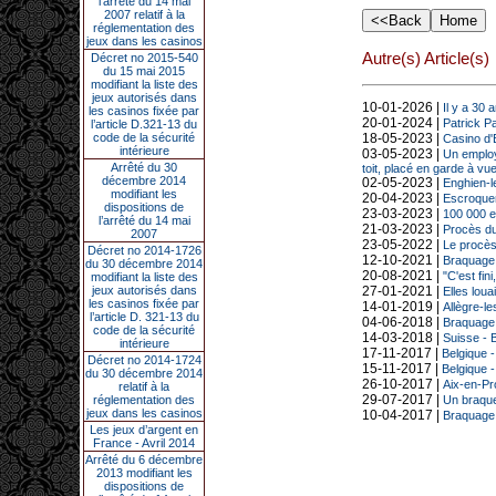
l’arrêté du 14 mai
2007 relatif à la
réglementation des
jeux dans les casinos
Autre(s) Article(s)
Décret no 2015-540
du 15 mai 2015
modifiant la liste des
jeux autorisés dans
10-01-2026 |
Il y a 30
les casinos fixée par
20-01-2024 |
Patrick P
l’article D.321-13 du
code de la sécurité
18-05-2023 |
Casino d'E
intérieure
03-05-2023 |
Un employ
Arrêté du 30
toit, placé en garde à vu
décembre 2014
02-05-2023 |
Enghien-le
modifiant les
20-04-2023 |
Escroqueri
dispositions de
23-03-2023 |
100 000 e
l’arrêté du 14 mai
21-03-2023 |
Procès du
2007
23-05-2022 |
Le procès
Décret no 2014-1726
12-10-2021 |
Braquage 
du 30 décembre 2014
20-08-2021 |
"C'est fin
modifiant la liste des
jeux autorisés dans
27-01-2021 |
Elles lou
les casinos fixée par
14-01-2019 |
Allègre-l
l’article D. 321-13 du
04-06-2018 |
Braquage d
code de la sécurité
14-03-2018 |
Suisse - 
intérieure
17-11-2017 |
Belgique 
Décret no 2014-1724
15-11-2017 |
Belgique -
du 30 décembre 2014
26-10-2017 |
Aix-en-Pro
relatif à la
29-07-2017 |
réglementation des
Un braque
jeux dans les casinos
10-04-2017 |
Braquage r
Les jeux d’argent en
France - Avril 2014
Arrêté du 6 décembre
2013 modifiant les
dispositions de