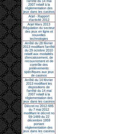
l’arrêté du 14 mai
2007 relatif à la
réglementation des
jeux dans les casinos
Arjel - Rapport
d'activité 2012
Arjel Mars 2013
Régulation du secteur
des jeux en ligne et
nouvelles
technologies
Arrêté du 28 février
2013 modifiant l'arrêté
du 29 octobre 2010
relatif aux modalités
d'encaissement, de
recouvrement et de
contrôle des
prélèvements
spécifiques aux jeux
de casinos
Arrêté du 14 février
2013 modifiant les
dispositions de
l'arrêté du 14 mai
2007 relatif à la
réglementation des
jeux dans les casinos
Décret no 2012-685
du 7 mai 2012
modifiant le décret no
59-1489 du 22
décembre 1959
portant
réglementation des
jeux dans les casinos