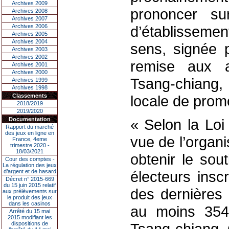
Archives 2009
prononcer sur
Archives 2008
Archives 2007
Archives 2006
d’établisseme
Archives 2005
Archives 2004
sens, signée p
Archives 2003
Archives 2002
remise aux au
Archives 2001
Archives 2000
Tsang-chiang, 
Archives 1999
Archives 1998
Classements
locale de prom
2018/2019
2019/2020
Documentation
« Selon la Loi
Rapport du marché
des jeux en ligne en
vue de l’organi
France, 4eme
trimestre 2020 -
18/03/2021
obtenir le sou
Cour des comptes -
La régulation des jeux
d’argent et de hasard
électeurs inscr
Décret n° 2015-669
du 15 juin 2015 relatif
des dernières é
aux prélèvements sur
le produit des jeux
dans les casinos
au moins 354
Arrêté du 15 mai
2015 modifiant les
dispositions de
Tsang-chiang. 