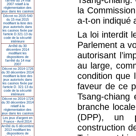
l’arrêté du 14 mai
2007 relatif à la
la Commission 
réglementation des
jeux dans les casinos
Décret no 2015-540
a-t-on indiqué a
du 15 mai 2015
modifiant la liste des
jeux autorisés dans
les casinos fixée par
La loi interdit
l’article D.321-13 du
code de la sécurité
intérieure
Parlement a vo
Arrêté du 30
décembre 2014
autorisant l’im
modifiant les
dispositions de
l’arrêté du 14 mai
au large, com
2007
Décret no 2014-1726
du 30 décembre 2014
condition que 
modifiant la liste des
jeux autorisés dans
faveur de ce p
les casinos fixée par
l’article D. 321-13 du
code de la sécurité
Tsang-chiang e
intérieure
Décret no 2014-1724
du 30 décembre 2014
branche locale
relatif à la
réglementation des
jeux dans les casinos
(DPP), un p
Les jeux d’argent en
France - Avril 2014
construction d
Arrêté du 6 décembre
2013 modifiant les
dispositions de