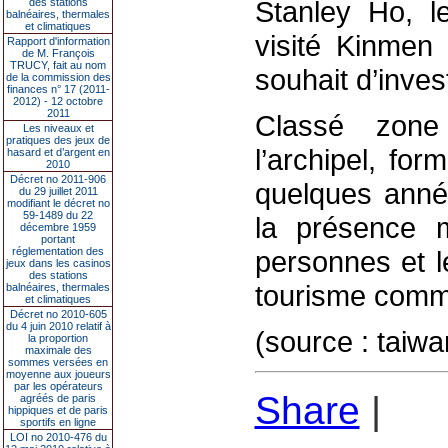
Stanley Ho, l
des stations
balnéaires, thermales
et climatiques
visité Kinmen 
Rapport d'information
de M. François
TRUCY, fait au nom
souhait d’invest
de la commission des
finances n° 17 (2011-
2012) - 12 octobre
2011
Classé zone
Les niveaux et
pratiques des jeux de
l’archipel, for
hasard et d’argent en
2010
Décret no 2011-906
quelques année
du 29 juillet 2011
modifiant le décret no
59-1489 du 22
la présence m
décembre 1959
portant
réglementation des
personnes et l
jeux dans les casinos
des stations
tourisme comm
balnéaires, thermales
et climatiques
Décret no 2010-605
du 4 juin 2010 relatif à
(source : taiwa
la proportion
maximale des
sommes versées en
moyenne aux joueurs
par les opérateurs
Share
|
agréés de paris
hippiques et de paris
sportifs en ligne
LOI no 2010-476 du