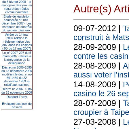
du 6 février 2008 - le
Autre(s) Art
monopole des jeux au
regard des règles
communautaires
Étude de législation
comparée n° 180 -
décembre 2007 - Les
09-07-2012 |
T
instances de contrôle
du secteur des jeux
Arrêté du 14 mai
construit à Mat
2007 relatif à la
réglementation des
28-09-2009 |
L
jeux dans les casinos
(JO du 17 mai 2007)
Loi n° 2007-297 du 5
contre les casi
mars 2007 relative à
la prévention de la
28-08-2009 |
délinquance
A
Décret no 2006-1595
du 13 décembre 2006
aussi voter l’ins
modifiant le décret no
59-1489 du 22
décembre 1959 et
14-08-2009 |
P
relatif aux casinos
Décret n° 2006- 1386
casino le 26 se
du 15 novembre 2006
Rapport Trucy
28-07-2009 |
T
Evolution des jeux de
hasard
croupier à Taipe
27-03-2008 |
L