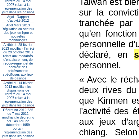
Taiwan est bi
l’arrêté du 14 mai
2007 relatif à la
réglementation des
sur la convict
jeux dans les casinos
Arjel - Rapport
tranchée par l
d'activité 2012
Arjel Mars 2013
Régulation du secteur
qu’en fonction
des jeux en ligne et
nouvelles
technologies
personnelle d’u
Arrêté du 28 février
2013 modifiant l'arrêté
déclaré, en
s
du 29 octobre 2010
relatif aux modalités
d'encaissement, de
personnel.
recouvrement et de
contrôle des
prélèvements
spécifiques aux jeux
« Avec le réch
de casinos
Arrêté du 14 février
2013 modifiant les
deux rives du 
dispositions de
l'arrêté du 14 mai
que Kinmen es
2007 relatif à la
réglementation des
jeux dans les casinos
l’activité des 
Décret no 2012-685
du 7 mai 2012
modifiant le décret no
aux jeux d’ar
59-1489 du 22
décembre 1959
portant
chiang. Selon
réglementation des
jeux dans les casinos