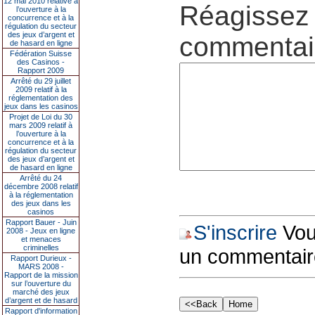
12 mai 2010 relative à
Réagissez 
l’ouverture à la
concurrence et à la
régulation du secteur
des jeux d’argent et
commentair
de hasard en ligne
Fédération Suisse
des Casinos -
Rapport 2009
Arrêté du 29 juillet
2009 relatif à la
réglementation des
jeux dans les casinos
Projet de Loi du 30
mars 2009 relatif à
l’ouverture à la
concurrence et à la
régulation du secteur
des jeux d’argent et
de hasard en ligne
Arrêté du 24
décembre 2008 relatif
à la réglementation
des jeux dans les
casinos
Rapport Bauer - Juin
S'inscrire
Vous
2008 - Jeux en ligne
et menaces
criminelles
un commentair
Rapport Durieux -
MARS 2008 -
Rapport de la mission
sur l’ouverture du
marché des jeux
d’argent et de hasard
Rapport d'information