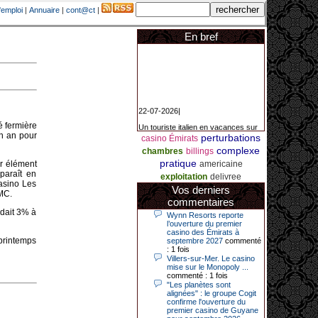
'emploi
|
Annuaire
|
cont@ct
|
En bref
22-07-2026|
Un touriste italien en vacances sur
é fermière
la Côte d’Azur a remporté un
un an pour
perturbations
casino Émirats
jackpot exceptionnel de 84.631
euros dans la nuit de samedi à
complexe
chambres
billings
dimanche au Casino Barrière Le
pratique
er élément
americaine
Croisette à Cannes. Il s’agit d’un
nouveau record de gains de l’année
paraît en
exploitation
delivree
2026 pour cet établissement.
casino Les
Vos derniers
MC.
commentaires
édait 3% à
Wynn Resorts reporte
14-04-2026|
l’ouverture du premier
casino des Émirats à
Dimanche 12 avril 2026, cette date
 printemps
septembre 2027
commenté
restera gravée dans la mémoire de
: 1 fois
ce joueur du casino de Saint-Quay-
Villers-sur-Mer. Le casino
Portrieux (Côtes-d’Armor).
mise sur le Monopoly ...
commenté : 1 fois
Ce quinquagénaire, habitant Plouha
"Les planètes sont
mais souhaitant garder l’anonymat,
alignées" : le groupe Cogit
a eu l’énorme surprise de décrocher
confirme l'ouverture du
un jackpot record de 82 426 €.
premier casino de Guyane