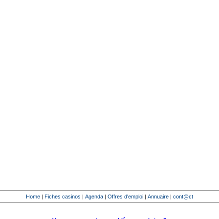
Home
|
Fiches casinos
|
Agenda
|
Offres d'emploi
|
Annuaire
|
cont@ct