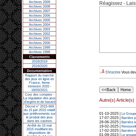
Archives 2009
Réagissez - Lais
Archives 2008
Archives 2007
Archives 2006
Archives 2005
Archives 2004
Archives 2003
Archives 2002
Archives 2001
Archives 2000
Archives 1999
Archives 1998
Classements
2018/2019
2019/2020
Documentation
S'inscrire
Vous deve
Rapport du marché
des jeux en ligne en
France, 4eme
trimestre 2020 -
18/03/2021
Cour des comptes -
La régulation des jeux
Autre(s) Article(s)
d’argent et de hasard
Décret n° 2015-669
du 15 juin 2015 relatif
01-10-2025 |
aux prélèvements sur
Le Groupe 
le produit des jeux
17-07-2025 |
Barrière p
dans les casinos
28-06-2025 |
Barrière 
Arrêté du 15 mai
19-02-2025 |
Renouvell
2015 modifiant les
17-02-2025 |
Barrière 
dispositions de
01-09-2023 |
Le groupe