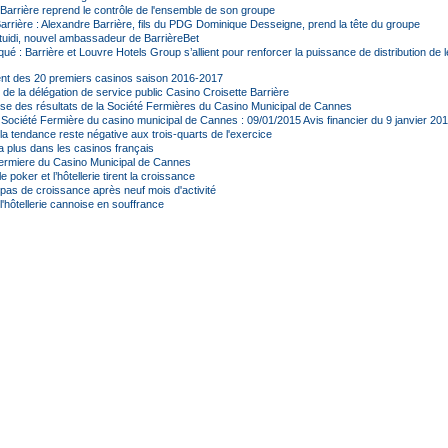
 Barrière reprend le contrôle de l'ensemble de son groupe
rrière : Alexandre Barrière, fils du PDG Dominique Desseigne, prend la tête du groupe
tuidi, nouvel ambassadeur de BarrièreBet
 : Barrière et Louvre Hotels Group s’allient pour renforcer la puissance de distribution de l
t des 20 premiers casinos saison 2016-2017
n de la délégation de service public Casino Croisette Barrière
se des résultats de la Société Fermières du Casino Municipal de Cannes
ociété Fermière du casino municipal de Cannes : 09/01/2015 Avis financier du 9 janvier 20
a tendance reste négative aux trois-quarts de l'exercice
a plus dans les casinos français
ermiere du Casino Municipal de Cannes
 poker et l’hôtellerie tirent la croissance
as de croissance après neuf mois d'activité
'hôtellerie cannoise en souffrance