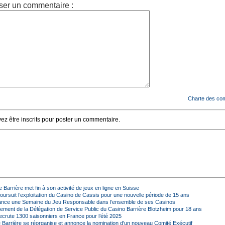
ser un commentaire :
Charte des co
z être inscrits pour poster un commentaire.
Barrière met fin à son activité de jeux en ligne en Suisse
oursuit l’exploitation du Casino de Cassis pour une nouvelle période de 15 ans
lance une Semaine du Jeu Responsable dans l’ensemble de ses Casinos
ement de la Délégation de Service Public du Casino Barrière Blotzheim pour 18 ans
recrute 1300 saisonniers en France pour l’été 2025
 Barrière se réorganise et annonce la nomination d'un nouveau Comité Exécutif