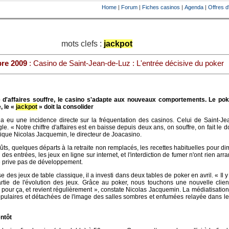
Home
|
Forum
|
Fiches casinos
|
Agenda
|
Offres d
mots clefs :
jackpot
re 2009
: Casino de Saint-Jean-de-Luz : L'entrée décisive du poker
e d'affaires souffre, le casino s'adapte aux nouveaux comportements. Le pok
, le «
jackpot
» doit la consolider
a eu une incidence directe sur la fréquentation des casinos. Celui de Saint-Je
e. « Notre chiffre d'affaires est en baisse depuis deux ans, on souffre, on fait le d
lique Nicolas Jacquemin, le directeur de Joacasino.
ûts, quelques départs à la retraite non remplacés, les recettes habituelles pour di
es entrées, les jeux en ligne sur internet, et l'interdiction de fumer n'ont rien arr
se prive pas de développement.
 des jeux de table classique, il a investi dans deux tables de poker en avril. « Il y
rtie de l'évolution des jeux. Grâce au poker, nous touchons une nouvelle clien
e pour ça, et revient régulièrement », constate Nicolas Jacquemin. La médiatisatio
opulaires et détachées de l'image des salles sombres et enfumées relayée dans le
ntôt