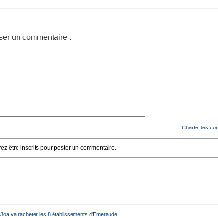
ser un commentaire :
Charte des co
z être inscrits pour poster un commentaire.
 Joa va racheter les 8 établissements d'Emeraude