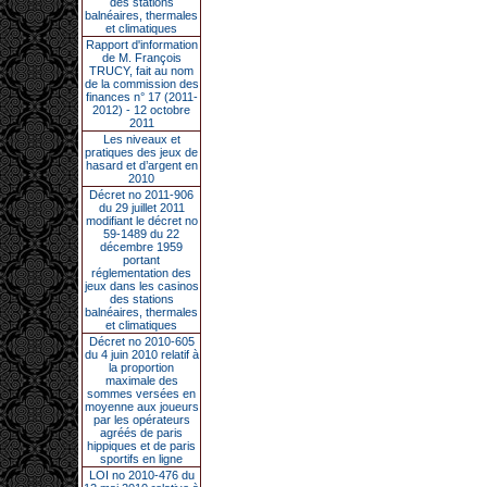
des stations
balnéaires, thermales
et climatiques
Rapport d'information
de M. François
TRUCY, fait au nom
de la commission des
finances n° 17 (2011-
2012) - 12 octobre
2011
Les niveaux et
pratiques des jeux de
hasard et d’argent en
2010
Décret no 2011-906
du 29 juillet 2011
modifiant le décret no
59-1489 du 22
décembre 1959
portant
réglementation des
jeux dans les casinos
des stations
balnéaires, thermales
et climatiques
Décret no 2010-605
du 4 juin 2010 relatif à
la proportion
maximale des
sommes versées en
moyenne aux joueurs
par les opérateurs
agréés de paris
hippiques et de paris
sportifs en ligne
LOI no 2010-476 du