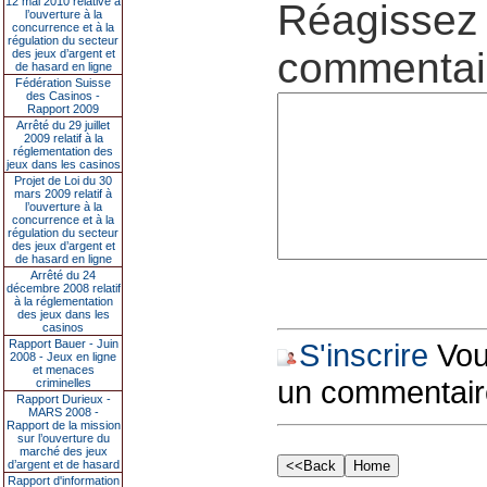
12 mai 2010 relative à
Réagissez 
l’ouverture à la
concurrence et à la
régulation du secteur
commentair
des jeux d’argent et
de hasard en ligne
Fédération Suisse
des Casinos -
Rapport 2009
Arrêté du 29 juillet
2009 relatif à la
réglementation des
jeux dans les casinos
Projet de Loi du 30
mars 2009 relatif à
l’ouverture à la
concurrence et à la
régulation du secteur
des jeux d’argent et
de hasard en ligne
Arrêté du 24
décembre 2008 relatif
à la réglementation
des jeux dans les
casinos
Rapport Bauer - Juin
S'inscrire
Vous
2008 - Jeux en ligne
et menaces
un commentair
criminelles
Rapport Durieux -
MARS 2008 -
Rapport de la mission
sur l’ouverture du
marché des jeux
d’argent et de hasard
Rapport d'information