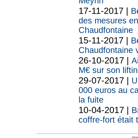
Meyrin
17-11-2017 |
B
des mesures en 
Chaudfontaine
15-11-2017 |
B
Chaudfontaine v
26-10-2017 |
A
M€ sur son lifti
29-07-2017 |
U
000 euros au ca
la fuite
10-04-2017 |
B
coffre-fort était
Ho