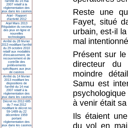
l’arrêté du 14 mai
2007 relatif à la
réglementation des
Reste une que
jeux dans les casinos
Arjel - Rapport
Fayet, situé d
d'activité 2012
Arjel Mars 2013
Régulation du secteur
urbain, est-il l
des jeux en ligne et
nouvelles
technologies
mal intentionn
Arrêté du 28 février
2013 modifiant l'arrêté
du 29 octobre 2010
Présent sur l
relatif aux modalités
d'encaissement, de
recouvrement et de
directeur du
contrôle des
prélèvements
spécifiques aux jeux
moindre détail
de casinos
Arrêté du 14 février
2013 modifiant les
Samu est inte
dispositions de
l'arrêté du 14 mai
2007 relatif à la
psychologique 
réglementation des
jeux dans les casinos
à venir était sa 
Décret no 2012-685
du 7 mai 2012
modifiant le décret no
59-1489 du 22
Ils étaient u
décembre 1959
portant
réglementation des
du vol en mai
jeux dans les casinos