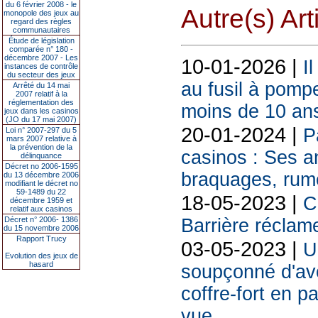
du 6 février 2008 - le
Autre(s) Art
monopole des jeux au
regard des règles
communautaires
Étude de législation
comparée n° 180 -
décembre 2007 - Les
10-01-2026 |
I
instances de contrôle
du secteur des jeux
au fusil à pomp
Arrêté du 14 mai
2007 relatif à la
réglementation des
moins de 10 an
jeux dans les casinos
(JO du 17 mai 2007)
20-01-2024 |
P
Loi n° 2007-297 du 5
mars 2007 relative à
la prévention de la
casinos : Ses a
délinquance
Décret no 2006-1595
braquages, rum
du 13 décembre 2006
modifiant le décret no
59-1489 du 22
18-05-2023 |
C
décembre 1959 et
relatif aux casinos
Décret n° 2006- 1386
Barrière réclame
du 15 novembre 2006
Rapport Trucy
03-05-2023 |
U
Evolution des jeux de
hasard
soupçonné d'avo
coffre-fort en p
vue