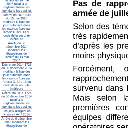
l’arrêté du 14 mai
Pas de rappr
2007 relatif à la
réglementation des
armée de juill
jeux dans les casinos
Décret no 2015-540
du 15 mai 2015
modifiant la liste des
Selon des témoi
jeux autorisés dans
les casinos fixée par
l’article D.321-13 du
très rapidement
code de la sécurité
intérieure
d'après les pr
Arrêté du 30
décembre 2014
modifiant les
moins physiqu
dispositions de
l’arrêté du 14 mai
2007
Décret no 2014-1726
Forcément, 
du 30 décembre 2014
modifiant la liste des
jeux autorisés dans
rapprochemen
les casinos fixée par
l’article D. 321-13 du
survenu dans la
code de la sécurité
intérieure
Décret no 2014-1724
Mais selon la
du 30 décembre 2014
relatif à la
réglementation des
premières cons
jeux dans les casinos
Les jeux d’argent en
équipes différ
France - Avril 2014
Arrêté du 6 décembre
2013 modifiant les
opératoires sem
dispositions de