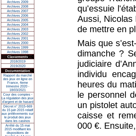
Archives 2009
qu'essuie l'ét
Archives 2008
Archives 2007
Archives 2006
Aussi, Nicolas 
Archives 2005
Archives 2004
de mettre en p
Archives 2003
Archives 2002
Archives 2001
Mais que s'est
Archives 2000
Archives 1999
dimanche ? Sel
Archives 1998
Classements
judiciaire d'A
2018/2019
2019/2020
Documentation
individu enca
Rapport du marché
des jeux en ligne en
heures du mati
France, 4eme
trimestre 2020 -
18/03/2021
le personnel d
Cour des comptes -
La régulation des jeux
d’argent et de hasard
un pistolet auto
Décret n° 2015-669
du 15 juin 2015 relatif
caisse et reme
aux prélèvements sur
le produit des jeux
dans les casinos
000 €. Ensuite, 
Arrêté du 15 mai
2015 modifiant les
dispositions de