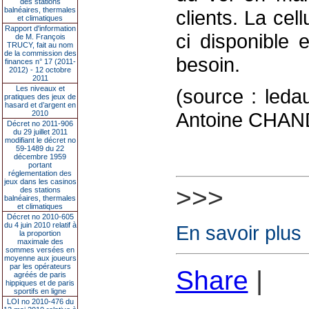
des stations
balnéaires, thermales
clients. La cel
et climatiques
Rapport d'information
ci disponible 
de M. François
TRUCY, fait au nom
de la commission des
besoin.
finances n° 17 (2011-
2012) - 12 octobre
2011
Les niveaux et
(source : led
pratiques des jeux de
hasard et d’argent en
Antoine CHAN
2010
Décret no 2011-906
du 29 juillet 2011
modifiant le décret no
59-1489 du 22
décembre 1959
portant
réglementation des
jeux dans les casinos
>>>
des stations
balnéaires, thermales
et climatiques
Décret no 2010-605
du 4 juin 2010 relatif à
En savoir plus
la proportion
maximale des
sommes versées en
moyenne aux joueurs
par les opérateurs
Share
|
agréés de paris
hippiques et de paris
sportifs en ligne
LOI no 2010-476 du