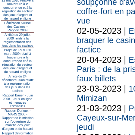
soupçonné d'avo
12 mai 2010 relative à
l’ouverture à la
concurrence et à la
coffre-fort en p
régulation du secteur
des jeux d’argent et
vue
de hasard en ligne
Fédération Suisse
des Casinos -
02-05-2023 |
E
Rapport 2009
Arrêté du 29 juillet
braquer le casi
2009 relatif à la
réglementation des
jeux dans les casinos
factice
Projet de Loi du 30
mars 2009 relatif à
20-04-2023 |
l’ouverture à la
E
concurrence et à la
régulation du secteur
Paris : de la pr
des jeux d’argent et
de hasard en ligne
faux billets
Arrêté du 24
décembre 2008 relatif
à la réglementation
23-03-2023 |
1
des jeux dans les
casinos
Rapport Bauer - Juin
Mimizan
2008 - Jeux en ligne
et menaces
21-03-2023 |
P
criminelles
Rapport Durieux -
MARS 2008 -
Cayeux-sur-Mer 
Rapport de la mission
sur l’ouverture du
jeudi
marché des jeux
d’argent et de hasard
Rapport d'information