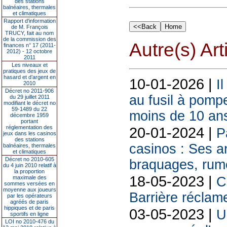
des stations
balnéaires, thermales
et climatiques
Rapport d'information
de M. François
TRUCY, fait au nom
de la commission des
Autre(s) Art
finances n° 17 (2011-
2012) - 12 octobre
2011
Les niveaux et
pratiques des jeux de
hasard et d’argent en
10-01-2026 |
I
2010
Décret no 2011-906
au fusil à pomp
du 29 juillet 2011
modifiant le décret no
59-1489 du 22
moins de 10 an
décembre 1959
portant
réglementation des
20-01-2024 |
P
jeux dans les casinos
des stations
casinos : Ses a
balnéaires, thermales
et climatiques
Décret no 2010-605
braquages, rum
du 4 juin 2010 relatif à
la proportion
18-05-2023 |
maximale des
C
sommes versées en
moyenne aux joueurs
Barrière réclame
par les opérateurs
agréés de paris
hippiques et de paris
03-05-2023 |
U
sportifs en ligne
LOI no 2010-476 du