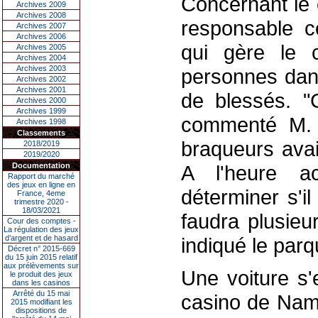
Concernant le 
Archives 2009
Archives 2008
responsable c
Archives 2007
Archives 2006
qui gère le 
Archives 2005
Archives 2004
Archives 2003
personnes dans
Archives 2002
Archives 2001
de blessés. "
Archives 2000
Archives 1999
commenté M. F
Archives 1998
Classements
braqueurs avai
2018/2019
2019/2020
Documentation
A l'heure ac
Rapport du marché
des jeux en ligne en
déterminer s'i
France, 4eme
trimestre 2020 -
18/03/2021
faudra plusieu
Cour des comptes -
La régulation des jeux
d’argent et de hasard
indiqué le parq
Décret n° 2015-669
du 15 juin 2015 relatif
aux prélèvements sur
Une voiture s'
le produit des jeux
dans les casinos
Arrêté du 15 mai
casino de Nam
2015 modifiant les
dispositions de