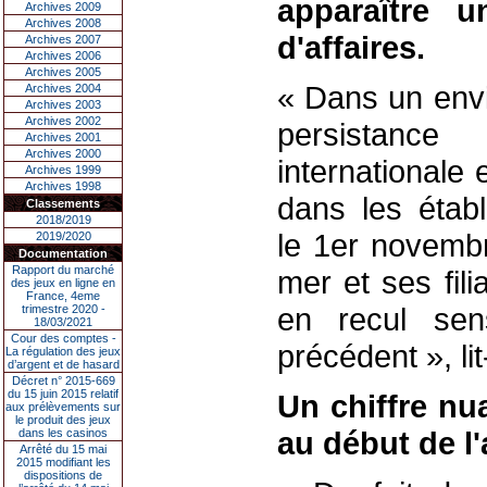
apparaître 
Archives 2009
Archives 2008
d'affaires.
Archives 2007
Archives 2006
Archives 2005
« Dans un envi
Archives 2004
Archives 2003
Archives 2002
persistanc
Archives 2001
Archives 2000
internationale e
Archives 1999
Archives 1998
dans les étab
Classements
2018/2019
le 1er novembr
2019/2020
Documentation
Rapport du marché
mer et ses fil
des jeux en ligne en
France, 4eme
en recul sens
trimestre 2020 -
18/03/2021
Cour des comptes -
précédent », li
La régulation des jeux
d’argent et de hasard
Décret n° 2015-669
du 15 juin 2015 relatif
Un chiffre nu
aux prélèvements sur
le produit des jeux
au début de l
dans les casinos
Arrêté du 15 mai
2015 modifiant les
dispositions de