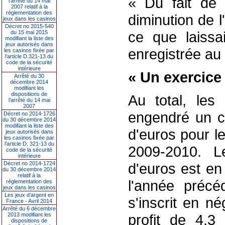
« Du fait de 
l’arrêté du 14 mai
2007 relatif à la
réglementation des
diminution de l
jeux dans les casinos
Décret no 2015-540
ce que laissa
du 15 mai 2015
modifiant la liste des
jeux autorisés dans
enregistrée au 
les casinos fixée par
l’article D.321-13 du
code de la sécurité
intérieure
« Un exercice d
Arrêté du 30
décembre 2014
modifiant les
dispositions de
Au total, les
l’arrêté du 14 mai
2007
engendré un ch
Décret no 2014-1726
du 30 décembre 2014
modifiant la liste des
d'euros pour l
jeux autorisés dans
les casinos fixée par
l’article D. 321-13 du
2009-2010. L
code de la sécurité
intérieure
Décret no 2014-1724
d'euros est en
du 30 décembre 2014
relatif à la
l'année précéd
réglementation des
jeux dans les casinos
Les jeux d’argent en
s'inscrit en né
France - Avril 2014
Arrêté du 6 décembre
2013 modifiant les
profit de 4,3
dispositions de