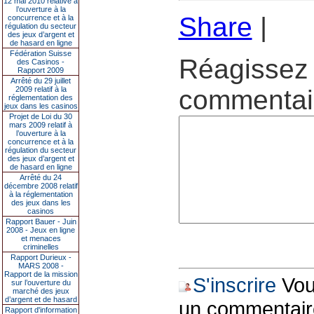
12 mai 2010 relative à
l’ouverture à la
Share
|
concurrence et à la
régulation du secteur
des jeux d’argent et
de hasard en ligne
Fédération Suisse
Réagissez 
des Casinos -
Rapport 2009
Arrêté du 29 juillet
2009 relatif à la
commentair
réglementation des
jeux dans les casinos
Projet de Loi du 30
mars 2009 relatif à
l’ouverture à la
concurrence et à la
régulation du secteur
des jeux d’argent et
de hasard en ligne
Arrêté du 24
décembre 2008 relatif
à la réglementation
des jeux dans les
casinos
Rapport Bauer - Juin
2008 - Jeux en ligne
et menaces
criminelles
Rapport Durieux -
MARS 2008 -
Rapport de la mission
S'inscrire
Vous
sur l’ouverture du
marché des jeux
d’argent et de hasard
un commentair
Rapport d'information