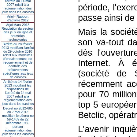
l’arrêté du 14 mai
période, l'exer
2007 relatif à la
réglementation des
jeux dans les casinos
passe ainsi de
Arjel - Rapport
d'activité 2012
Arjel Mars 2013
Régulation du secteur
Mais la socié
des jeux en ligne et
nouvelles
son va-tout da
technologies
Arrêté du 28 février
2013 modifiant l'arrêté
dès l'ouvertu
du 29 octobre 2010
relatif aux modalités
d'encaissement, de
Internet. À é
recouvrement et de
contrôle des
prélèvements
(société de 
spécifiques aux jeux
de casinos
récemment ac
Arrêté du 14 février
2013 modifiant les
dispositions de
pour 70 millio
l'arrêté du 14 mai
2007 relatif à la
réglementation des
top 5 européen
jeux dans les casinos
Décret no 2012-685
Betclic, opératr
du 7 mai 2012
modifiant le décret no
59-1489 du 22
décembre 1959
L'avenir inqui
portant
réglementation des
jeux dans les casinos