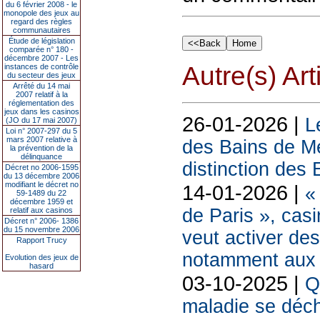
du 6 février 2008 - le
monopole des jeux au
regard des règles
communautaires
Étude de législation
comparée n° 180 -
décembre 2007 - Les
Autre(s) Art
instances de contrôle
du secteur des jeux
Arrêté du 14 mai
2007 relatif à la
réglementation des
jeux dans les casinos
26-01-2026 |
L
(JO du 17 mai 2007)
Loi n° 2007-297 du 5
mars 2007 relative à
des Bains de Me
la prévention de la
délinquance
distinction de
Décret no 2006-1595
du 13 décembre 2006
modifiant le décret no
14-01-2026 |
«
59-1489 du 22
décembre 1959 et
de Paris », cas
relatif aux casinos
Décret n° 2006- 1386
du 15 novembre 2006
veut activer des
Rapport Trucy
notamment aux 
Evolution des jeux de
hasard
03-10-2025 |
Q
maladie se déch