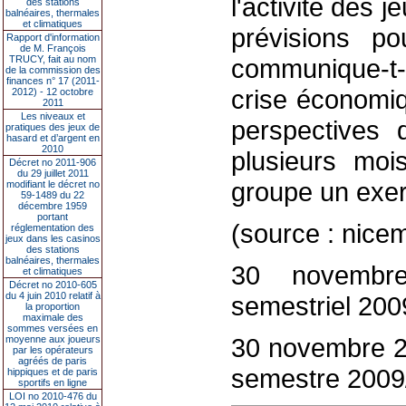
l'activité des j
des stations
balnéaires, thermales
et climatiques
prévisions po
Rapport d'information
de M. François
TRUCY, fait au nom
communique-t-o
de la commission des
finances n° 17 (2011-
crise économiq
2012) - 12 octobre
2011
Les niveaux et
perspectives d
pratiques des jeux de
hasard et d’argent en
2010
plusieurs moi
Décret no 2011-906
du 29 juillet 2011
groupe un exerc
modifiant le décret no
59-1489 du 22
décembre 1959
portant
(source : nicem
réglementation des
jeux dans les casinos
des stations
balnéaires, thermales
30 novembre
et climatiques
Décret no 2010-605
du 4 juin 2010 relatif à
semestriel 200
la proportion
maximale des
sommes versées en
30 novembre 2
moyenne aux joueurs
par les opérateurs
agréés de paris
semestre 2009
hippiques et de paris
sportifs en ligne
LOI no 2010-476 du