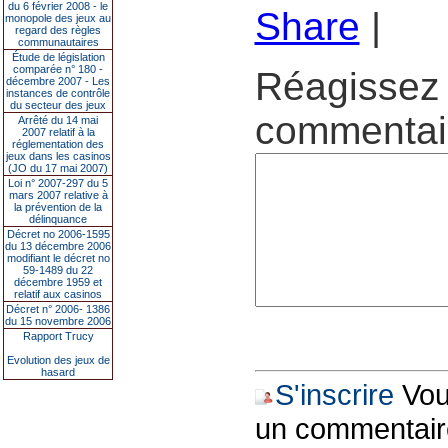
du 6 février 2008 - le
Share
|
monopole des jeux au
regard des règles
communautaires
Étude de législation
comparée n° 180 -
Réagissez 
décembre 2007 - Les
instances de contrôle
du secteur des jeux
commentair
Arrêté du 14 mai
2007 relatif à la
réglementation des
jeux dans les casinos
(JO du 17 mai 2007)
Loi n° 2007-297 du 5
mars 2007 relative à
la prévention de la
délinquance
Décret no 2006-1595
du 13 décembre 2006
modifiant le décret no
59-1489 du 22
décembre 1959 et
relatif aux casinos
Décret n° 2006- 1386
du 15 novembre 2006
Rapport Trucy
Evolution des jeux de
hasard
S'inscrire
Vous
un commentair