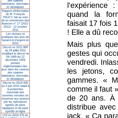
des stations
l'expérience 
balnéaires, thermales
et climatiques
Rapport d'information
quand la for
de M. François
TRUCY, fait au nom
de la commission des
faisait 17 fois
finances n° 17 (2011-
2012) - 12 octobre
! Elle a dû reco
2011
Les niveaux et
pratiques des jeux de
hasard et d’argent en
Mais plus que 
2010
Décret no 2011-906
du 29 juillet 2011
gestes qui occ
modifiant le décret no
59-1489 du 22
vendredi. Inlas
décembre 1959
portant
réglementation des
les jetons, c
jeux dans les casinos
des stations
balnéaires, thermales
gammes. « Ma
et climatiques
Décret no 2010-605
du 4 juin 2010 relatif à
comme il faut »
la proportion
maximale des
de 20 ans. À 
sommes versées en
moyenne aux joueurs
par les opérateurs
distribue avec
agréés de paris
hippiques et de paris
sportifs en ligne
jack. « Ça par
LOI no 2010-476 du