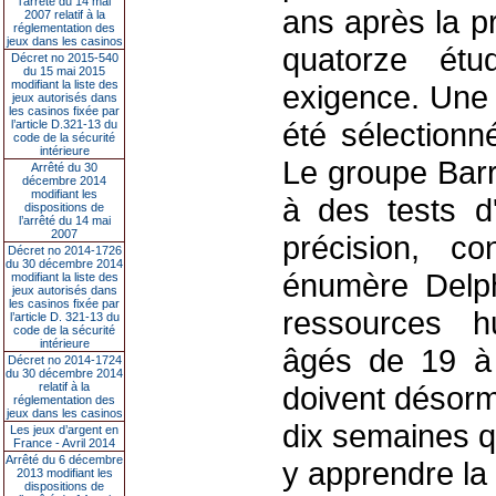
l’arrêté du 14 mai
ans après la p
2007 relatif à la
réglementation des
jeux dans les casinos
quatorze ét
Décret no 2015-540
du 15 mai 2015
modifiant la liste des
exigence. Une 
jeux autorisés dans
les casinos fixée par
été sélectionn
l’article D.321-13 du
code de la sécurité
intérieure
Le groupe Barri
Arrêté du 30
décembre 2014
modifiant les
à des tests d
dispositions de
l’arrêté du 14 mai
2007
précision, co
Décret no 2014-1726
du 30 décembre 2014
énumère Delph
modifiant la liste des
jeux autorisés dans
les casinos fixée par
ressources h
l’article D. 321-13 du
code de la sécurité
intérieure
âgés de 19 à 3
Décret no 2014-1724
du 30 décembre 2014
relatif à la
doivent désorm
réglementation des
jeux dans les casinos
dix semaines q
Les jeux d’argent en
France - Avril 2014
Arrêté du 6 décembre
y apprendre la
2013 modifiant les
dispositions de