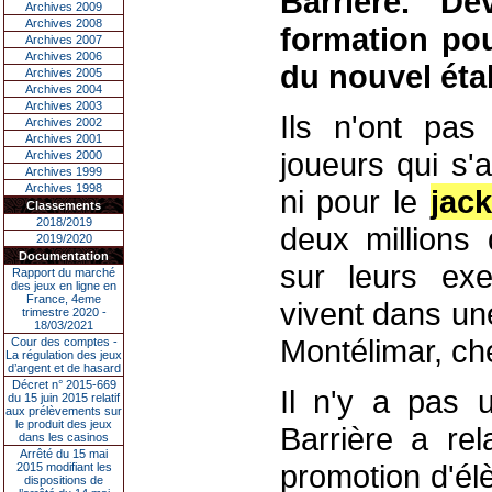
Barrière. D
Archives 2009
Archives 2008
formation pou
Archives 2007
Archives 2006
du nouvel éta
Archives 2005
Archives 2004
Archives 2003
Ils n'ont pas
Archives 2002
Archives 2001
joueurs qui s'
Archives 2000
Archives 1999
Archives 1998
ni pour le
jac
Classements
2018/2019
deux millions 
2019/2020
Documentation
sur leurs exe
Rapport du marché
des jeux en ligne en
France, 4eme
vivent dans une 
trimestre 2020 -
18/03/2021
Montélimar, che
Cour des comptes -
La régulation des jeux
d’argent et de hasard
Décret n° 2015-669
Il n'y a pas 
du 15 juin 2015 relatif
aux prélèvements sur
le produit des jeux
Barrière a re
dans les casinos
Arrêté du 15 mai
promotion d'él
2015 modifiant les
dispositions de