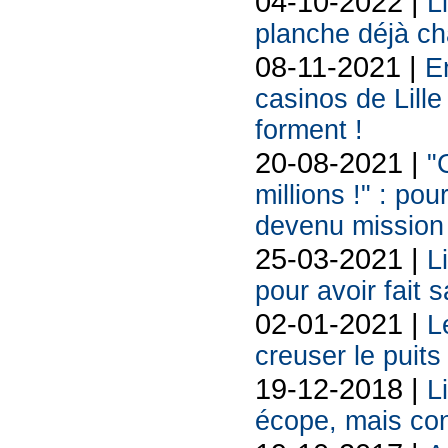
04-10-2022 |
L
planche déjà ch
08-11-2021 |
E
casinos de Lille
forment !
20-08-2021 |
"C
millions !" : po
devenu mission
25-03-2021 |
L
pour avoir fait 
02-01-2021 |
L
creuser le puit
19-12-2018 |
L
écope, mais con