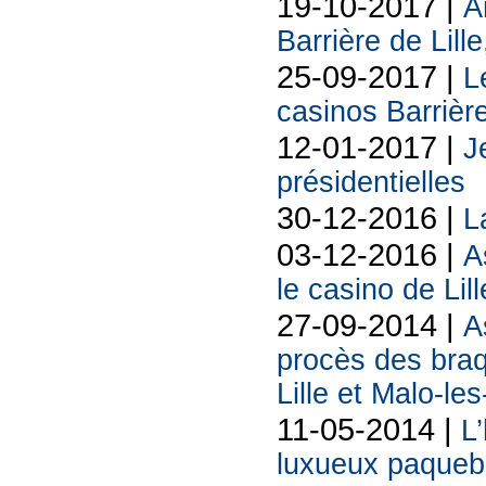
19-10-2017 |
A
Barrière de Lill
25-09-2017 |
L
casinos Barrièr
12-01-2017 |
J
présidentielles
30-12-2016 |
L
03-12-2016 |
A
le casino de Lil
27-09-2014 |
A
procès des bra
Lille et Malo-le
11-05-2014 |
L’
luxueux paquebo