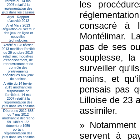
l’arrêté du 14 mai
les procédure
2007 relatif à la
réglementation des
réglementatio
jeux dans les casinos
Arjel - Rapport
d'activité 2012
consacré à l'
Arjel Mars 2013
Régulation du secteur
des jeux en ligne et
Montélimar. L
nouvelles
technologies
pas de ses oua
Arrêté du 28 février
2013 modifiant l'arrêté
du 29 octobre 2010
souplesse, la 
relatif aux modalités
d'encaissement, de
recouvrement et de
surveiller qu'i
contrôle des
prélèvements
spécifiques aux jeux
mains, et qu'i
de casinos
Arrêté du 14 février
pensais pas qu
2013 modifiant les
dispositions de
l'arrêté du 14 mai
Lilloise de 23
2007 relatif à la
réglementation des
jeux dans les casinos
assimiler.
Décret no 2012-685
du 7 mai 2012
modifiant le décret no
» Notamment le
59-1489 du 22
décembre 1959
portant
servent à pa
réglementation des
jeux dans les casinos