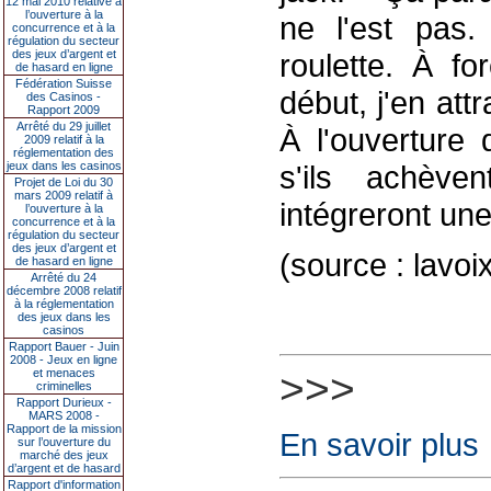
12 mai 2010 relative à
l’ouverture à la
ne l'est pas.
concurrence et à la
régulation du secteur
des jeux d’argent et
roulette. À fo
de hasard en ligne
Fédération Suisse
début, j'en at
des Casinos -
Rapport 2009
Arrêté du 29 juillet
À l'ouverture 
2009 relatif à la
réglementation des
jeux dans les casinos
s'ils achève
Projet de Loi du 30
mars 2009 relatif à
intégreront un
l’ouverture à la
concurrence et à la
régulation du secteur
des jeux d’argent et
(source : lav
de hasard en ligne
Arrêté du 24
décembre 2008 relatif
à la réglementation
des jeux dans les
casinos
Rapport Bauer - Juin
2008 - Jeux en ligne
>>>
et menaces
criminelles
Rapport Durieux -
MARS 2008 -
Rapport de la mission
En savoir plus
sur l’ouverture du
marché des jeux
d’argent et de hasard
Rapport d'information