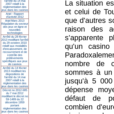
La situation e
l’arrêté du 14 mai
2007 relatif à la
réglementation des
et celui de Tou
jeux dans les casinos
Arjel - Rapport
d'activité 2012
que d'autres s
Arjel Mars 2013
Régulation du secteur
raison des ac
des jeux en ligne et
nouvelles
technologies
s'apparente p
Arrêté du 28 février
2013 modifiant l'arrêté
du 29 octobre 2010
qu'un casino 
relatif aux modalités
d'encaissement, de
recouvrement et de
Paradoxalement
contrôle des
prélèvements
nombre de c
spécifiques aux jeux
de casinos
Arrêté du 14 février
sommes à un m
2013 modifiant les
dispositions de
l'arrêté du 14 mai
jusqu'à 5 000
2007 relatif à la
réglementation des
jeux dans les casinos
dépense moye
Décret no 2012-685
du 7 mai 2012
défaut de po
modifiant le décret no
59-1489 du 22
décembre 1959
combien d'eur
portant
réglementation des
jeux dans les casinos