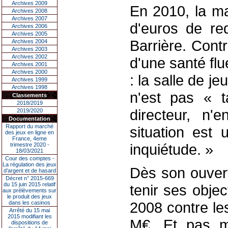
Archives 2009
En 2010, la ma
Archives 2008
Archives 2007
d'euros de re
Archives 2006
Archives 2005
Barrière. Cont
Archives 2004
Archives 2003
Archives 2002
d'une santé fl
Archives 2001
Archives 2000
: la salle de j
Archives 1999
Archives 1998
n'est pas « t
Classements
2018/2019
directeur, n'
2019/2020
Documentation
Rapport du marché
situation est 
des jeux en ligne en
France, 4eme
inquiétude. »
trimestre 2020 -
18/03/2021
Cour des comptes -
La régulation des jeux
Dès son ouvert
d’argent et de hasard
Décret n° 2015-669
du 15 juin 2015 relatif
tenir ses objec
aux prélèvements sur
le produit des jeux
2008 contre le
dans les casinos
Arrêté du 15 mai
2015 modifiant les
M€. Et pas m
dispositions de