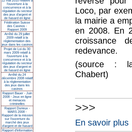
reverse pour
12 mai 2010 relative à
l’ouverture à la
concurrence et à la
Loco, par exe
régulation du secteur
des jeux d’argent et
la mairie a em
de hasard en ligne
Fédération Suisse
des Casinos -
en 2008. En 2
Rapport 2009
Arrêté du 29 juillet
2009 relatif à la
croissance 
réglementation des
jeux dans les casinos
redevance.
Projet de Loi du 30
mars 2009 relatif à
l’ouverture à la
concurrence et à la
(source : la
régulation du secteur
des jeux d’argent et
de hasard en ligne
Chabert)
Arrêté du 24
décembre 2008 relatif
à la réglementation
des jeux dans les
casinos
Rapport Bauer - Juin
2008 - Jeux en ligne
et menaces
>>>
criminelles
Rapport Durieux -
MARS 2008 -
Rapport de la mission
sur l’ouverture du
En savoir plus
marché des jeux
d’argent et de hasard
Rapport d'information