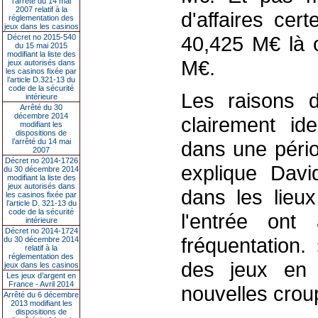
l’arrêté du 14 mai
2007 relatif à la
d'affaires ce
réglementation des
jeux dans les casinos
40,425 M€ là o
Décret no 2015-540
du 15 mai 2015
modifiant la liste des
M€.
jeux autorisés dans
les casinos fixée par
l’article D.321-13 du
code de la sécurité
Les raisons d
intérieure
Arrêté du 30
décembre 2014
clairement id
modifiant les
dispositions de
l’arrêté du 14 mai
dans une pério
2007
Décret no 2014-1726
explique David
du 30 décembre 2014
modifiant la liste des
jeux autorisés dans
dans les lieux
les casinos fixée par
l’article D. 321-13 du
code de la sécurité
l'entrée ont
intérieure
Décret no 2014-1724
fréquentation
du 30 décembre 2014
relatif à la
réglementation des
des jeux en l
jeux dans les casinos
Les jeux d’argent en
France - Avril 2014
nouvelles crou
Arrêté du 6 décembre
2013 modifiant les
dispositions de