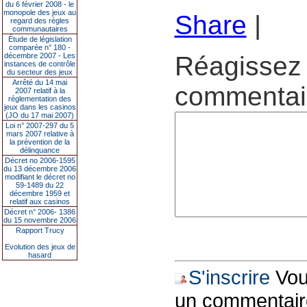
du 6 février 2008 - le
monopole des jeux au
Share
|
regard des règles
communautaires
Étude de législation
comparée n° 180 -
décembre 2007 - Les
Réagissez 
instances de contrôle
du secteur des jeux
Arrêté du 14 mai
commentair
2007 relatif à la
réglementation des
jeux dans les casinos
(JO du 17 mai 2007)
Loi n° 2007-297 du 5
mars 2007 relative à
la prévention de la
délinquance
Décret no 2006-1595
du 13 décembre 2006
modifiant le décret no
59-1489 du 22
décembre 1959 et
relatif aux casinos
Décret n° 2006- 1386
du 15 novembre 2006
Rapport Trucy
Evolution des jeux de
hasard
S'inscrire
Vous
un commentair