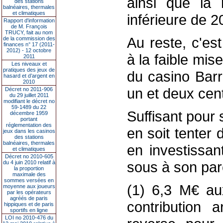
ainsi que la
des stations
balnéaires, thermales
et climatiques
inférieure de 
Rapport d'information
de M. François
TRUCY, fait au nom
Au reste, c'es
de la commission des
finances n° 17 (2011-
2012) - 12 octobre
à la faible mis
2011
Les niveaux et
pratiques des jeux de
du casino Barr
hasard et d’argent en
2010
un et deux cen
Décret no 2011-906
du 29 juillet 2011
modifiant le décret no
59-1489 du 22
Suffisant pour 
décembre 1959
portant
réglementation des
en soit tenter
jeux dans les casinos
des stations
balnéaires, thermales
en investissa
et climatiques
Décret no 2010-605
sous à son parc
du 4 juin 2010 relatif à
la proportion
maximale des
sommes versées en
(1) 6,3 M€ au
moyenne aux joueurs
par les opérateurs
agréés de paris
contribution a
hippiques et de paris
sportifs en ligne
LOI no 2010-476 du