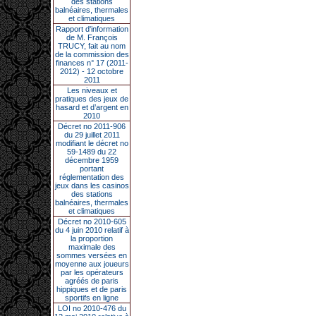
des stations
balnéaires, thermales
et climatiques
Rapport d'information
de M. François
TRUCY, fait au nom
de la commission des
finances n° 17 (2011-
2012) - 12 octobre
2011
Les niveaux et
pratiques des jeux de
hasard et d’argent en
2010
Décret no 2011-906
du 29 juillet 2011
modifiant le décret no
59-1489 du 22
décembre 1959
portant
réglementation des
jeux dans les casinos
des stations
balnéaires, thermales
et climatiques
Décret no 2010-605
du 4 juin 2010 relatif à
la proportion
maximale des
sommes versées en
moyenne aux joueurs
par les opérateurs
agréés de paris
hippiques et de paris
sportifs en ligne
LOI no 2010-476 du