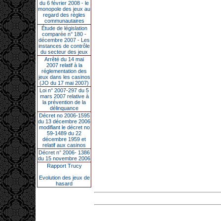
du 6 février 2008 - le
monopole des jeux au
regard des règles
communautaires
Étude de législation
comparée n° 180 -
décembre 2007 - Les
instances de contrôle
du secteur des jeux
Arrêté du 14 mai
2007 relatif à la
réglementation des
jeux dans les casinos
(JO du 17 mai 2007)
Loi n° 2007-297 du 5
mars 2007 relative à
la prévention de la
délinquance
Décret no 2006-1595
du 13 décembre 2006
modifiant le décret no
59-1489 du 22
décembre 1959 et
relatif aux casinos
Décret n° 2006- 1386
du 15 novembre 2006
Rapport Trucy
Evolution des jeux de
hasard