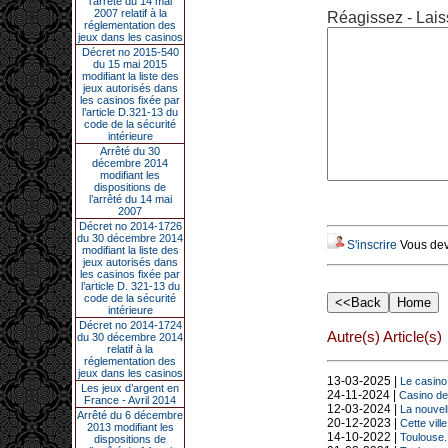
l’arrêté du 14 mai
2007 relatif à la
Réagissez - Lais
réglementation des
jeux dans les casinos
Décret no 2015-540
du 15 mai 2015
modifiant la liste des
jeux autorisés dans
les casinos fixée par
l’article D.321-13 du
code de la sécurité
intérieure
Arrêté du 30
décembre 2014
modifiant les
dispositions de
l’arrêté du 14 mai
2007
Décret no 2014-1726
du 30 décembre 2014
S'inscrire
Vous deve
modifiant la liste des
jeux autorisés dans
les casinos fixée par
l’article D. 321-13 du
code de la sécurité
intérieure
Décret no 2014-1724
Autre(s) Article(s)
du 30 décembre 2014
relatif à la
réglementation des
jeux dans les casinos
13-03-2025 |
Le casino 
Les jeux d’argent en
24-11-2024 |
Casino de
France - Avril 2014
12-03-2024 |
La nouvell
Arrêté du 6 décembre
20-12-2023 |
Cette vill
2013 modifiant les
14-10-2022 |
Toulouse. 
dispositions de