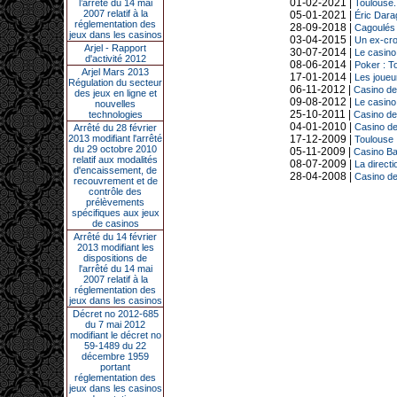
01-02-2021 |
l’arrêté du 14 mai
Toulouse. 
2007 relatif à la
05-01-2021 |
Éric Dara
réglementation des
28-09-2018 |
Cagoulés 
jeux dans les casinos
03-04-2015 |
Un ex-cro
Arjel - Rapport
30-07-2014 |
Le casino
d'activité 2012
08-06-2014 |
Poker : T
Arjel Mars 2013
17-01-2014 |
Les joueur
Régulation du secteur
06-11-2012 |
Casino de
des jeux en ligne et
09-08-2012 |
Le casino
nouvelles
25-10-2011 |
technologies
Casino de 
04-01-2010 |
Casino de 
Arrêté du 28 février
2013 modifiant l'arrêté
17-12-2009 |
Toulouse :
du 29 octobre 2010
05-11-2009 |
Casino Ba
relatif aux modalités
08-07-2009 |
La directi
d'encaissement, de
28-04-2008 |
Casino de
recouvrement et de
contrôle des
prélèvements
spécifiques aux jeux
de casinos
Arrêté du 14 février
2013 modifiant les
dispositions de
l'arrêté du 14 mai
2007 relatif à la
réglementation des
jeux dans les casinos
Décret no 2012-685
du 7 mai 2012
modifiant le décret no
59-1489 du 22
décembre 1959
portant
réglementation des
jeux dans les casinos