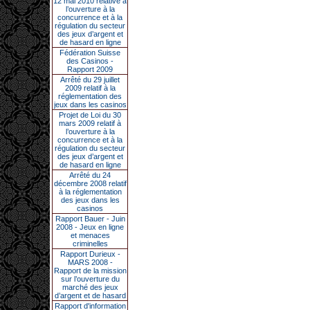
12 mai 2010 relative à
l’ouverture à la
concurrence et à la
régulation du secteur
des jeux d’argent et
de hasard en ligne
Fédération Suisse
des Casinos -
Rapport 2009
Arrêté du 29 juillet
2009 relatif à la
réglementation des
jeux dans les casinos
Projet de Loi du 30
mars 2009 relatif à
l’ouverture à la
concurrence et à la
régulation du secteur
des jeux d’argent et
de hasard en ligne
Arrêté du 24
décembre 2008 relatif
à la réglementation
des jeux dans les
casinos
Rapport Bauer - Juin
2008 - Jeux en ligne
et menaces
criminelles
Rapport Durieux -
MARS 2008 -
Rapport de la mission
sur l’ouverture du
marché des jeux
d’argent et de hasard
Rapport d'information