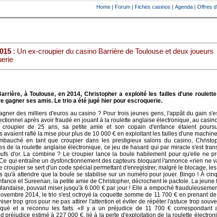
Home
|
Forum
|
Fiches casinos
|
Agenda
|
Offres d
2015
: Un ex-croupier du casino Barrière de Toulouse et deux joueurs
erie
rrière, à Toulouse, en 2014, Christopher a exploité les failles d'une roulette
re gagner ses amis. Le trio a été jugé hier pour escroquerie.
gner des milliers d'euros au casino ? Pour trois jeunes gens, l'appât du gain s'e
ectionnel après avoir fraudé en jouant à la roulette anglaise électronique, au casino
 croupier de 25 ans, sa petite amie et son copain d'enfance étaient poursu
ls avaient raflé la mise pour plus de 10 000 € en exploitant les failles d'une machin
auché en tant que croupier dans les prestigieux salons du casino, Christop
ces de la roulette anglaise électronique, ce jeu de hasard qui par miracle s'est tra
ufs d'or. La combine ? Le croupier lance la boule habilement pour qu'elle ne p
Ce qui entraîne un dysfonctionnement des capteurs bloquant l'annonce «rien ne v
e croupier se sert d'un code spécial permettant d'enregistrer, malgré le blocage, le
s qu'à attendre que la boule se stabilise sur un numéro pour jouer. Bingo ! À cinq
nfance et Sureenan, la petite amie de Christopher, décrochent le pactole. La jeune fi
aïlandaise, pouvait miser jusqu'à 6 000 € par jour ! Elle a empoché frauduleuseme
ovembre 2014, le trio s'est octroyé la coquette somme de 11 700 € en prenant d
ser trop gros pour ne pas attirer l'attention et éviter de répéter l'astuce trop souven
qué et a reconnu les faits. «Il y a un préjudice de 11 700 € correspondant 
 préjudice estimé à 227 000 €, lié à la perte d'exploitation de la roulette électron