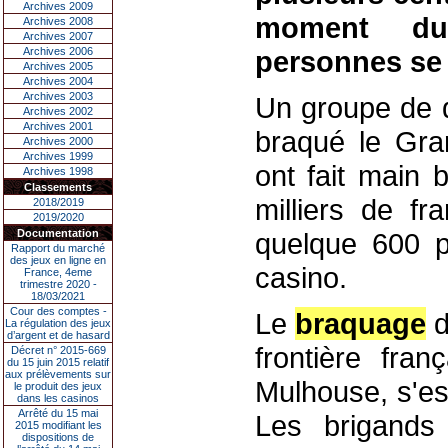
Archives 2009
moment 
Archives 2008
Archives 2007
Archives 2006
personnes se 
Archives 2005
Archives 2004
Archives 2003
Un groupe de 
Archives 2002
Archives 2001
braqué le Gra
Archives 2000
Archives 1999
ont fait main 
Archives 1998
Classements
milliers de 
2018/2019
2019/2020
Documentation
quelque 600 p
Rapport du marché
des jeux en ligne en
casino.
France, 4eme
trimestre 2020 -
18/03/2021
Cour des comptes -
Le
braquage
d
La régulation des jeux
d’argent et de hasard
frontière fran
Décret n° 2015-669
du 15 juin 2015 relatif
aux prélèvements sur
Mulhouse, s'es
le produit des jeux
dans les casinos
Arrêté du 15 mai
Les brigands
2015 modifiant les
dispositions de