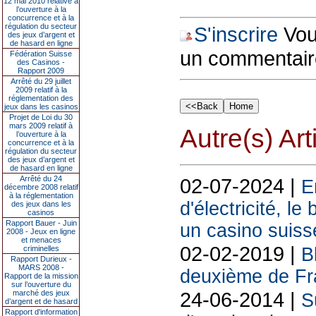
12 mai 2010 relative à
l’ouverture à la
concurrence et à la
régulation du secteur
S'inscrire
Vous
des jeux d’argent et
de hasard en ligne
un commentair
Fédération Suisse
des Casinos -
Rapport 2009
Arrêté du 29 juillet
2009 relatif à la
réglementation des
jeux dans les casinos
Projet de Loi du 30
mars 2009 relatif à
Autre(s) Art
l’ouverture à la
concurrence et à la
régulation du secteur
des jeux d’argent et
de hasard en ligne
Arrêté du 24
02-07-2024 |
E
décembre 2008 relatif
à la réglementation
d'électricité, l
des jeux dans les
casinos
Rapport Bauer - Juin
un casino suiss
2008 - Jeux en ligne
et menaces
02-02-2019 |
criminelles
B
Rapport Durieux -
MARS 2008 -
deuxième de Fr
Rapport de la mission
sur l’ouverture du
24-06-2014 |
marché des jeux
S
d’argent et de hasard
Rapport d'information