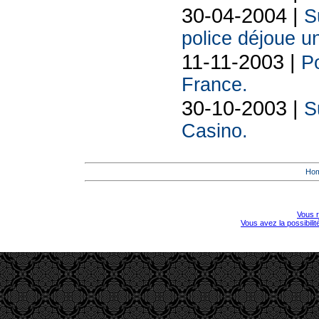
30-04-2004 |
S
police déjoue un
11-11-2003 |
Po
France.
30-10-2003 |
S
Casino.
Ho
Vous r
Vous avez la possibili