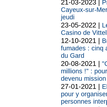
21-03-2023 |
P
Cayeux-sur-Mer 
jeudi
23-05-2022 |
L
Casino de Vittel
12-10-2021 |
B
fumades : cinq 
du Gard
20-08-2021 |
"C
millions !" : po
devenu mission
27-01-2021 |
E
pour y organiser
personnes inter