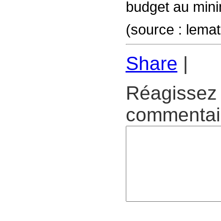
budget au mini
(source : lema
Share
|
Réagissez 
commentair