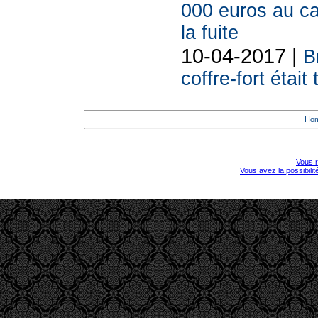
000 euros au ca
la fuite
10-04-2017 |
B
coffre-fort était
Ho
Vous r
Vous avez la possibili