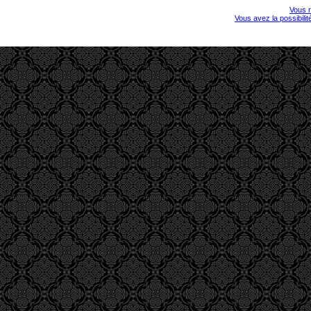
Vous r
Vous avez la possibili