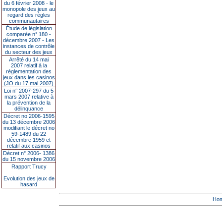
du 6 février 2008 - le
monopole des jeux au
regard des règles
communautaires
Étude de législation
comparée n° 180 -
décembre 2007 - Les
instances de contrôle
du secteur des jeux
Arrêté du 14 mai
2007 relatif à la
réglementation des
jeux dans les casinos
(JO du 17 mai 2007)
Loi n° 2007-297 du 5
mars 2007 relative à
la prévention de la
délinquance
Décret no 2006-1595
du 13 décembre 2006
modifiant le décret no
59-1489 du 22
décembre 1959 et
relatif aux casinos
Décret n° 2006- 1386
du 15 novembre 2006
Rapport Trucy
Evolution des jeux de
hasard
Ho