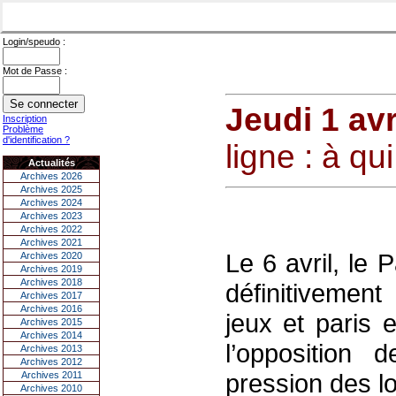
Login/speudo :
Mot de Passe :
Jeudi 1 avr
Inscription
Problème
d'identification ?
ligne : à qui
Actualités
Archives 2026
Archives 2025
Archives 2024
Archives 2023
Archives 2022
Archives 2021
Le 6 avril, le 
Archives 2020
Archives 2019
Archives 2018
définitivement
Archives 2017
Archives 2016
jeux et paris 
Archives 2015
Archives 2014
l’opposition
Archives 2013
Archives 2012
pression des l
Archives 2011
Archives 2010