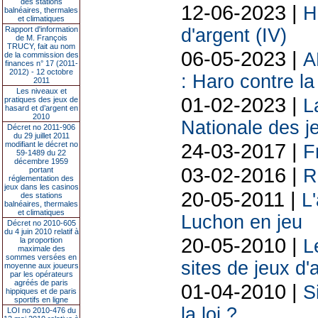
des stations
12-06-2023 |
H
balnéaires, thermales
et climatiques
Rapport d'information
d'argent (IV)
de M. François
TRUCY, fait au nom
06-05-2023 |
A
de la commission des
finances n° 17 (2011-
2012) - 12 octobre
: Haro contre la
2011
Les niveaux et
01-02-2023 |
pratiques des jeux de
L
hasard et d’argent en
2010
Nationale des j
Décret no 2011-906
du 29 juillet 2011
24-03-2017 |
modifiant le décret no
F
59-1489 du 22
décembre 1959
03-02-2016 |
portant
R
réglementation des
jeux dans les casinos
20-05-2011 |
L
des stations
balnéaires, thermales
et climatiques
Luchon en jeu
Décret no 2010-605
du 4 juin 2010 relatif à
20-05-2010 |
la proportion
L
maximale des
sommes versées en
sites de jeux d'
moyenne aux joueurs
par les opérateurs
agréés de paris
01-04-2010 |
S
hippiques et de paris
sportifs en ligne
la loi ?
LOI no 2010-476 du